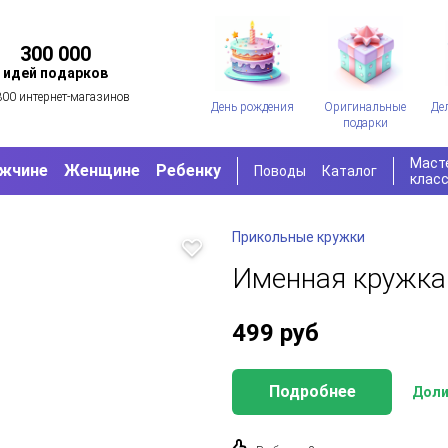
300 000
идей подарков
300 интернет-магазинов
День рождения
Оригинальные
Де
подарки
Маст
жчине
Женщине
Ребенку
Поводы
Каталог
клас
Прикольные кружки
Именная кружка
499
руб
Подробнее
Доли