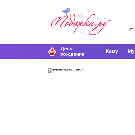
от 
День
Кому
Му
рождения