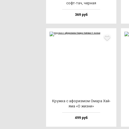
софт-тач, чер­ная
369 руб
Круж­ка с афо­риз­мом Ома­ра Хай­
яма «О жиз­ни»
499 руб