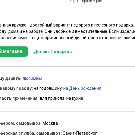
Выбрали 8 раз
енная кружка - достойный вариант недорого и полезного подарка.
ду: дома и на работе. Они удобные и вместительные. Если издели
полнения имеет еще и оригинальный дизайн, оно становится люби
В магазин
Долина Подарков
му дарить:
любимым
 какому поводу:
на годовщину,
на День рождения
ласть применения:
для прикола, на кухне
рьером, самовывоз:
Москва
рьерская служба, самовывоз:
Санкт-Петербург