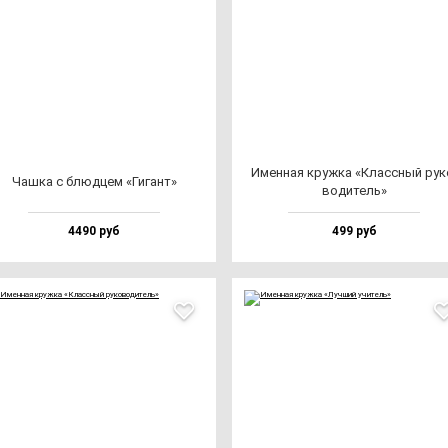
Имен­ная круж­ка «Клас­сный ру­к
Чаш­ка с блюд­цем «Гигант»
во­ди­тель»
4490 руб
499 руб