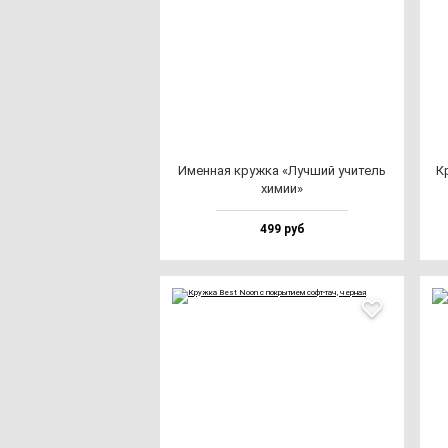
Имен­ная круж­ка «Луч­ший учи­тель
Кр
хи­мии»
499 руб