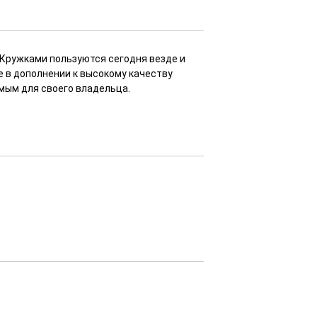
 Кружками пользуются сегодня везде и
е в дополнении к высокому качеству
мым для своего владельца.