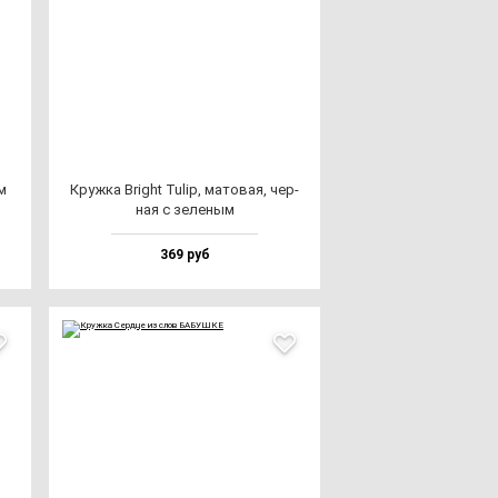
м
Круж­ка Bright Tulip, ма­то­вая, чер­
ная с зе­ле­ным
369 руб