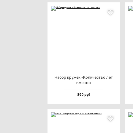
Набор кру­жек «Коли­чес­тво лет
вмес­те»
890 руб