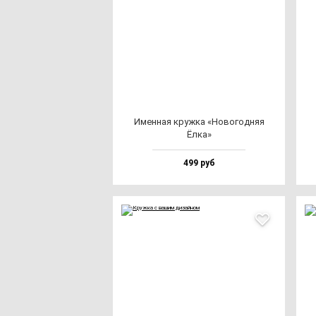
Имен­ная круж­ка «Ново­год­няя
Ёлка»
499 руб