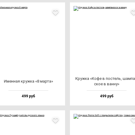
Круж­ка «Кофе в пос­тель, шам­па
Имен­ная круж­ка «8 мар­та»
ское в ван­ну»
499 руб
499 руб