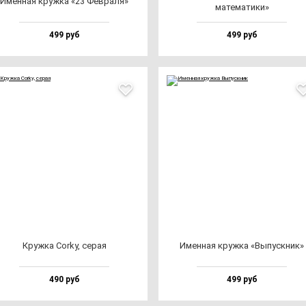
Имен­ная круж­ка «23 Фев­ра­ля»
ма­те­ма­ти­ки»
499 руб
499 руб
Круж­ка Corky, се­рая
Имен­ная круж­ка «Выпус­кник»
490 руб
499 руб