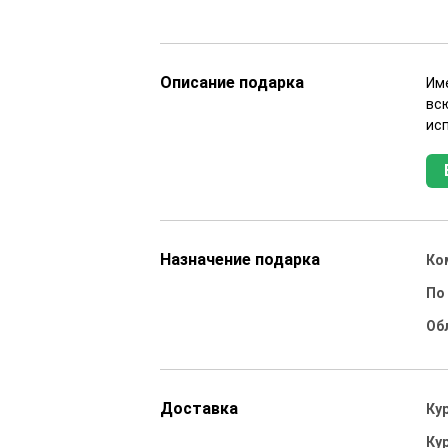
Описание подарка
Им
всю
ис
Назначение подарка
Ко
По
Об
Доставка
Ку
Ку