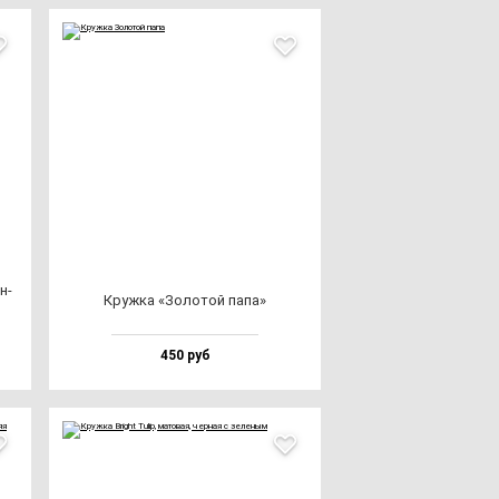
н­
Круж­ка «Золо­той па­па»
450 руб