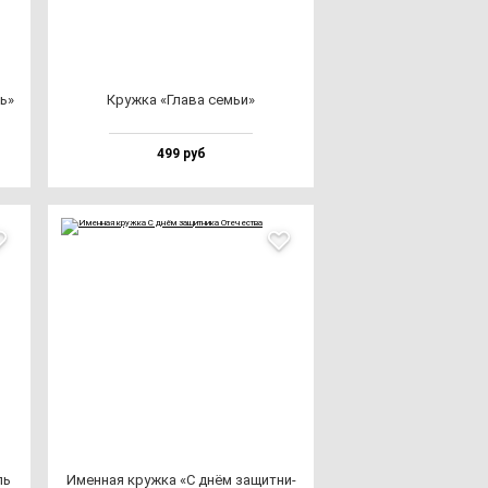
ль»
Круж­ка «Гла­ва cемьи»
499 руб
ль
Имен­ная круж­ка «С днём за­щит­ни­