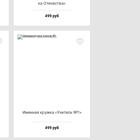
ка Оте­чес­тва»
499 руб
Имен­ная круж­ка «Учи­тель №1»
499 руб