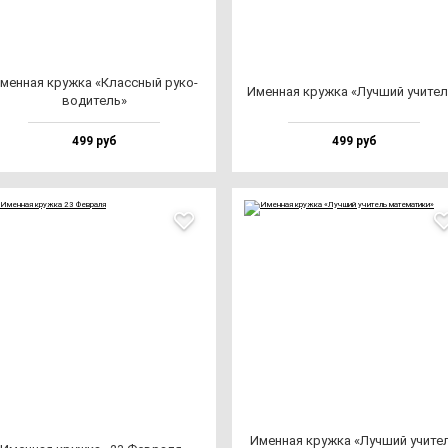
мен­ная круж­ка «Клас­сный ру­ко­
Имен­ная круж­ка «Луч­ший учи­те
во­ди­тель»
499 руб
499 руб
Имен­ная круж­ка «Луч­ший учи­те