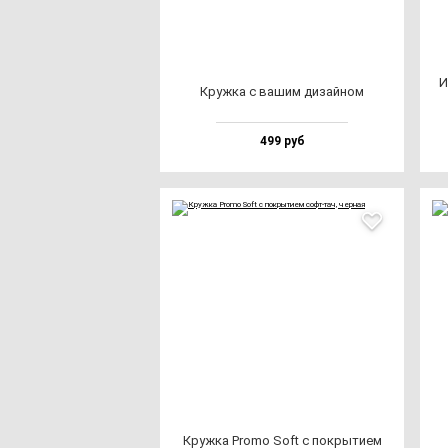
И
Круж­ка с ва­шим ди­зай­ном
499 руб
Круж­ка Pro­mo Soft с пок­ры­ти­ем