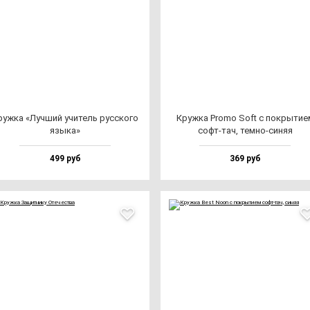
уж­ка «Луч­ший учи­тель рус­ско­го
Круж­ка Pro­mo Soft с пок­ры­ти­е
язы­ка»
софт-тач, тем­но-си­няя
499 руб
369 руб