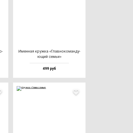
о­
Имен­ная круж­ка «Глав­но­ко­ман­ду­
ющий семьи»
499 руб