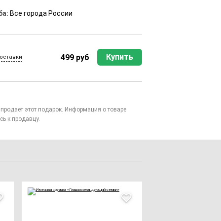
ба:
Все города России
Купить
499 руб
оставки
то продает этот подарок. Информация о товаре
сь к продавцу.