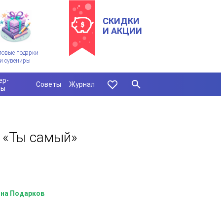
СКИДКИ
И АКЦИИ
ловые подарки
и сувениры
ер-
Советы
Журнал
сы
 «Ты самый»
на Подарков