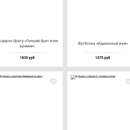
ода­рок бра­ту «Луч­ший брат всех
Фут­бол­ка «Иде­аль­ный муж»
вре­мен»
1839 руб
1075 руб