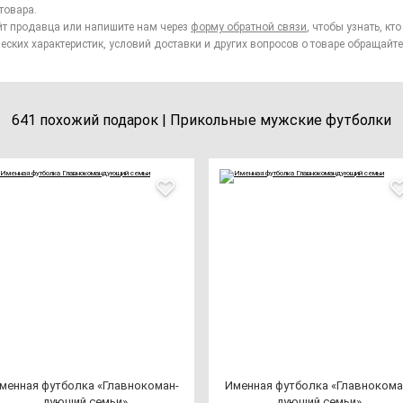
товара.
йт продавца или напишите нам через
форму обратной связи
, чтобы узнать, к
еских характеристик, условий доставки и других вопросов о товаре обращайте
641 похожий подарок | Прикольные мужские футболки
мен­ная фут­бол­ка «Глав­но­ко­ман­
Имен­ная фут­бол­ка «Глав­но­ко­ма
ду­ющий семьи»
ду­ющий семьи»