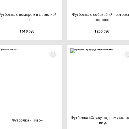
ут­бол­ка с но­ме­ром и фа­ми­лией
Фут­бол­ка с со­ба­кой «Я чер­тов­с
на за­каз
хо­рош»
1610 руб
1250 руб
Фут­бол­ка «Слу­жу род­но­му кол­л
Фут­бол­ка «Пиво»
ти­ву»