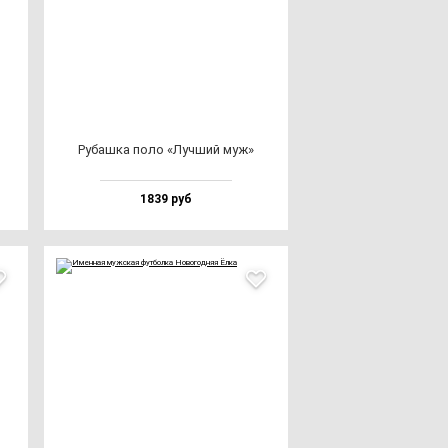
Рубаш­ка по­ло «Луч­ший муж»
1839 руб