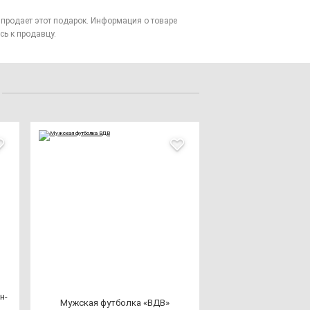
то продает этот подарок. Информация о товаре
сь к продавцу.
н­
Муж­ская фут­бол­ка «ВДВ»