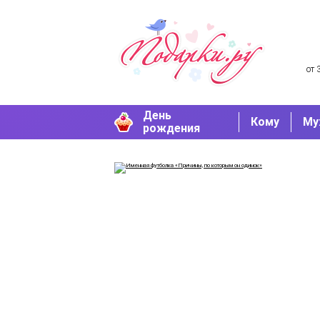
от 
День
Кому
Му
рождения