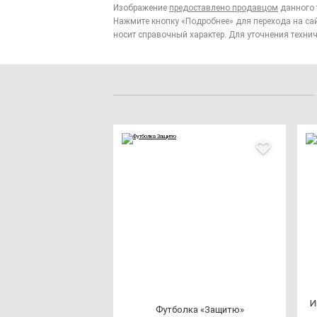
Изображение
предоставлено продавцом
данного 
Нажмите кнопку «Подробнее» для перехода на са
носит справочный характер. Для уточнения технич
И
Фут­бол­ка «Защи­тю»