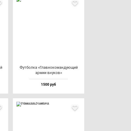
ий
Фут­бол­ка «Глав­но­ко­ман­ду­ющий
ар­мии вну­ков»
1500 руб