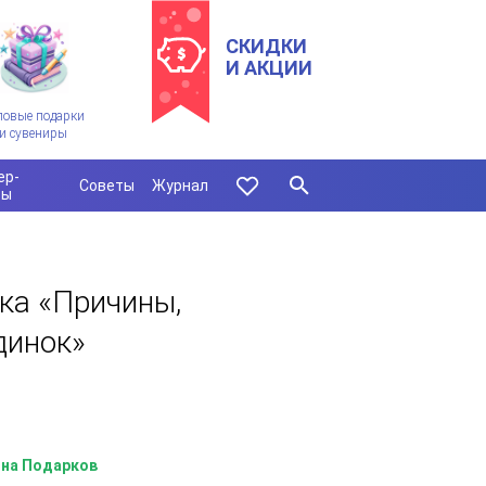
СКИДКИ
И АКЦИИ
ловые подарки
и сувениры
ер-
Советы
Журнал
сы
ка «Причины,
динок»
на Подарков