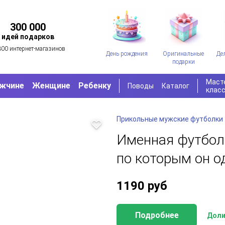
300 000
идей подарков
300 интернет-магазинов
День рождения
Оригинальные
Де
подарки
Маст
жчине
Женщине
Ребенку
Поводы
Каталог
клас
Прикольные мужские футболки
Именная футбол
по которым он о
1190
руб
Подробнее
Доли