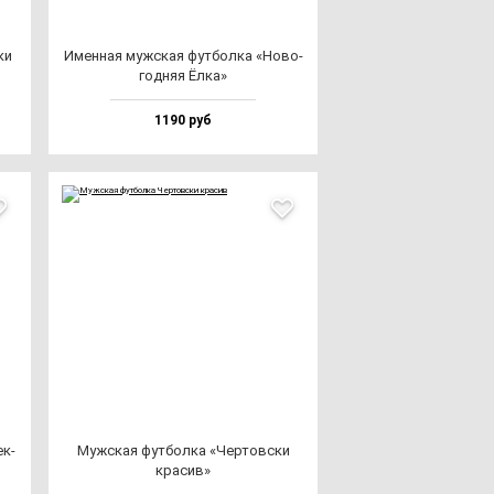
ки
Имен­ная муж­ская фут­бол­ка «Ново­
год­няя Ёлка»
1190 руб
ек­
Муж­ская фут­бол­ка «Чер­тов­ски
кра­сив»