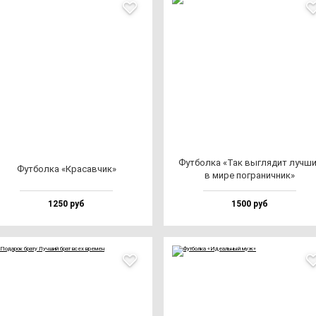
Фут­бол­ка «Так выг­ля­дит луч­ш
Фут­бол­ка «Кра­сав­чик»
в ми­ре пог­ра­нич­ник»
1250 руб
1500 руб