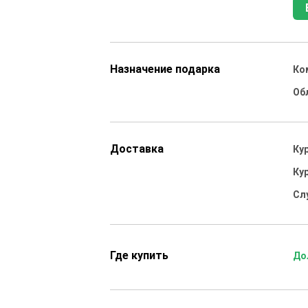
Назначение подарка
Ко
Об
Доставка
Ку
Ку
Сл
Где купить
До