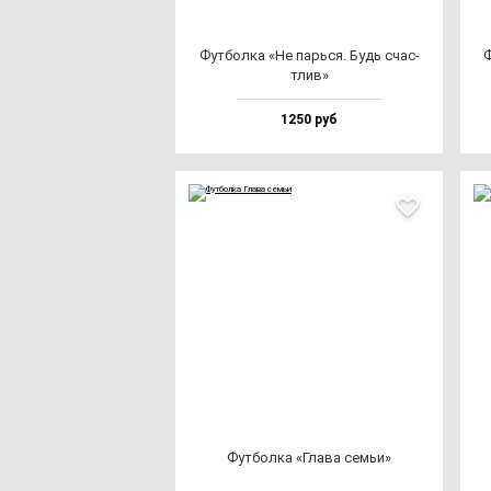
Фут­бол­ка «Не парь­ся. Будь счас­
Ф
тлив»
1250 руб
Фут­бол­ка «Гла­ва семьи»