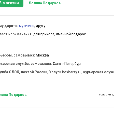
В магазин
Долина Подарков
му дарить:
мужчине
, другу
ласть применения:
для прикола, именной подарок
рьером, самовывоз:
Москва
рьерская служба, самовывоз:
Санкт-Петербург
ужба СДЭК, почтой России, Услуги boxberry.ru, курьерская служ
лина Подарков
условия д