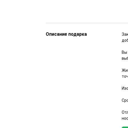
Описание подарка
За
до
Вы 
вы
Жи
точ
Из
Сро
От
но