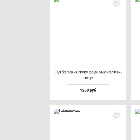
Фут­бол­ка «Слу­жу род­но­му кол­лек­
ти­ву»
1250 руб