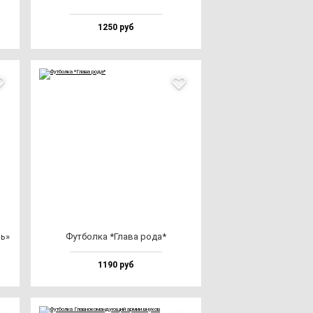
1250 руб
ль»
Фут­бол­ка *Гла­ва ро­да*
1190 руб