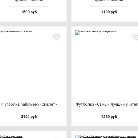
1500 руб
1190 руб
Фут­бол­ка hal­lo­we­en «Ске­лет»
Фут­бол­ка «Самый луч­ший учи­те
3104 руб
1250 руб