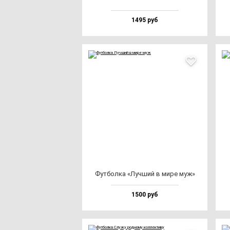
1495 руб
Фут­бол­ка «Луч­ший в ми­ре муж»
1500 руб