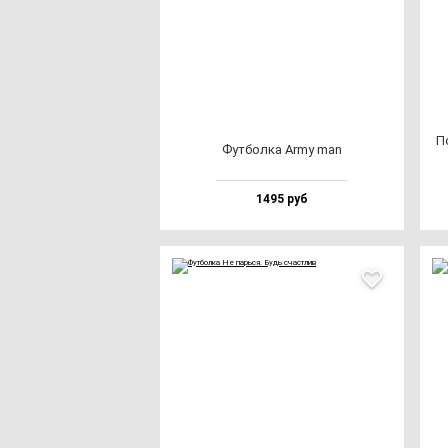
П
Фут­бол­ка Army man
1495 руб