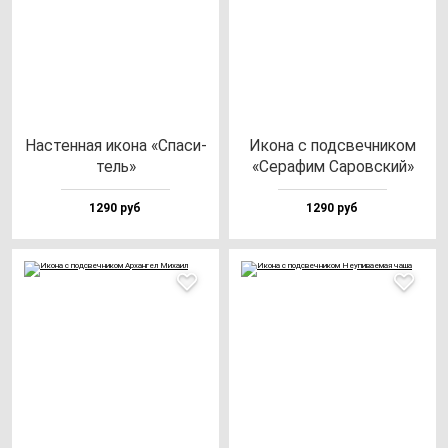
Нас­тен­ная ико­на «Спа­си­
Ико­на с под­свеч­ни­ком
тель»
«Сера­фим Саров­ский»
1290 руб
1290 руб