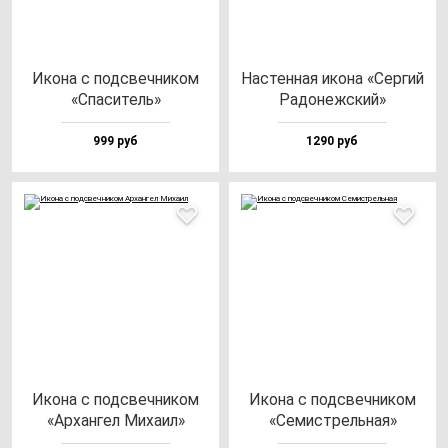
Ико­на с под­свеч­ни­ком
Нас­тен­ная ико­на «Сер­гий
«Спа­си­тель»
Радо­неж­ский»
999 руб
1290 руб
Ико­на с под­свеч­ни­ком
Ико­на с под­свеч­ни­ком
«Архан­гел Миха­ил»
«Семис­трель­ная»