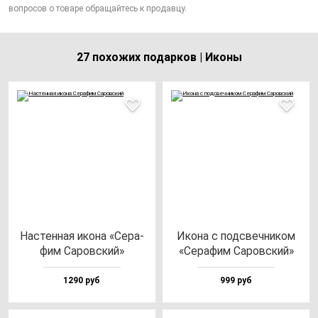
вопросов о товаре обращайтесь к продавцу.
27 похожих подарков | Иконы
Нас­тен­ная ико­на «Сера­
Ико­на с под­свеч­ни­ком
фим Саров­ский»
«Сера­фим Саров­ский»
1290 руб
999 руб