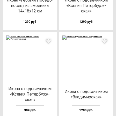
Ико­на «Геор­гий Побе­до­
Ико­на с под­свеч­ни­ком
но­сец» из зме­еви­ка
«Ксе­ния Петер­бурж­
14х18х12 см
ская»
1290 руб
1290 руб
Ико­на с под­свеч­ни­ком
Ико­на с под­свеч­ни­ком
«Ксе­ния Петер­бурж­
«Вла­ди­мир­ская»
ская»
999 руб
1290 руб