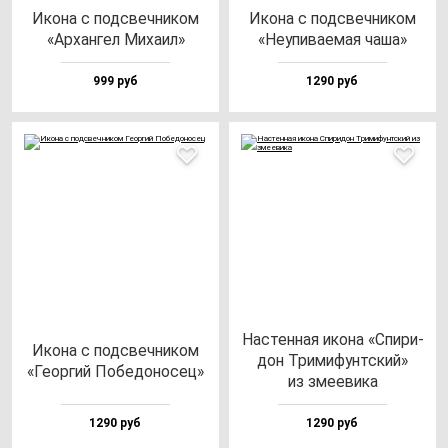
Ико­на с под­свеч­ни­ком
Ико­на с под­свеч­ни­ком
«Архан­гел Миха­ил»
«Неупи­ва­емая ча­ша»
999 руб
1290 руб
Нас­тен­ная ико­на «Спи­ри­
Ико­на с под­свеч­ни­ком
дон Три­ми­фунт­ский»
«Геор­гий Побе­до­но­сец»
из зме­еви­ка
1290 руб
1290 руб