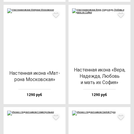
Нас­тен­ная ико­на «Вера,
Нас­тен­ная ико­на «Мат­
Надеж­да, Любовь
ро­на Мос­ков­ская»
и мать их София»
1290 руб
1290 руб