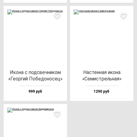
Ико­на с под­свеч­ни­ком
Нас­тен­ная ико­на
«Геор­гий Побе­до­но­сец»
«Семис­трель­ная»
999 руб
1290 руб