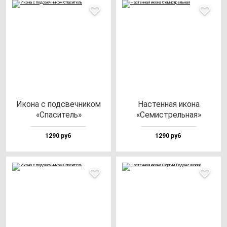
Ико­на с под­свеч­ни­ком
Нас­тен­ная ико­на
«Спа­си­тель»
«Семис­трель­ная»
1290 руб
1290 руб