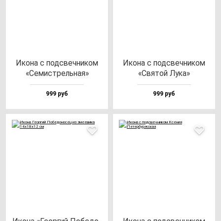
Ико­на с под­свеч­ни­ком
Ико­на с под­свеч­ни­ком
«Семис­трель­ная»
«Свя­той Лука»
999 руб
999 руб