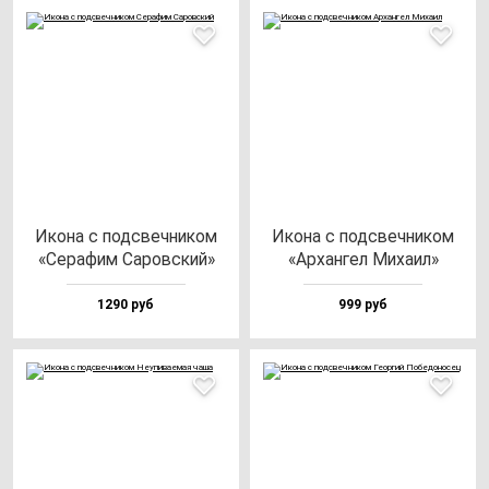
Ико­на с под­свеч­ни­ком
Ико­на с под­свеч­ни­ком
«Сера­фим Саров­ский»
«Архан­гел Миха­ил»
1290 руб
999 руб