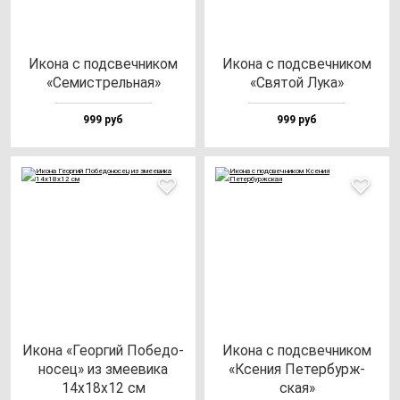
Ико­на с под­свеч­ни­ком
Ико­на с под­свеч­ни­ком
«Семис­трель­ная»
«Свя­той Лука»
999 руб
999 руб
Ико­на «Геор­гий Побе­до­
Ико­на с под­свеч­ни­ком
но­сец» из зме­еви­ка
«Ксе­ния Петер­бурж­
14х18х12 см
ская»