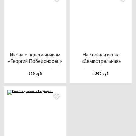
Ико­на с под­свеч­ни­ком
Нас­тен­ная ико­на
«Геор­гий Побе­до­но­сец»
«Семис­трель­ная»
999 руб
1290 руб