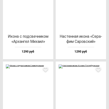
Ико­на с под­свеч­ни­ком
Нас­тен­ная ико­на «Сера­
«Архан­гел Миха­ил»
фим Саров­ский»
1290 руб
1290 руб