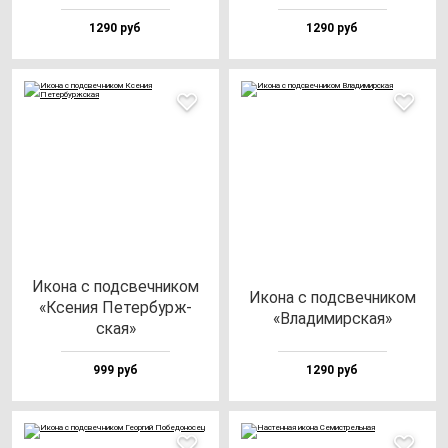
1290 руб
1290 руб
Ико­на с под­свеч­ни­ком
Ико­на с под­свеч­ни­ком
«Ксе­ния Петер­бурж­
«Вла­ди­мир­ская»
ская»
999 руб
1290 руб