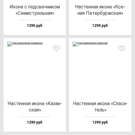
Ико­на с под­свеч­ни­ком
Нас­тен­ная ико­на «Ксе­
«Семис­трель­ная»
ния Петер­бурж­ская»
1290 руб
1290 руб
Нас­тен­ная ико­на «Казан­
Нас­тен­ная ико­на «Спа­си­
ская»
тель»
1290 руб
1290 руб