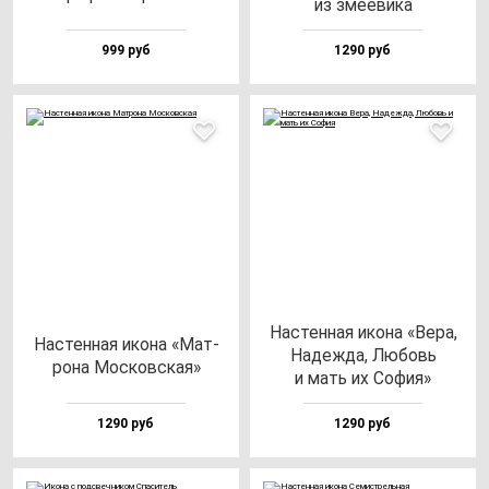
из зме­еви­ка
999 руб
1290 руб
Нас­тен­ная ико­на «Вера,
Нас­тен­ная ико­на «Мат­
Надеж­да, Любовь
ро­на Мос­ков­ская»
и мать их София»
1290 руб
1290 руб