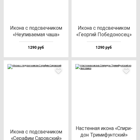
Ико­на с под­свеч­ни­ком
Ико­на с под­свеч­ни­ком
«Неупи­ва­емая ча­ша»
«Геор­гий Побе­до­но­сец»
1290 руб
1290 руб
Нас­тен­ная ико­на «Спи­ри­
Ико­на с под­свеч­ни­ком
дон Три­ми­фунт­ский»
«Сера­фим Саров­ский»