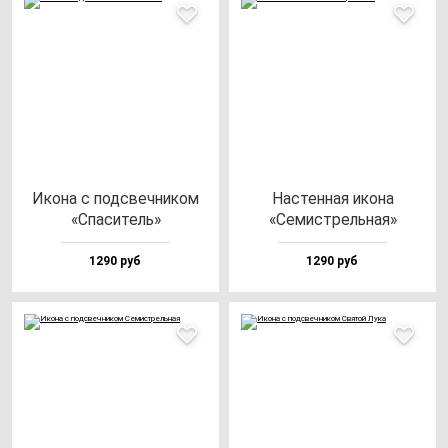
Ико­на с под­свеч­ни­ком
Нас­тен­ная ико­на
«Спа­си­тель»
«Семис­трель­ная»
1290 руб
1290 руб