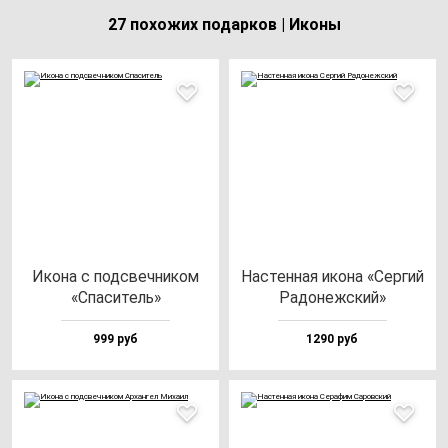
27 похожих подарков | Иконы
Ико­на с под­свеч­ни­ком
Нас­тен­ная ико­на «Сер­гий
«Спа­си­тель»
Радо­неж­ский»
999 руб
1290 руб