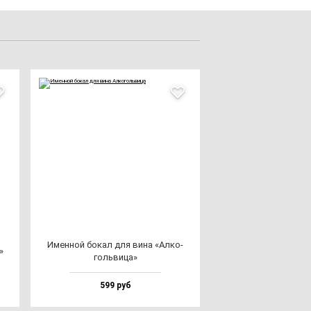
Имен­ной бо­кал для ви­на «Алко­
»
голь­ви­ца»
599 руб