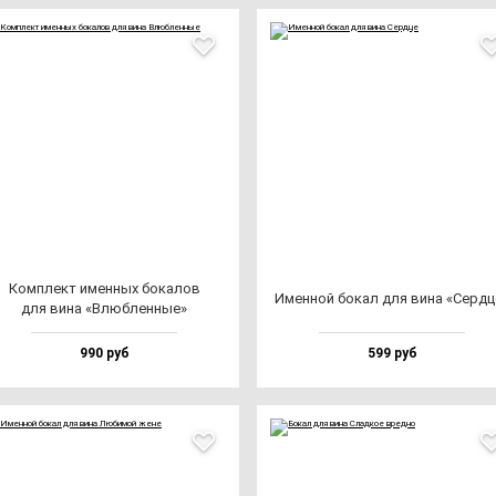
Ком­плект имен­ных бо­ка­лов
Имен­ной бо­кал для ви­на «Сер­дц
для ви­на «Влюб­лен­ные»
990 руб
599 руб