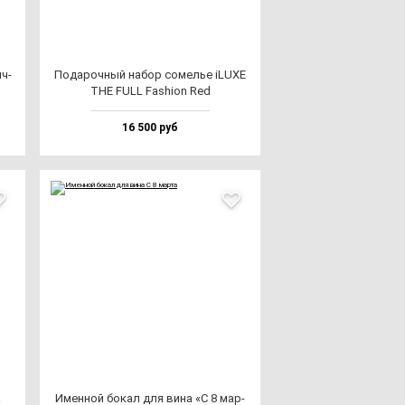
ч­
Пода­роч­ный на­бор со­мелье iLUXE
THE FULL Fas­hi­on Red
16 500 руб
а
Имен­ной бо­кал для ви­на «С 8 мар­