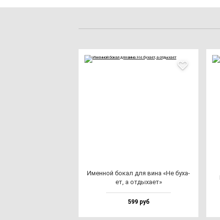
Имен­ной бо­кал для ви­на «Не бу­ха­
ет, а от­ды­ха­ет»
599 руб