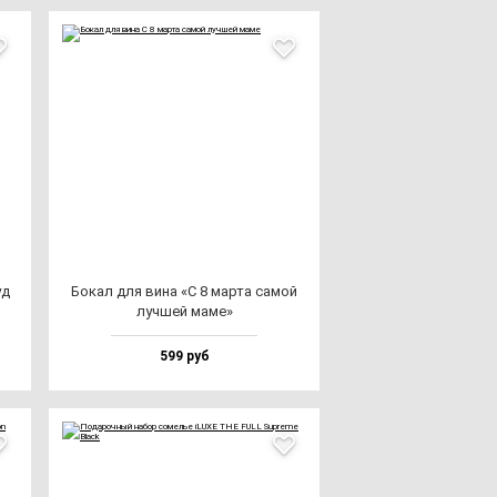
уд
Бокал для ви­на «С 8 мар­та са­мой
луч­шей ма­ме»
599 руб