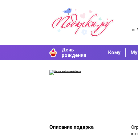
от 
День
Кому
Му
рождения
Описание подарка
Ог
кот