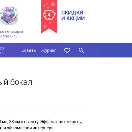
СКИДКИ
И АКЦИИ
ловые подарки
и сувениры
ер-
Советы
Журнал
сы
ый бокал
мл, 38 см в высоту. Эффектная емкость,
 для оформления интерьера.