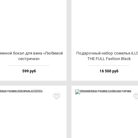
ен­ной бо­кал для ви­на «Люби­мой
Пода­роч­ный на­бор со­мелье iLU
сес­трич­ке»
THE FULL Fas­hi­on Black
599 руб
16 500 руб