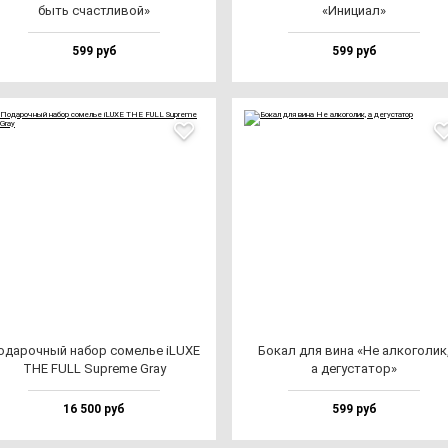
быть счас­тли­вой»
«Ини­ци­ал»
599 руб
599 руб
ода­роч­ный на­бор со­мелье iLUXE
Бокал для ви­на «Не ал­ко­го­лик
THE FULL Sup­re­me Gray
а де­гус­та­тор»
16 500 руб
599 руб