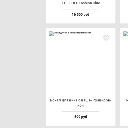
THE FULL Fas­hi­on Blue
16 500 руб
Бокал для ви­на с ва­шей гра­ви­ров­
П
кой
599 руб