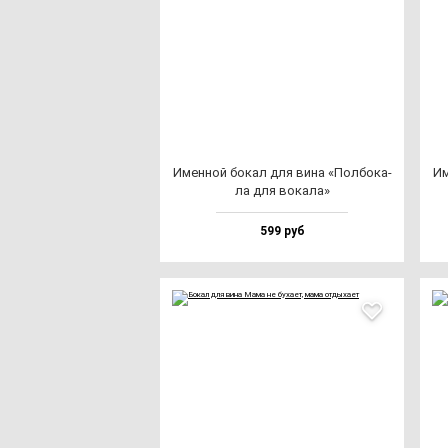
Имен­ной бо­кал для ви­на «Пол­бо­ка­
Им
ла для во­ка­ла»
599 руб