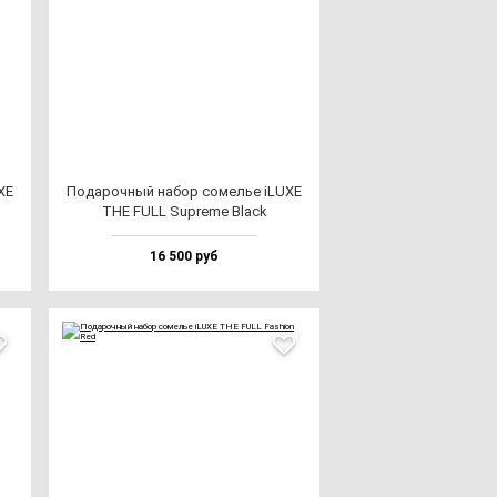
XE
Пода­роч­ный на­бор со­мелье iLUXE
THE FULL Sup­re­me Black
16 500 руб