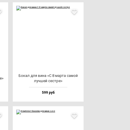
Бокал для ви­на «С 8 мар­та са­мой
е»
луч­шей сес­тре»
599 руб