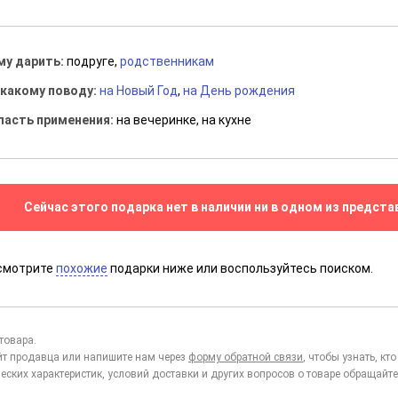
му дарить:
подруге,
родственникам
 какому поводу:
на Новый Год
,
на День рождения
ласть применения:
на вечеринке, на кухне
Сейчас этого подарка нет в наличии ни в одном из предста
смотрите
похожие
подарки ниже или воспользуйтесь поиском.
товара.
йт продавца или напишите нам через
форму обратной связи
, чтобы узнать, к
еских характеристик, условий доставки и других вопросов о товаре обращайте