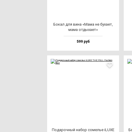
Бокал для ви­на «Мама не бу­ха­ет,
ма­ма от­ды­ха­ет»
599 руб
Пода­роч­ный на­бор со­мелье iLUXE
Б