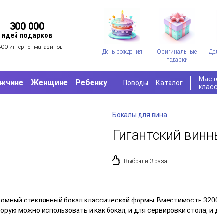
300 000
идей подарков
300 интернет-магазинов
День рождения
Оригинальные
Де
подарки
Маст
жчине
Женщине
Ребенку
Поводы
Каталог
клас
Бокалы для вина
Гигантский винн
Выбрали 3 раза
ромный стеклянный бокал классической формы. Вместимость 3200 
орую можно использовать и как бокал, и для сервировки стола, и