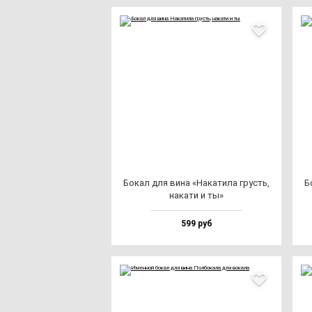
Бокал для ви­на «Нака­ти­ла грусть,
Б
на­ка­ти и ты»
599 руб