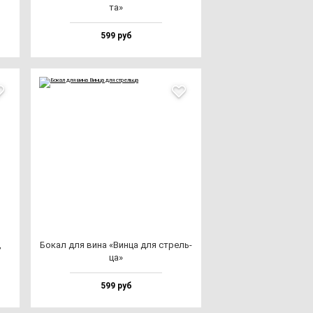
та»
599 руб
,
Бокал для ви­на «Вин­ца для стрель­
ца»
599 руб