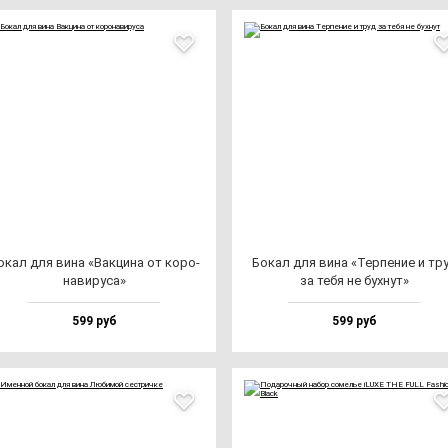
окал для ви­на «Вак­ци­на от ко­ро­
Бокал для ви­на «Тер­пе­ние и тр
на­ви­ру­са»
за те­бя не бух­нут»
599 руб
599 руб