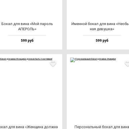
Бокал для ви­на «Мой па­роль
Имен­ной бо­кал для ви­на «Необы
АПЕРОЛЬ»
ная де­вуш­ка»
599 руб
599 руб
окал для ви­на «Жен­щи­на дол­жна
Пер­со­наль­ный бо­кал для ви­н