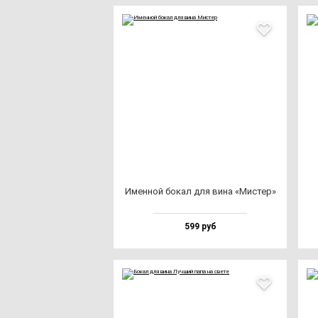
Имен­ной бо­кал для ви­на «Мис­тер»
599 руб