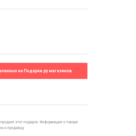
вленных на Подарки.ру магазинов.
то продает этот подарок. Информация о товаре
сь к продавцу.