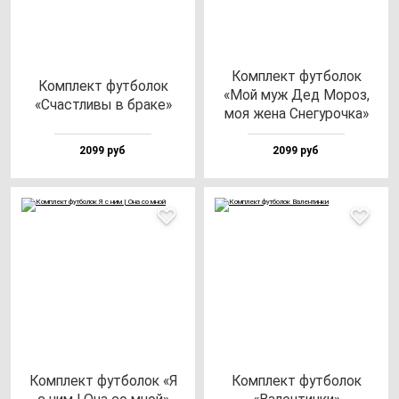
Ком­плект фут­бо­лок
Ком­плект фут­бо­лок
«Мой муж Дед Мороз,
«Счас­тли­вы в бра­ке»
моя же­на Сне­гу­роч­ка»
2099 руб
2099 руб
Ком­плект фут­бо­лок «Я
Ком­плект фут­бо­лок