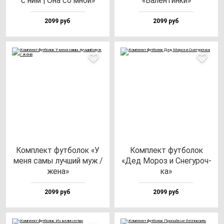
с ним | Она со мной»
«Вален­тин­ки»
2099 руб
2099 руб
Ком­плект фут­бо­лок «У
Ком­плект фут­бо­лок
ме­ня са­мы луч­ший муж /
«Дед Мороз и Сне­гу­роч­
же­на»
ка»
2099 руб
2099 руб