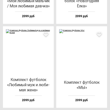
«Мой лю­би­мый маль­чик
бо­лок «Ново­год­няя
/ Моя лю­би­мая дев­чка»
Ёлка»
2099 руб
2099 руб
Ком­плект фут­бо­лок
Ком­плект фут­бо­лок
«Люби­мый муж и лю­би­
«МЫ»
мая же­на»
2099 руб
2099 руб