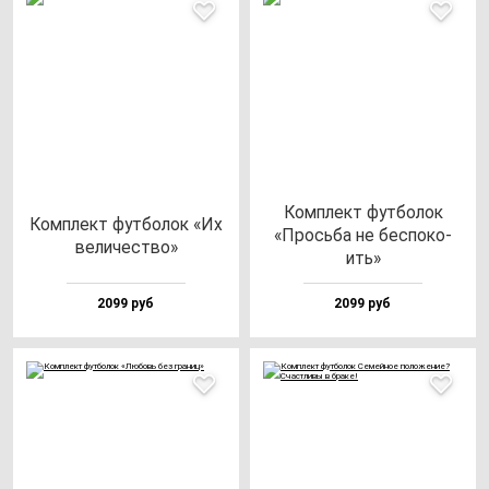
Ком­плект фут­бо­лок
Ком­плект фут­бо­лок «Их
«Прось­ба не бес­по­ко­
ве­ли­чес­тво»
ить»
2099 руб
2099 руб