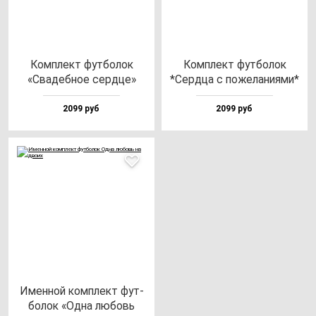
Ком­плект фут­бо­лок
Ком­плект фут­бо­лок
«Сва­деб­ное сер­дце»
*Сер­дца с по­же­ла­ни­ями*
2099 руб
2099 руб
Имен­ной ком­плект фут­
бо­лок «Одна лю­бовь