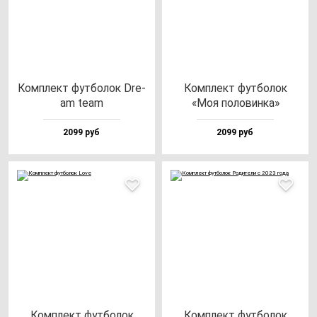
Ком­плект фут­бо­лок Dre­
Ком­плект фут­бо­лок
am te­am
«Моя по­ло­вин­ка»
2099 руб
2099 руб
Ком­плект фут­бо­лок
Ком­плект фут­бо­лок