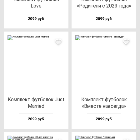
Love
«Роди­те­ли с 2023 го­да»
2099 руб
2099 руб
Ком­плект фут­бо­лок Just
Ком­плект фут­бо­лок
Mar­ri­ed
«Вмес­те нав­сег­да»
2099 руб
2099 руб