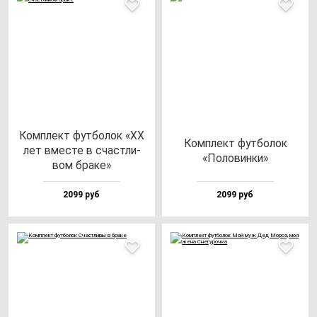
Ком­плект фут­бо­лок «ХХ
Ком­плект фут­бо­лок
лет вмес­те в счас­тли­
«Поло­вин­ки»
вом бра­ке»
2099 руб
2099 руб