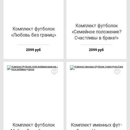
Ком­плект фут­бо­лок
Ком­плект фут­бо­лок
«Семей­ное по­ло­же­ние?
«Любовь без гра­ниц»
Счас­тли­вы в бра­ке!»
2099 руб
2099 руб
Ком­плект фут­бо­лок
Ком­плект имен­ных фут­