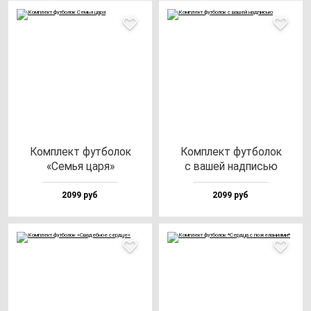
Ком­плект фут­бо­лок
Ком­плект фут­бо­лок
«Семья ца­ря»
с ва­шей над­писью
2099 руб
2099 руб