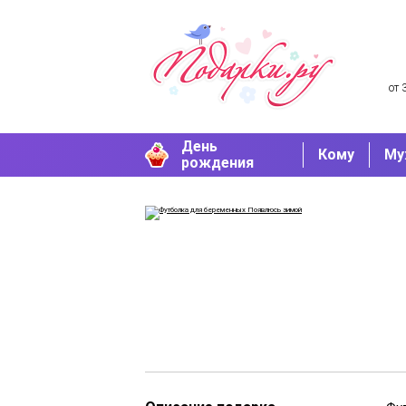
от 
День
Кому
Му
рождения