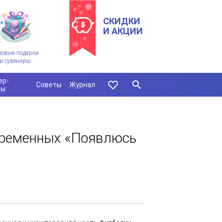
СКИДКИ
И АКЦИИ
ловые подарки
и сувениры
ер-
Советы
Журнал
сы
еременных «Появлюсь