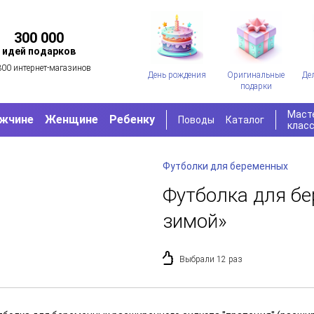
300 000
идей подарков
300 интернет-магазинов
День рождения
Оригинальные
Де
подарки
Маст
жчине
Женщине
Ребенку
Поводы
Каталог
клас
Футболки для беременных
Футболка для б
зимой»
Выбрали 12 раз