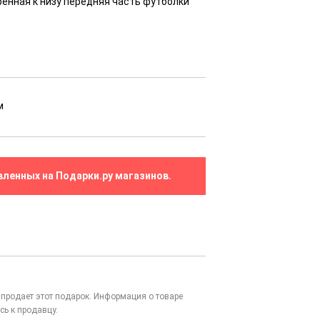
енная к низу передняя часть футболки
м
вленных на Подарки.ру магазинов.
то продает этот подарок. Информация о товаре
сь к продавцу.