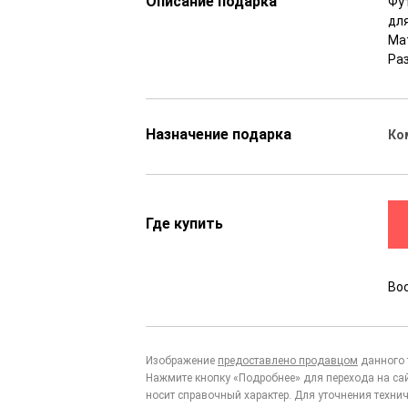
Описание подарка
Фу
дл
Ма
Ра
Назначение подарка
Ко
Где купить
Во
Изображение
предоставлено продавцом
данного 
Нажмите кнопку «Подробнее» для перехода на са
носит справочный характер. Для уточнения технич