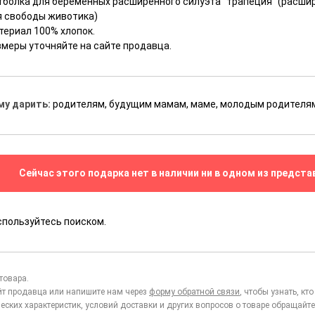
тболка для беременных расширенного силуэта "трапеция" (расшир
я свободы животика)
териал 100% хлопок.
змеры уточняйте на сайте продавца.
му дарить:
родителям, будущим мамам, маме, молодым родителя
Сейчас этого подарка нет в наличии ни в одном из предста
спользуйтесь поиском.
товара.
йт продавца или напишите нам через
форму обратной связи
, чтобы узнать, к
еских характеристик, условий доставки и других вопросов о товаре обращайте