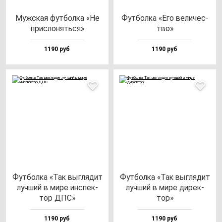
Муж­ская фут­бол­ка «Не
Фут­бол­ка «Его ве­ли­чес­
прис­ло­нять­ся»
тво»
1190 руб
1190 руб
Фут­бол­ка «Так выг­ля­дит
Фут­бол­ка «Так выг­ля­дит
луч­ший в ми­ре ин­спек­
луч­ший в ми­ре ди­рек­
тор ДПС»
тор»
1190 руб
1190 руб