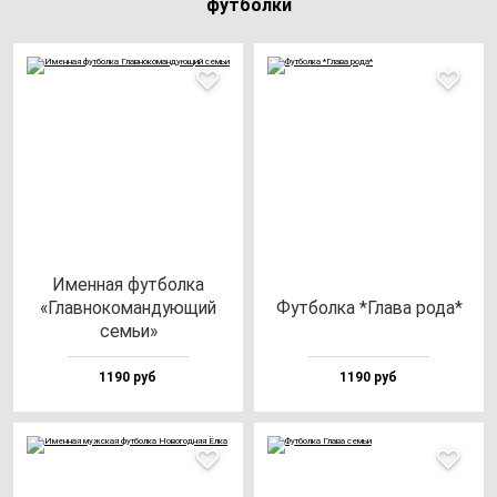
футболки
Имен­ная фут­бол­ка
«Глав­но­ко­ман­ду­ющий
Фут­бол­ка *Гла­ва ро­да*
семьи»
1190 руб
1190 руб