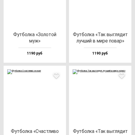
Фут­бол­ка «Золо­той
Фут­бол­ка «Так выг­ля­дит
муж»
луч­ший в ми­ре по­вар»
1190 руб
1190 руб
Фут­бол­ка «Счас­тли­во
Фут­бол­ка «Так выг­ля­дит