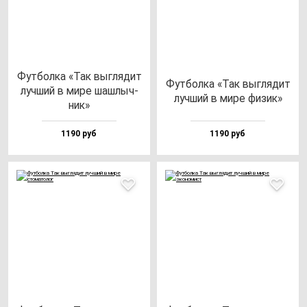
Фут­бол­ка «Так выг­ля­дит
Фут­бол­ка «Так выг­ля­дит
луч­ший в ми­ре шаш­лыч­
луч­ший в ми­ре фи­зик»
ник»
1190 руб
1190 руб