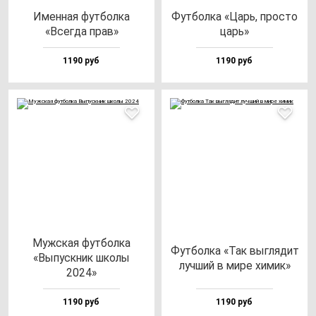
Имен­ная фут­бол­ка
Фут­бол­ка «Царь, прос­то
«Всег­да прав»
царь»
1190 руб
1190 руб
Муж­ская фут­бол­ка
Фут­бол­ка «Так выг­ля­дит
«Выпус­кник шко­лы
луч­ший в ми­ре хи­мик»
2024»
1190 руб
1190 руб