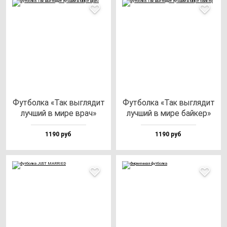
Фут­бол­ка «Так выг­ля­дит
Фут­бол­ка «Так выг­ля­дит
луч­ший в ми­ре врач»
луч­ший в ми­ре бай­кер»
1190 руб
1190 руб