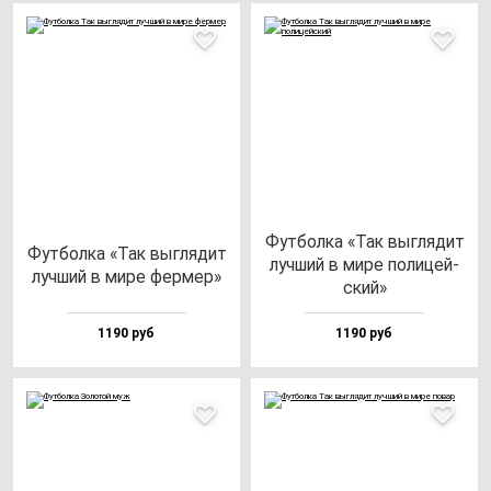
Фут­бол­ка «Так выг­ля­дит
Фут­бол­ка «Так выг­ля­дит
луч­ший в ми­ре по­ли­цей­
луч­ший в ми­ре фер­мер»
ский»
1190 руб
1190 руб