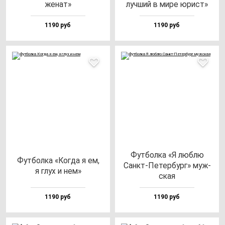
же­нат»
луч­ший в ми­ре юрист»
1190 руб
1190 руб
Фут­бол­ка «Я люб­лю
Фут­бол­ка «Ког­да я ем,
Санкт-Петер­бург» муж­
я глух и нем»
ская
1190 руб
1190 руб