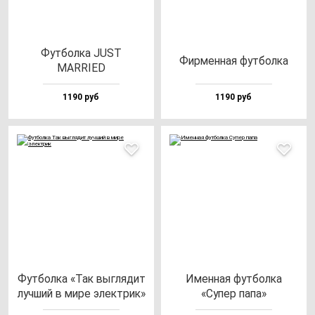
Фут­бол­ка JUST
Фир­мен­ная фут­бол­ка
MARRIED
1190 руб
1190 руб
Фут­бол­ка «Так выг­ля­дит
Имен­ная фут­бол­ка
луч­ший в ми­ре элек­трик»
«Супер па­па»