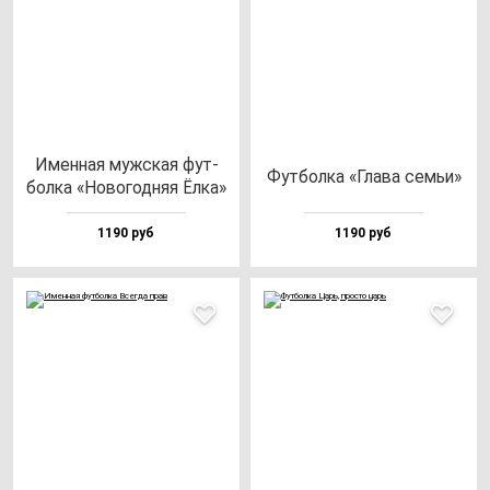
Имен­ная муж­ская фут­
Фут­бол­ка «Гла­ва семьи»
бол­ка «Ново­год­няя Ёлка»
1190 руб
1190 руб