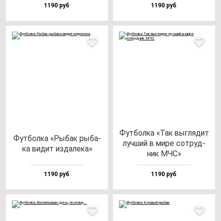
1190 руб
1190 руб
Фут­бол­ка «Так выг­ля­дит
Фут­бол­ка «Рыбак ры­ба­
луч­ший в ми­ре сот­руд­
ка ви­дит из­да­ле­ка»
ник МЧС»
1190 руб
1190 руб