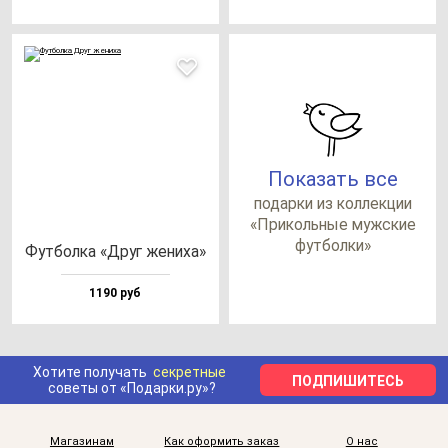
Показать все
по­дар­ки из кол­лек­ции
«При­коль­ные муж­ские
фут­бол­ки»
Фут­бол­ка «Друг же­ни­ха»
1190 руб
Хотите получать
секретные
ПОДПИШИТЕСЬ
советы от «Подарки.ру»?
Магазинам
Как оформить заказ
О нас