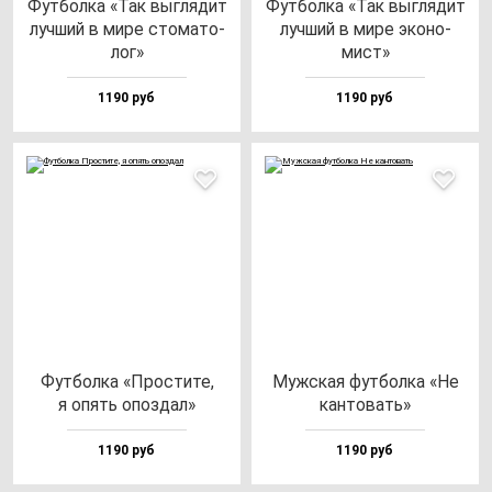
Фут­бол­ка «Так выг­ля­дит
Фут­бол­ка «Так выг­ля­дит
луч­ший в ми­ре сто­ма­то­
луч­ший в ми­ре эко­но­
лог»
мист»
1190 руб
1190 руб
Фут­бол­ка «Прос­ти­те,
Муж­ская фут­бол­ка «Не
я опять опоз­дал»
кан­то­вать»
1190 руб
1190 руб