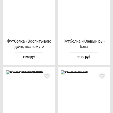
Фут­бол­ка «Вос­пи­ты­ваю
Фут­бол­ка «Кле­вый ры­
дочь, по­это­му...»
бак»
1190 руб
1190 руб