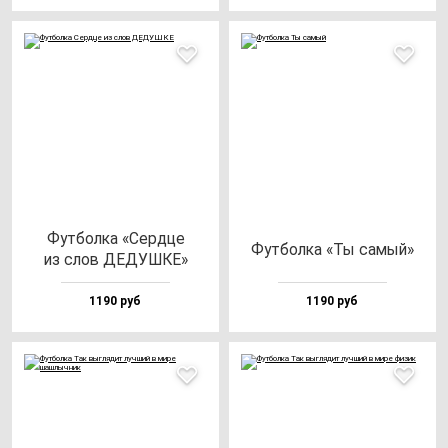
Фут­бол­ка «Сер­дце
Фут­бол­ка «Ты са­мый»
из слов ДЕДУШКЕ»
1190 руб
1190 руб