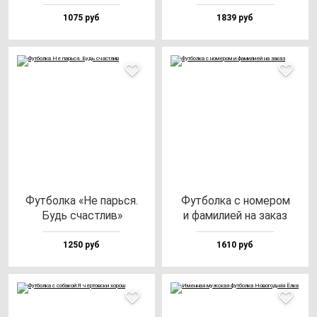
1075 руб
1839 руб
Фут­бол­ка «Не парь­ся.
Фут­бол­ка с но­ме­ром
Будь счас­тлив»
и фа­ми­лией на за­каз
1250 руб
1610 руб