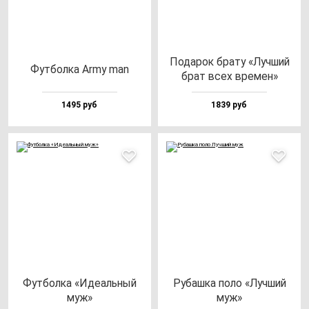
Пода­рок бра­ту «Луч­ший
Фут­бол­ка Army man
брат всех вре­мен»
1495 руб
1839 руб
Фут­бол­ка «Иде­аль­ный
Рубаш­ка по­ло «Луч­ший
муж»
муж»