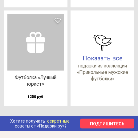
Показать все
по­дар­ки из кол­лек­ции
«При­коль­ные муж­ские
Фут­бол­ка «Луч­ший
фут­бол­ки»
юрист»
1250 руб
Хотите получать
секретные
ПОДПИШИТЕСЬ
советы от «Подарки.ру»?