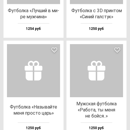
Фут­бол­ка «Луч­ший в ми­
Фут­бол­ка с 3D прин­том
ре муж­чи­на»
«Синий гал­стук»
1254 руб
1250 руб
Муж­ская фут­бол­ка
Фут­бол­ка «Назы­вай­те
«Рабо­та, ты ме­ня
ме­ня прос­то царь»
не бой­ся..»
1250 руб
1250 руб