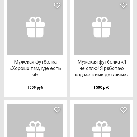
Муж­ская фут­бол­ка
Муж­ская фут­бол­ка «Я
«Хоро­шо там, где есть
не сплю! Я ра­бо­таю
я!»
над мел­ки­ми де­та­ля­ми»
1500 руб
1500 руб