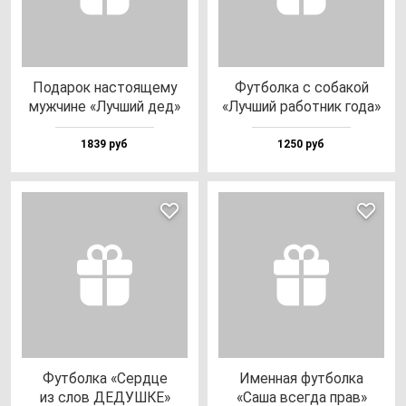
Пода­рок нас­то­яще­му
Фут­бол­ка с со­ба­кой
муж­чи­не «Луч­ший дед»
«Луч­ший ра­бот­ник го­да»
1839 руб
1250 руб
Фут­бол­ка «Сер­дце
Имен­ная фут­бол­ка
из слов ДЕДУШКЕ»
«Саша всег­да прав»