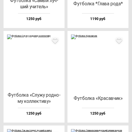
Фут­бол­ка «Самый луч­
Фут­бол­ка *Гла­ва ро­да*
ший учи­тель»
1250 руб
1190 руб
Фут­бол­ка «Слу­жу род­но­
Фут­бол­ка «Кра­сав­чик»
му кол­лек­ти­ву»
1250 руб
1250 руб