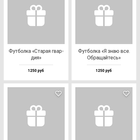
Фут­бол­ка «Ста­рая гвар­
Фут­бол­ка «Я знаю все.
дия»
Обра­щай­тесь»
1250 руб
1250 руб