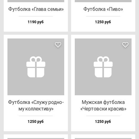
Фут­бол­ка «Гла­ва семьи»
Фут­бол­ка «Пиво»
1190 руб
1250 руб
Фут­бол­ка «Слу­жу род­но­
Муж­ская фут­бол­ка
му кол­лек­ти­ву»
«Чер­тов­ски кра­сив»
1250 руб
1250 руб