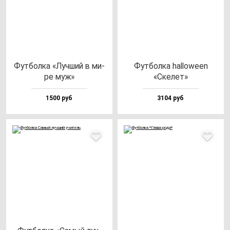
Фут­бол­ка «Луч­ший в ми­
Фут­бол­ка hal­lo­we­en
ре муж»
«Ске­лет»
1500 руб
3104 руб