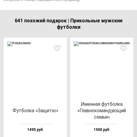
641 похожий подарок | Прикольные мужские
футболки
Имен­ная фут­бол­ка
Фут­бол­ка «Защи­тю»
«Глав­но­ко­ман­ду­ющий
семьи»
1495 руб
1500 руб