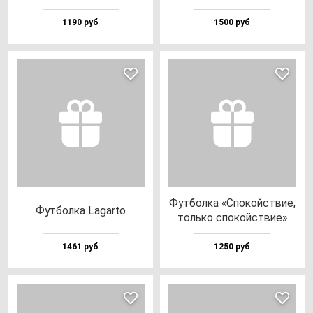
1190 руб
1500 руб
Фут­бол­ка «Спо­кой­ствие,
Фут­бол­ка Lagar­to
толь­ко спо­кой­ствие»
1461 руб
1250 руб