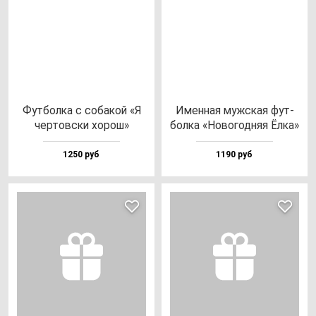
Фут­бол­ка с со­ба­кой «Я
Имен­ная муж­ская фут­
чер­тов­ски хо­рош»
бол­ка «Ново­год­няя Ёлка»
1250 руб
1190 руб