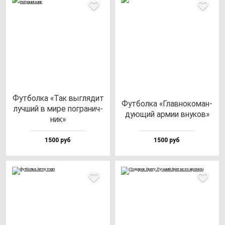
Фут­бол­ка «Так выг­ля­дит
Фут­бол­ка «Глав­но­ко­ман­
луч­ший в ми­ре пог­ра­нич­
ду­ющий ар­мии вну­ков»
ник»
1500 руб
1500 руб