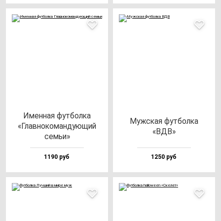
Имен­ная фут­бол­ка
Муж­ская фут­бол­ка
«Глав­но­ко­ман­ду­ющий
«ВДВ»
семьи»
1190 руб
1250 руб