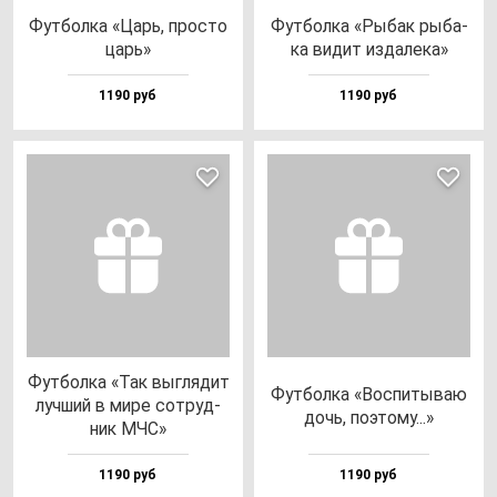
Фут­бол­ка «Царь, прос­то
Фут­бол­ка «Рыбак ры­ба­
царь»
ка ви­дит из­да­ле­ка»
1190 руб
1190 руб
Фут­бол­ка «Так выг­ля­дит
Фут­бол­ка «Вос­пи­ты­ваю
луч­ший в ми­ре сот­руд­
дочь, по­это­му...»
ник МЧС»
1190 руб
1190 руб