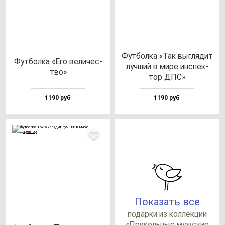
Фут­бол­ка «Так выг­ля­дит
Фут­бол­ка «Его ве­ли­чес­
луч­ший в ми­ре ин­спек­
тво»
тор ДПС»
1190 руб
1190 руб
Показать все
по­дар­ки из кол­лек­ции
«При­коль­ные муж­ские