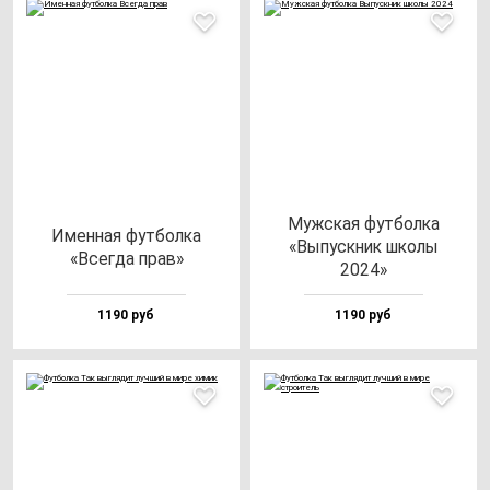
Муж­ская фут­бол­ка
Имен­ная фут­бол­ка
«Выпус­кник шко­лы
«Всег­да прав»
2024»
1190 руб
1190 руб