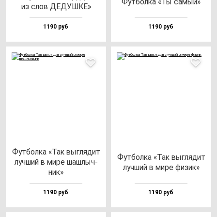
Фут­бол­ка «Ты са­мый»
из слов ДЕДУШКЕ»
1190 руб
1190 руб
Фут­бол­ка «Так выг­ля­дит
Фут­бол­ка «Так выг­ля­дит
луч­ший в ми­ре шаш­лыч­
луч­ший в ми­ре фи­зик»
ник»
1190 руб
1190 руб