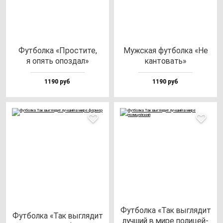
Фут­бол­ка «Прос­ти­те,
Муж­ская фут­бол­ка «Не
я опять опоз­дал»
кан­то­вать»
1190 руб
1190 руб
Фут­бол­ка «Так выг­ля­дит
Фут­бол­ка «Так выг­ля­дит
луч­ший в ми­ре по­ли­цей­