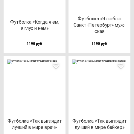
Фут­бол­ка «Я люб­лю
Фут­бол­ка «Ког­да я ем,
Санкт-Петер­бург» муж­
я глух и нем»
ская
1190 руб
1190 руб
Фут­бол­ка «Так выг­ля­дит
Фут­бол­ка «Так выг­ля­дит
луч­ший в ми­ре врач»
луч­ший в ми­ре бай­кер»