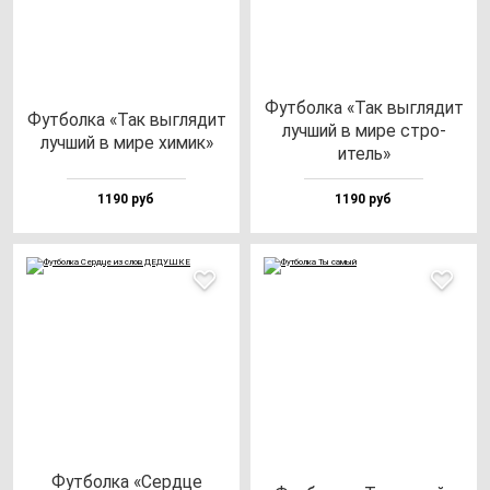
Фут­бол­ка «Так выг­ля­дит
Фут­бол­ка «Так выг­ля­дит
луч­ший в ми­ре стро­
луч­ший в ми­ре хи­мик»
итель»
1190 руб
1190 руб
Фут­бол­ка «Сер­дце