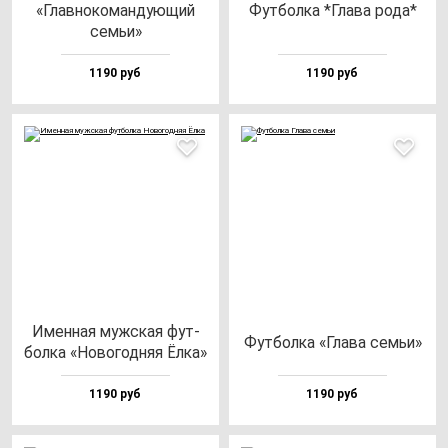
«Глав­но­ко­ман­ду­ющий
Фут­бол­ка *Гла­ва ро­да*
семьи»
1190 руб
1190 руб
Имен­ная муж­ская фут­
Фут­бол­ка «Гла­ва семьи»
бол­ка «Ново­год­няя Ёлка»
1190 руб
1190 руб