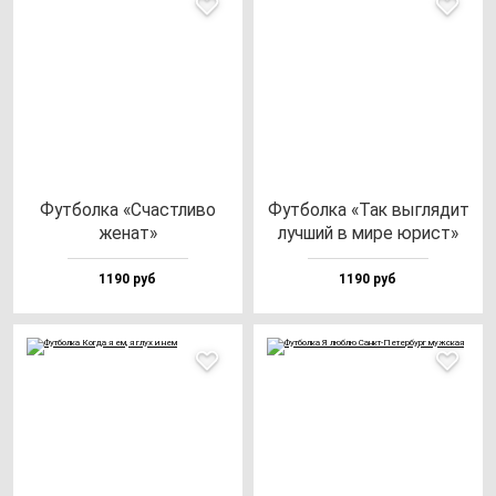
Фут­бол­ка «Счас­тли­во
Фут­бол­ка «Так выг­ля­дит
же­нат»
луч­ший в ми­ре юрист»
1190 руб
1190 руб