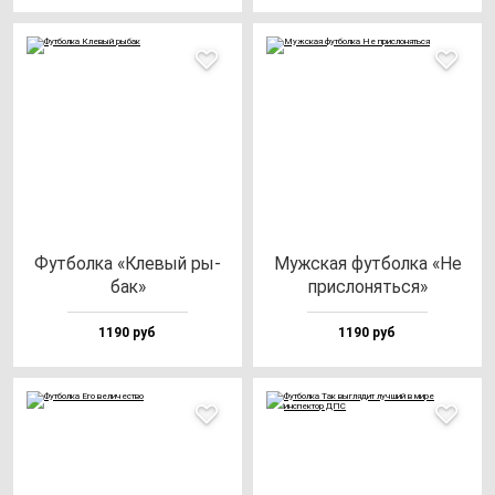
Фут­бол­ка «Кле­вый ры­
Муж­ская фут­бол­ка «Не
бак»
прис­ло­нять­ся»
1190 руб
1190 руб