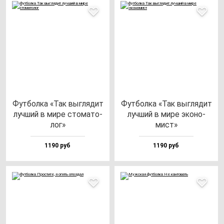
Фут­бол­ка «Так выг­ля­дит
Фут­бол­ка «Так выг­ля­дит
луч­ший в ми­ре сто­ма­то­
луч­ший в ми­ре эко­но­
лог»
мист»
1190 руб
1190 руб