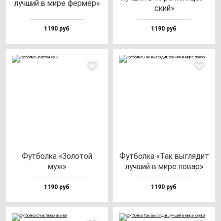
луч­ший в ми­ре фер­мер»
ский»
1190 руб
1190 руб
Фут­бол­ка «Золо­той
Фут­бол­ка «Так выг­ля­дит
муж»
луч­ший в ми­ре по­вар»
1190 руб
1190 руб