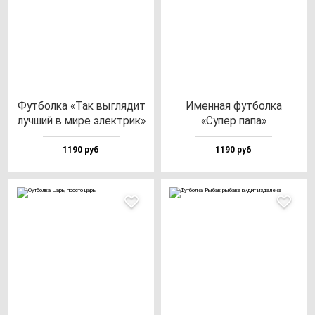
Фут­бол­ка «Так выг­ля­дит
Имен­ная фут­бол­ка
луч­ший в ми­ре элек­трик»
«Супер па­па»
1190 руб
1190 руб