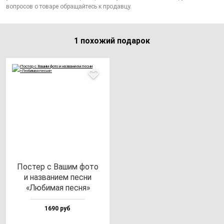
вопросов о товаре обращайтесь к продавцу.
1 похожий подарок
Пос­тер с Вашим фо­то
и наз­ва­ни­ем пес­ни
«Люби­мая пес­ня»
1690 руб