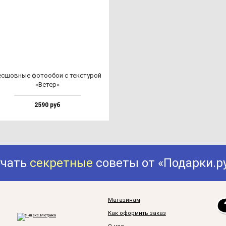
с­шов­ные фо­то­обои с тек­сту­рой
«Ветер»
2590 руб
учать
секретные
советы от «Подарки.р
Магазинам
Как оформить заказ