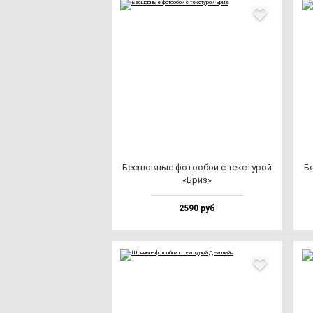
Бес­шов­ные фо­то­обои с тек­сту­рой
Бе
«Бриз»
2590 руб