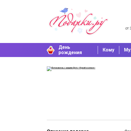
от 
День
Кому
Му
рождения