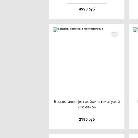
4990 руб
Бес­шов­ные фо­то­обои с тек­сту­рой
«Рома­но»
2190 руб