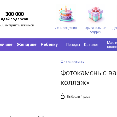
300 000
идей подарков
300 интернет-магазинов
День рождения
Оригинальные
Де
подарки
Маст
жчине
Женщине
Ребенку
Поводы
Каталог
клас
Фотокартины
Фотокамень с в
коллаж»
Выбрали 4 раза