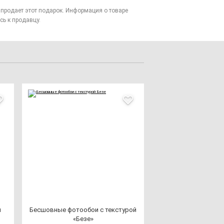
то продает этот подарок. Информация о товаре
сь к продавцу.
й
Бес­шов­ные фо­то­обои с тек­сту­рой
«Безе»