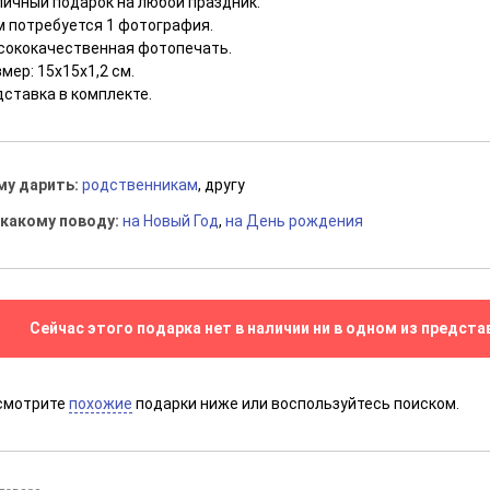
личный подарок на любой праздник.
м потребуется 1 фотография.
сококачественная фотопечать.
мер: 15х15х1,2 см.
дставка в комплекте.
му дарить:
родственникам
, другу
 какому поводу:
на Новый Год
,
на День рождения
Сейчас этого подарка нет в наличии ни в одном из предста
смотрите
похожие
подарки ниже или воспользуйтесь поиском.