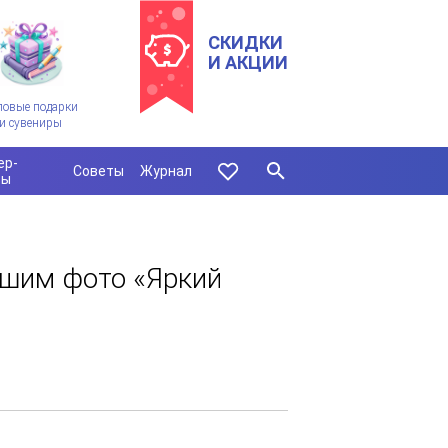
СКИДКИ
И АКЦИИ
ловые подарки
и сувениры
ер-
Советы
Журнал
сы
ашим фото «Яркий