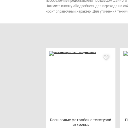
Изображение
предоставлено продавцом
данного 
Нажмите кнопку «Подробнее» для перехода на са
носит справочный характер. Для уточнения технич
Бес­шов­ные фо­то­обои с тек­сту­рой
П
«Камень»