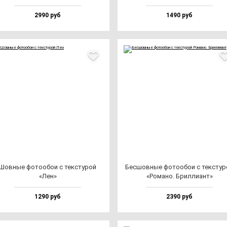
2990 руб
1490 руб
Шов­ные фо­то­обои с тек­сту­рой
Бес­шов­ные фо­то­обои с тек­сту­
«Лен»
«Рома­но. Брил­ли­ант»
1290 руб
2390 руб