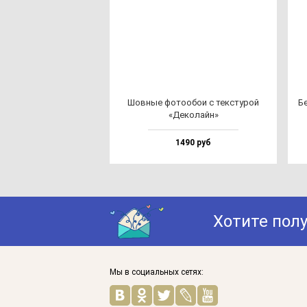
Шов­ные фо­то­обои с тек­сту­рой
Бе
«Деко­лайн»
1490 руб
Хотите пол
Мы в социальных сетях: