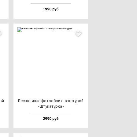
1990 руб
рой
Бес­шов­ные фо­то­обои с тек­сту­рой
«Шту­ка­тур­ка»
2990 руб