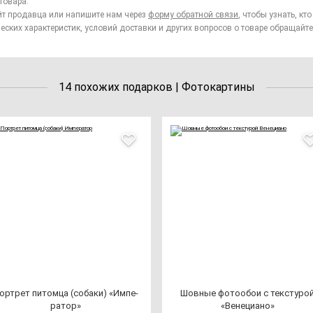
товара.
йт продавца или напишите нам через
форму обратной связи
, чтобы узнать, к
еских характеристик, условий доставки и других вопросов о товаре обращайте
14 похожих подарков | Фотокартины
ор­трет пи­том­ца (со­ба­ки) «Импе­
Шов­ные фо­то­обои с тек­сту­ро
ра­тор»
«Вене­ци­ано»