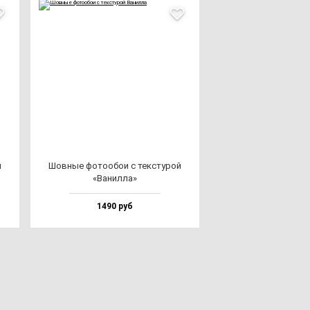
й
Шов­ные фо­то­обои с тек­сту­рой
«Ванил­ла»
1490 руб