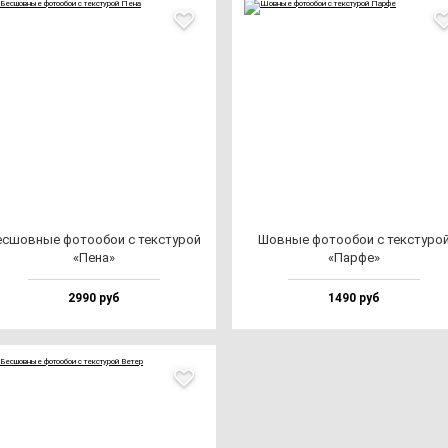
с­шов­ные фо­то­обои с тек­сту­рой
Шов­ные фо­то­обои с тек­сту­ро
«Пена»
«Пар­фе»
2990 руб
1490 руб