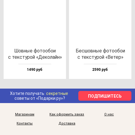
Шов­ные фо­то­обои
Бес­шов­ные фо­то­обои
с тек­сту­рой «Деко­лайн»
с тек­сту­рой «Ветер»
1490 руб
2590 руб
Хотите получать
секретные
ПОДПИШИТЕСЬ
советы от «Подарки.ру»?
Магазинам
Как оформить заказ
О нас
Контакты
Доставка