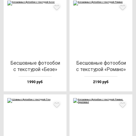
Бес­шов­ные фо­то­обои
Бес­шов­ные фо­то­обои
с тек­сту­рой «Безе»
с тек­сту­рой «Рома­но»
1990 руб
2190 руб