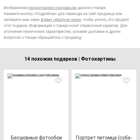
Изображение
предоставлено продавцом
данного товара.
Нажмите кнопку «Подробнее» для перехода на сайт продавца или
напишите нам через
форму обратной связи
, чтобы узнать, кто продает
этот подарок. Информация о товаре носит справочный характер. Для
уточнения технических характеристик, условий доставки и других
вопросов о товаре обращайтесь к продавцу.
14 похожих подарков | Фотокартины
Бес­шов­ные фо­то­обои
Пор­трет пи­том­ца (со­ба­