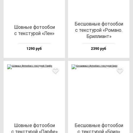
Бес­шов­ные фо­то­обои
Шов­ные фо­то­обои
с тек­сту­рой «Рома­но.
с тек­сту­рой «Лен»
Брил­ли­ант»
1290 руб
2390 руб
Шов­ные фо­то­обои
Бес­шов­ные фо­то­обои
с тек­сту­рой «Пар­фе»
с тек­сту­рой «Бриз»