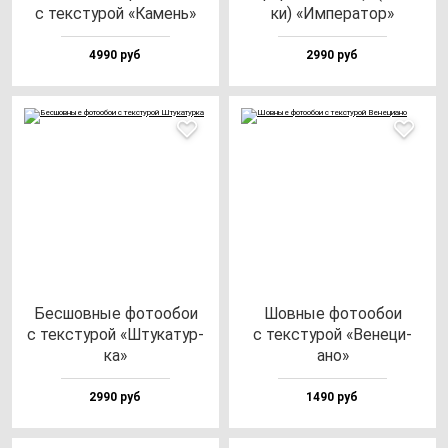
с тек­сту­рой «Камень»
ки) «Импе­ра­тор»
4990 руб
2990 руб
Бес­шов­ные фо­то­обои
Шов­ные фо­то­обои
с тек­сту­рой «Шту­ка­тур­
с тек­сту­рой «Вене­ци­
ка»
ано»
2990 руб
1490 руб