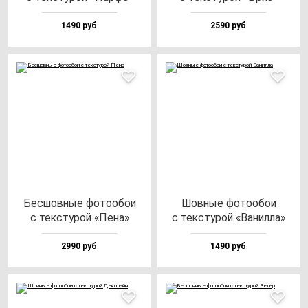
1490 руб
2590 руб
Бес­шов­ные фо­то­обои
Шов­ные фо­то­обои
с тек­сту­рой «Пена»
с тек­сту­рой «Ванил­ла»
2990 руб
1490 руб