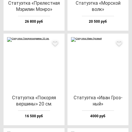
Ста­ту­эт­ка «Пре­лес­тная
Ста­ту­эт­ка «Мор­ской
Мэри­лин Мон­ро»
волк»
26 800 руб
20 500 руб
Ста­ту­эт­ка «Поко­ряя
Ста­ту­эт­ка «Иван Гроз­
вер­ши­ны» 20 см.
ный»
16 500 руб
4000 руб