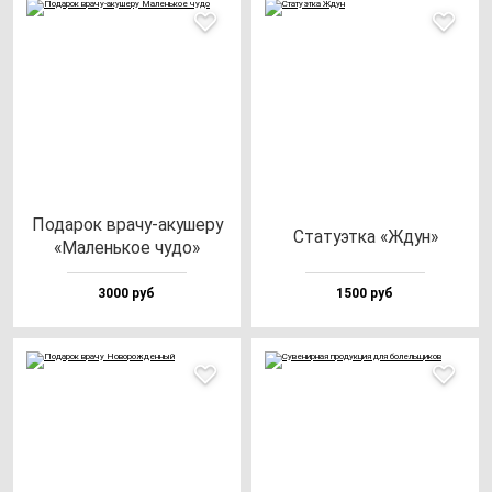
Пода­рок вра­чу-аку­ше­ру
Ста­ту­эт­ка «Ждун»
«Малень­кое чу­до»
3000 руб
1500 руб