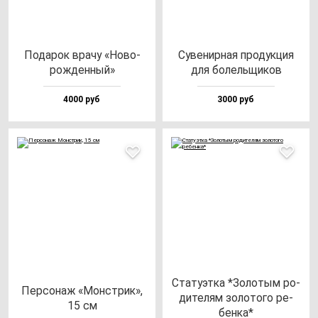
Пода­рок вра­чу «Ново­
Суве­нир­ная про­дук­ция
рож­ден­ный»
для бо­лель­щи­ков
4000 руб
3000 руб
Ста­ту­эт­ка *Золо­тым ро­
Пер­со­наж «Монс­трик»,
ди­те­лям зо­ло­то­го ре­
15 см
бен­ка*