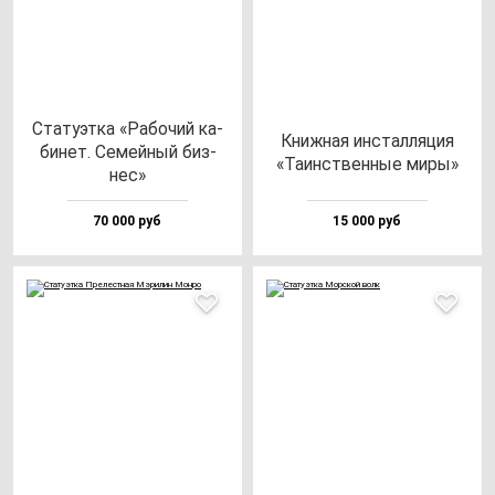
Ста­ту­эт­ка «Рабо­чий ка­
Книж­ная ин­стал­ля­ция
би­нет. Семей­ный биз­
«Таинс­твен­ные ми­ры»
нес»
70 000 руб
15 000 руб