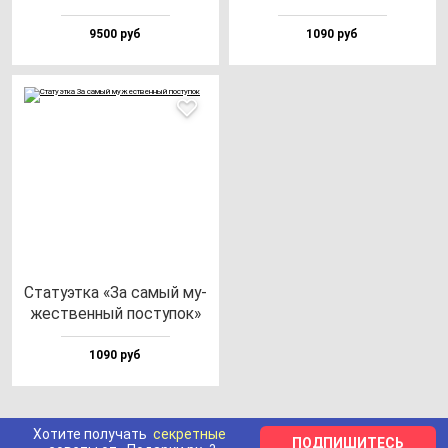
9500 руб
1090 руб
Ста­ту­эт­ка «За са­мый му­
жес­твен­ный пос­ту­пок»
1090 руб
Хотите получать
секретные
ПОДПИШИТЕСЬ