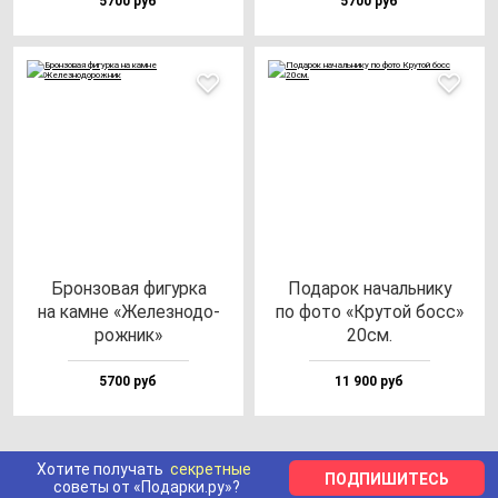
5700 руб
5700 руб
Брон­зо­вая фи­гур­ка
Пода­рок на­чаль­ни­ку
на кам­не «Желез­но­до­
по фо­то «Кру­той босс»
рож­ник»
20см.
5700 руб
11 900 руб
Хотите получать
секретные
ПОДПИШИТЕСЬ
советы от «Подарки.ру»?