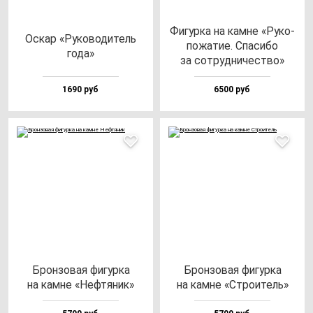
Фигур­ка на кам­не «Руко­
Оскар «Руко­во­ди­тель
по­жа­тие. Спа­си­бо
го­да»
за сот­руд­ни­чес­тво»
1690 руб
6500 руб
Брон­зо­вая фи­гур­ка
Брон­зо­вая фи­гур­ка
на кам­не «Неф­тя­ник»
на кам­не «Стро­итель»