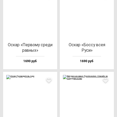
Оскар «Пер­во­му сре­ди
Оскар «Бос­су всея
рав­ных»
Руси»
1690 руб
1690 руб