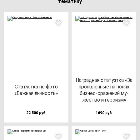
тематику
Наг­рад­ная ста­ту­эт­ка «За
Ста­ту­эт­ка по фо­то
про­яв­лен­ные на по­лях
«Важ­ная лич­ность»
биз­нес-сра­же­ний му­
жес­тво и ге­ро­изм»
22 500 руб
1690 руб