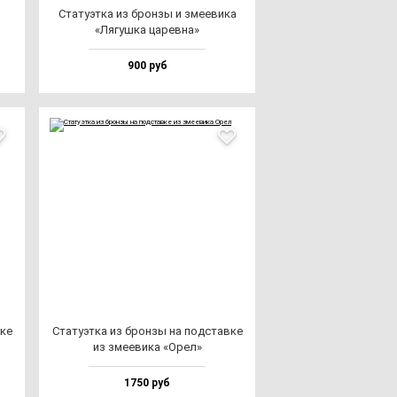
Ста­ту­эт­ка из брон­зы и зме­еви­ка
«Лягуш­ка ца­рев­на»
900 руб
­ке
Ста­ту­эт­ка из брон­зы на под­став­ке
из зме­еви­ка «Орел»
1750 руб