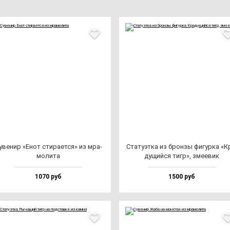
уве­нир «Енот сти­ра­ет­ся» из мра­
Ста­ту­эт­ка из брон­зы фи­гур­ка «К
мо­ли­та
ду­щий­ся тигр», зме­евик
1070 руб
1500 руб