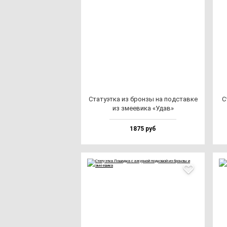
Ста­ту­эт­ка из брон­зы на под­став­ке
С
из зме­еви­ка «Удав»
1875 руб