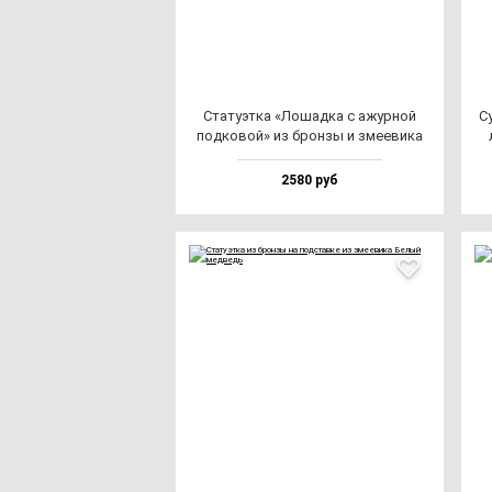
Ста­ту­эт­ка «Лошад­ка с ажур­ной
Су
под­ко­вой» из брон­зы и зме­еви­ка
2580 руб