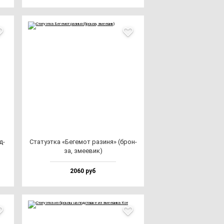
д­
Ста­ту­эт­ка «Беге­мот ра­зи­ня» (брон­
за, зме­евик)
2060 руб