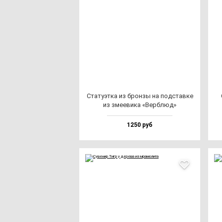
Ста­ту­эт­ка из брон­зы на под­став­ке
из зме­еви­ка «Вер­блюд»
1250 руб