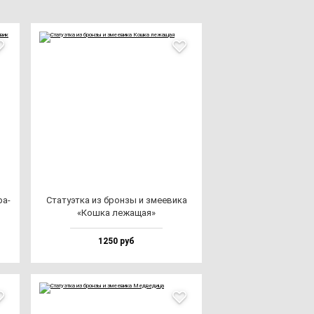
ра­
Ста­ту­эт­ка из брон­зы и зме­еви­ка
«Кош­ка ле­жа­щая»
1250 руб