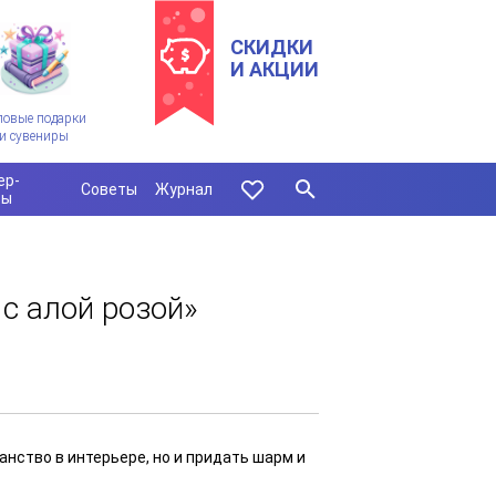
СКИДКИ
И АКЦИИ
ловые подарки
и сувениры
ер-
Советы
Журнал
сы
 с алой розой»
нство в интерьере, но и придать шарм и