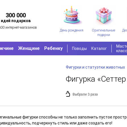
300 000
идей подарков
300 интернет-магазинов
День рождения
Оригинальные
Де
подарки
Маст
жчине
Женщине
Ребенку
Поводы
Каталог
клас
Фигурки и статуэтки животных
Фигурка «Сеттер
Выбрали 3 раза
игинальные фигурки способны не только заполнить пустое простра
дивидуальность, подчеркнуть стиль или даже создать его!