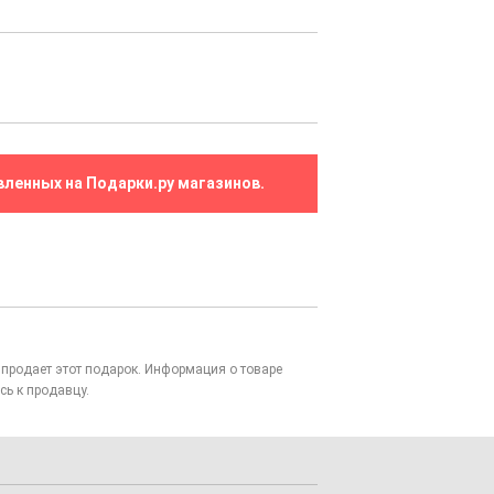
вленных на Подарки.ру магазинов.
то продает этот подарок. Информация о товаре
сь к продавцу.