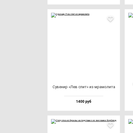
Суве­нир «Лев спит» из мра­мо­ли­та
1400 руб