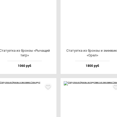
Ста­ту­эт­ка из брон­зы «Рыча­щий
Ста­ту­эт­ка из брон­зы и зме­еви­
тигр»
«Орел»
1060 руб
1800 руб