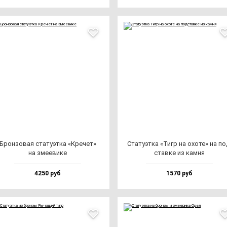
Брон­зо­вая ста­ту­эт­ка «Кре­чет»
Ста­ту­эт­ка «Тигр на охо­те» на по
на зме­еви­ке
став­ке из кам­ня
4250 руб
1570 руб