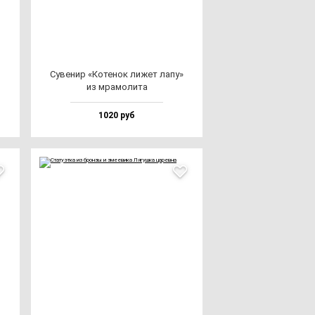
Суве­нир «Коте­нок ли­жет ла­пу»
из мра­мо­ли­та
1020 руб