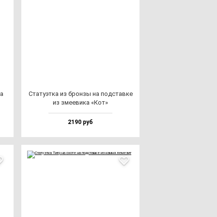
ка
Ста­ту­эт­ка из брон­зы на под­став­ке
из зме­еви­ка «Кот»
2190 руб