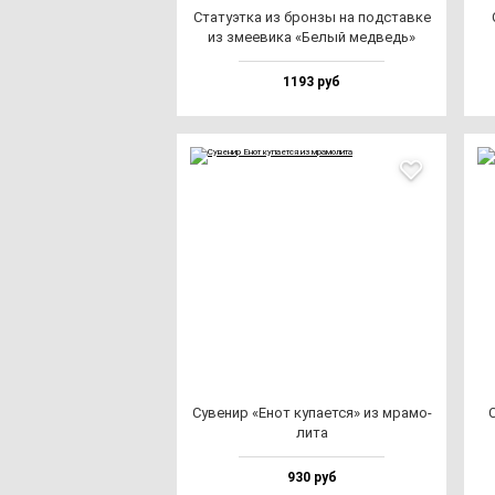
Ста­ту­эт­ка из брон­зы на под­став­ке
из зме­еви­ка «Белый мед­ведь»
1193 руб
Суве­нир «Енот ку­па­ет­ся» из мра­мо­
С
ли­та
930 руб