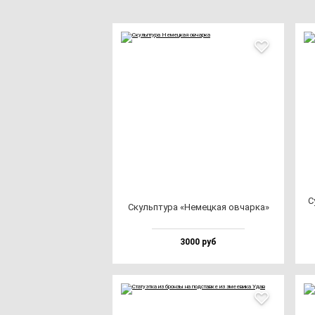
С
Скуль­пту­ра «Немец­кая ов­чар­ка»
3000 руб