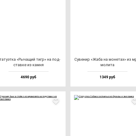
та­ту­эт­ка «Рыча­щий тигр» на под­
Суве­нир «Жаба на мо­не­тах» из м
став­ке из кам­ня
мо­ли­та
4690 руб
1349 руб