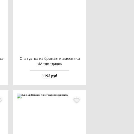
ра­
Ста­ту­эт­ка из брон­зы и зме­еви­ка
«Мед­ве­ди­ца»
1193 руб