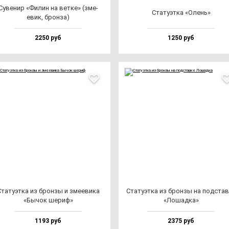
Суве­нир «Филин на вет­ке» (зме­
Ста­ту­эт­ка «Олень»
евик, брон­за)
2250 руб
1250 руб
та­ту­эт­ка из брон­зы и зме­еви­ка
Ста­ту­эт­ка из брон­зы на под­став
«Бычок ше­риф»
«Лошад­ка»
1193 руб
2375 руб