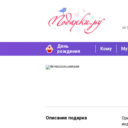
от 
День
Кому
Му
рождения
Описание подарка
Ор
ин