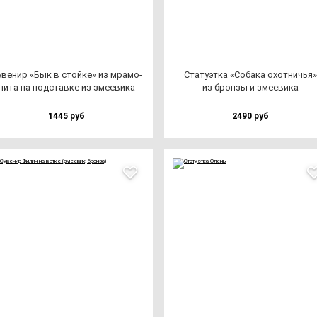
ве­нир «Бык в стой­ке» из мра­мо­
Ста­ту­эт­ка «Соба­ка охот­ничья»
ли­та на под­став­ке из зме­еви­ка
из брон­зы и зме­еви­ка
1445 руб
2490 руб