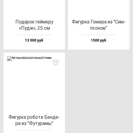
Пода­рок гей­ме­ру
Фигур­ка Гоме­ра из "Сим­
«Пудж», 25 см
псо­нов"
13 000 руб
1500 руб
Фигур­ка ро­бо­та Бен­де­
ра из "Футу­ра­мы"