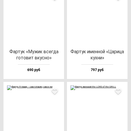
Фар­тук «Мужик всег­да
Фар­тук имен­ной «Цари­ца
го­то­вит вкус­но»
кух­ни»
690 руб
797 руб