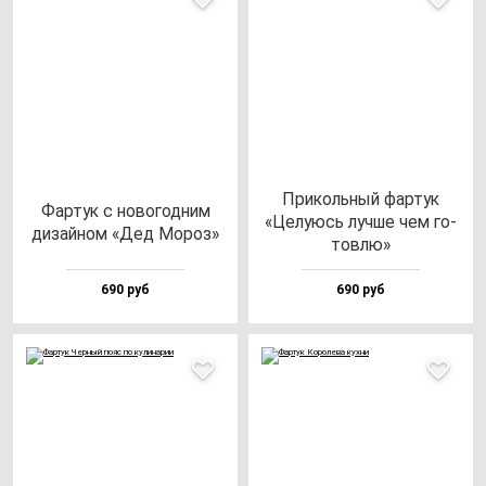
При­коль­ный фар­тук
Фар­тук с но­во­год­ним
«Целу­юсь луч­ше чем го­
ди­зай­ном «Дед Мороз»
тов­лю»
690 руб
690 руб