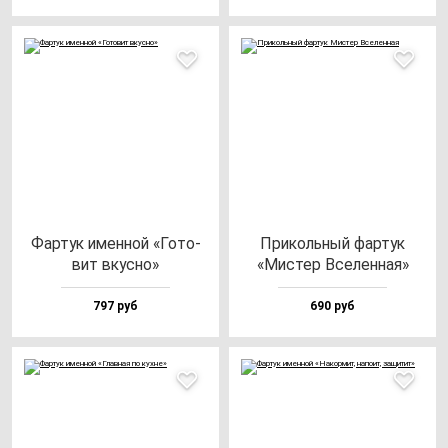
Фар­тук имен­ной «Гото­
При­коль­ный фар­тук
вит вкус­но»
«Мис­тер Все­лен­ная»
797 руб
690 руб