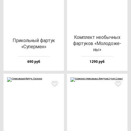
Ком­плект не­обыч­ных
При­коль­ный фар­тук
фар­ту­ков «Моло­до­же­
«Супер­мен»
ны»
690 руб
1290 руб