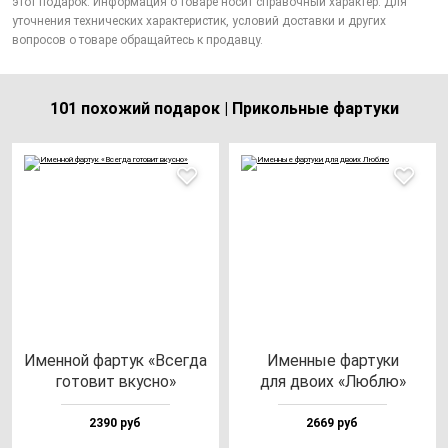
этот подарок. Информация о товаре носит справочный характер. Для
уточнения технических характеристик, условий доставки и других
вопросов о товаре обращайтесь к продавцу.
101 похожий подарок | Прикольные фартуки
Имен­ной фар­тук «Всег­да
Имен­ные фар­ту­ки
го­то­вит вкус­но»
для дво­их «Люб­лю»
2390 руб
2669 руб