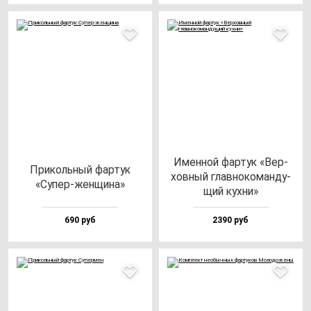
Имен­ной фар­тук «Вер­
При­коль­ный фар­тук
хов­ный глав­но­ко­ман­ду­
«Супер-жен­щи­на»
щий кух­ни»
690 руб
2390 руб