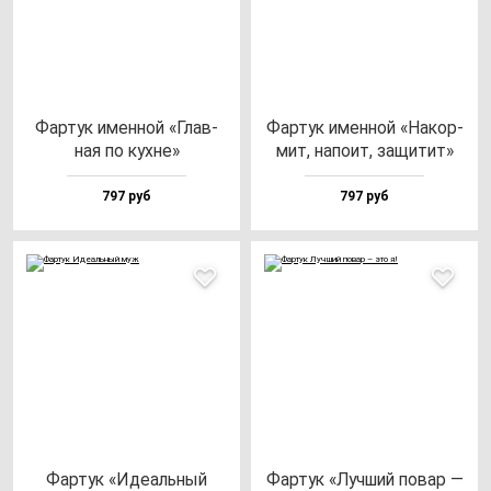
Фар­тук имен­ной «Глав­
Фар­тук имен­ной «Накор­
ная по кух­не»
мит, на­по­ит, за­щи­тит»
797 руб
797 руб
Фар­тук «Иде­аль­ный
Фар­тук «Луч­ший по­вар —