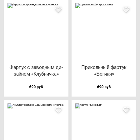
Фар­тук с за­вод­ным ди­
При­коль­ный фар­тук
зай­ном «Клуб­нич­ка»
«Боги­ня»
690 руб
690 руб