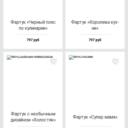
Фар­тук «Чер­ный по­яс
Фар­тук «Коро­ле­ва кух­
по ку­ли­на­рии»
ни»
797 руб
797 руб
Фар­тук с не­обыч­ным
Фар­тук «Супер ма­ма»
ди­зай­ном «Холос­тяк»