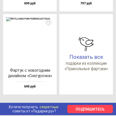
690 руб
797 руб
Показать все
по­дар­ки из кол­лек­ции
«При­коль­ные фар­ту­ки»
Фар­тук с но­во­год­ним
ди­зай­ном «Сне­гу­роч­ка»
690 руб
Хотите получать
секретные
ПОДПИШИТЕСЬ
советы от «Подарки.ру»?