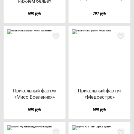
ниж­нем белье»
690 руб
797 руб
При­коль­ный фар­тук
При­коль­ный фар­тук
«Мисс Все­лен­ная»
«Мед­сес­тра»
690 руб
690 руб