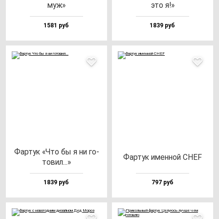
муж»
это я!»
1581 руб
1839 руб
Фар­тук «Что бы я ни го­
Фар­тук имен­ной CHEF
то­вил...»
1839 руб
797 руб