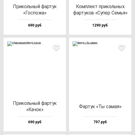
При­коль­ный фар­тук
Ком­плект при­коль­ных
«Гос­по­жа»
фар­ту­ков «Супер Семья»
690 руб
1290 руб
При­коль­ный фар­тук
Фар­тук «Ты са­мая»
«Качок»
690 руб
797 руб