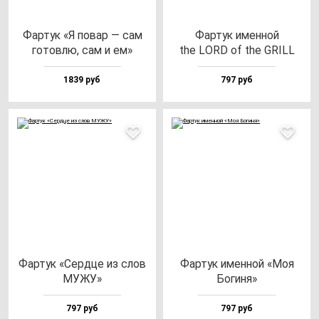
Фар­тук «Я по­вар — сам
Фар­тук имен­ной
го­тов­лю, сам и ем»
the LORD of the GRILL
1839 руб
797 руб
Фар­тук «Сер­дце из слов
Фар­тук имен­ной «Моя
МУЖУ»
Боги­ня»
797 руб
797 руб