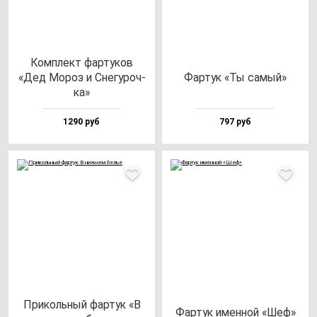
Ком­плект фар­ту­ков
«Дед Мороз и Сне­гу­роч­
Фар­тук «Ты са­мый»
ка»
1290 руб
797 руб
При­коль­ный фар­тук «В
Фар­тук имен­ной «Шеф»