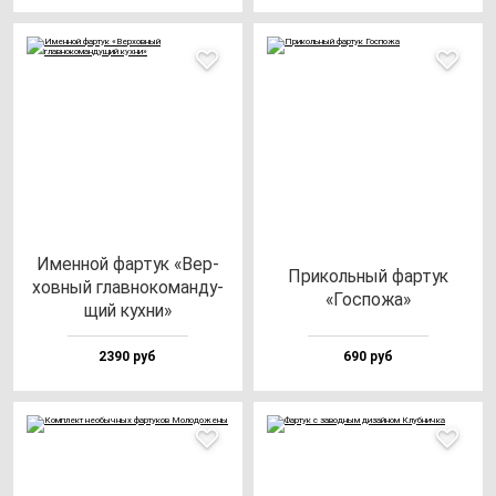
Имен­ной фар­тук «Вер­
При­коль­ный фар­тук
хов­ный глав­но­ко­ман­ду­
«Гос­по­жа»
щий кух­ни»
2390 руб
690 руб