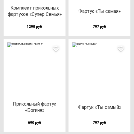
Ком­плект при­коль­ных
Фар­тук «Ты са­мая»
фар­ту­ков «Супер Семья»
1290 руб
797 руб
При­коль­ный фар­тук
Фар­тук «Ты са­мый»
«Боги­ня»
690 руб
797 руб