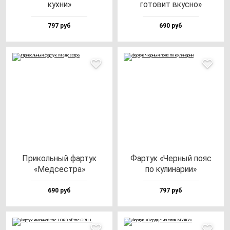
кух­ни»
го­то­вит вкус­но»
797 руб
690 руб
При­коль­ный фар­тук
Фар­тук «Чер­ный по­яс
«Мед­сес­тра»
по ку­ли­на­рии»
690 руб
797 руб