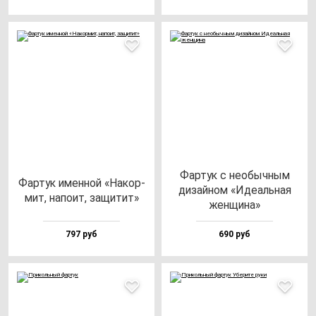
Фар­тук с не­обыч­ным
Фар­тук имен­ной «Накор­
ди­зай­ном «Иде­аль­ная
мит, на­по­ит, за­щи­тит»
жен­щи­на»
797 руб
690 руб