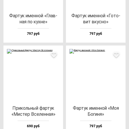
Фар­тук имен­ной «Глав­
Фар­тук имен­ной «Гото­
ная по кух­не»
вит вкус­но»
797 руб
797 руб
При­коль­ный фар­тук
Фар­тук имен­ной «Моя
«Мис­тер Все­лен­ная»
Боги­ня»
690 руб
797 руб