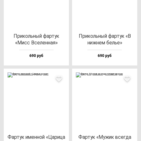
При­коль­ный фар­тук
При­коль­ный фар­тук «В
«Мисс Все­лен­ная»
ниж­нем белье»
690 руб
690 руб
Фар­тук имен­ной «Цари­ца
Фар­тук «Мужик всег­да