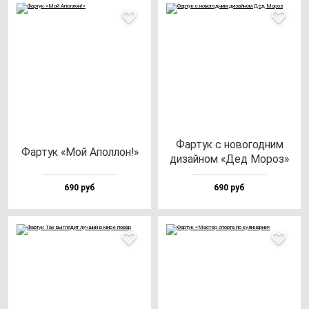
Фар­тук с но­во­год­ним
Фар­тук «Мой Апол­лон!»
ди­зай­ном «Дед Мороз»
690 руб
690 руб