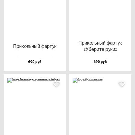
При­коль­ный фар­тук
При­коль­ный фар­тук
«Убе­ри­те ру­ки»
690 руб
690 руб