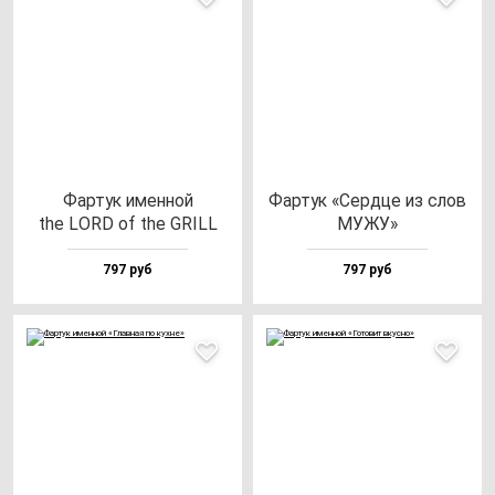
Фар­тук имен­ной
Фар­тук «Сер­дце из слов
the LORD of the GRILL
МУЖУ»
797 руб
797 руб