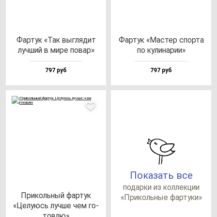
Фар­тук «Так выг­ля­дит
Фар­тук «Мас­тер спор­та
луч­ший в ми­ре по­вар»
по ку­ли­на­рии»
797 руб
797 руб
Показать все
по­дар­ки из кол­лек­ции
При­коль­ный фар­тук
«При­коль­ные фар­ту­ки»
«Целу­юсь луч­ше чем го­
тов­лю»