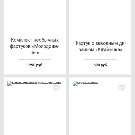
Ком­плект не­обыч­ных
Фар­тук с за­вод­ным ди­
фар­ту­ков «Моло­до­же­
зай­ном «Клуб­нич­ка»
ны»
1290 руб
690 руб