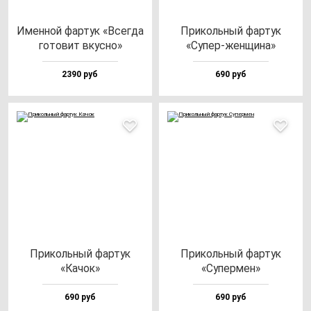
Имен­ной фар­тук «Всег­да
При­коль­ный фар­тук
го­то­вит вкус­но»
«Супер-жен­щи­на»
2390 руб
690 руб
При­коль­ный фар­тук
При­коль­ный фар­тук
«Качок»
«Супер­мен»
690 руб
690 руб