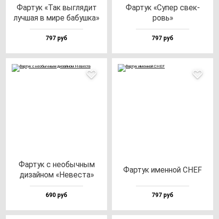
Фар­тук «Так выг­ля­дит
Фар­тук «Супер свек­
луч­шая в ми­ре ба­буш­ка»
ровь»
797 руб
797 руб
Фар­тук с не­обыч­ным
Фар­тук имен­ной CHEF
ди­зай­ном «Невес­та»
690 руб
797 руб