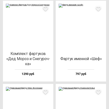
Ком­плект фар­ту­ков
«Дед Мороз и Сне­гу­роч­
Фар­тук имен­ной «Шеф»
ка»
1290 руб
797 руб