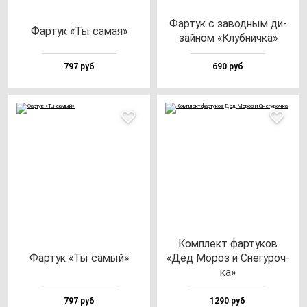
Фар­тук с за­вод­ным ди­
Фар­тук «Ты са­мая»
зай­ном «Клуб­нич­ка»
797 руб
690 руб
Ком­плект фар­ту­ков
Фар­тук «Ты са­мый»
«Дед Мороз и Сне­гу­роч­
ка»
797 руб
1290 руб