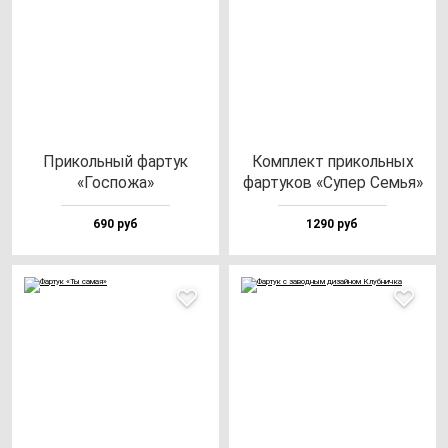
При­коль­ный фар­тук
Ком­плект при­коль­ных
«Гос­по­жа»
фар­ту­ков «Супер Семья»
690 руб
1290 руб