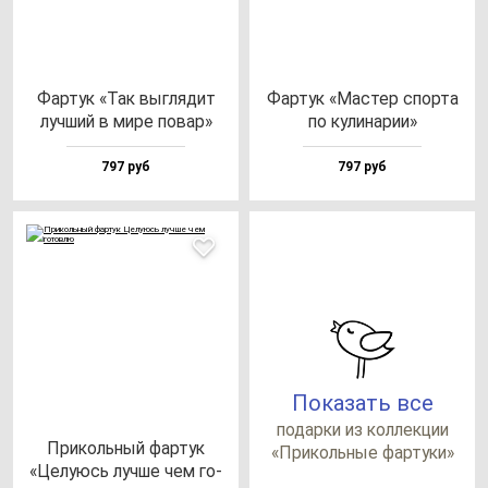
Фар­тук «Так выг­ля­дит
Фар­тук «Мас­тер спор­та
луч­ший в ми­ре по­вар»
по ку­ли­на­рии»
797 руб
797 руб
Показать все
по­дар­ки из кол­лек­ции
При­коль­ный фар­тук
«При­коль­ные фар­ту­ки»
«Целу­юсь луч­ше чем го­