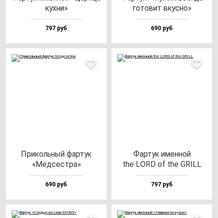
кух­ни»
го­то­вит вкус­но»
797 руб
690 руб
При­коль­ный фар­тук
Фар­тук имен­ной
«Мед­сес­тра»
the LORD of the GRILL
690 руб
797 руб