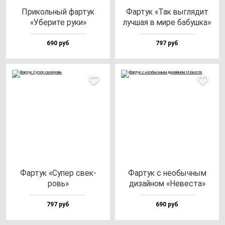
При­коль­ный фар­тук
Фар­тук «Так выг­ля­дит
«Убе­ри­те ру­ки»
луч­шая в ми­ре ба­буш­ка»
690 руб
797 руб
Фар­тук «Супер свек­
Фар­тук с не­обыч­ным
ровь»
ди­зай­ном «Невес­та»
797 руб
690 руб