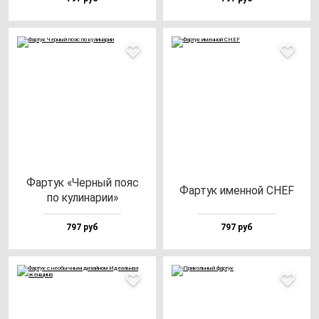
Фар­тук «Чер­ный по­яс
Фар­тук имен­ной CHEF
по ку­ли­на­рии»
797 руб
797 руб