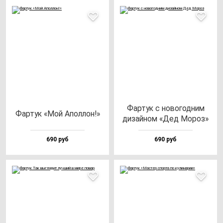
Фар­тук с но­во­год­ним
Фар­тук «Мой Апол­лон!»
ди­зай­ном «Дед Мороз»
690 руб
690 руб