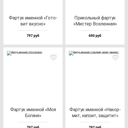
Фар­тук имен­ной «Гото­
При­коль­ный фар­тук
вит вкус­но»
«Мис­тер Все­лен­ная»
797 руб
690 руб
Фар­тук имен­ной «Моя
Фар­тук имен­ной «Накор­
Боги­ня»
мит, на­по­ит, за­щи­тит»
797 руб
797 руб