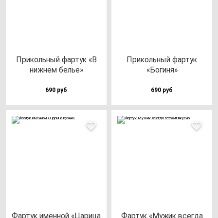
При­коль­ный фар­тук «В
При­коль­ный фар­тук
ниж­нем белье»
«Боги­ня»
690 руб
690 руб
Фар­тук имен­ной «Цари­ца
Фар­тук «Мужик всег­да