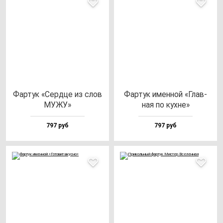
Фар­тук «Сер­дце из слов
Фар­тук имен­ной «Глав­
МУЖУ»
ная по кух­не»
797 руб
797 руб