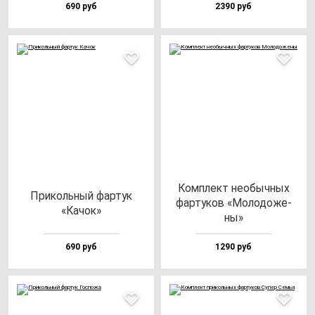
690 руб
2390 руб
Ком­плект не­обыч­ных
При­коль­ный фар­тук
фар­ту­ков «Моло­до­же­
«Качок»
ны»
690 руб
1290 руб