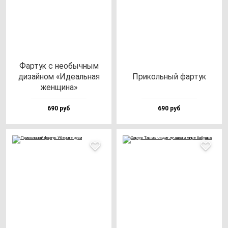
Фар­тук с не­обыч­ным
ди­зай­ном «Иде­аль­ная
При­коль­ный фар­тук
жен­щи­на»
690 руб
690 руб