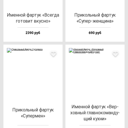
Имен­ной фар­тук «Всег­да
При­коль­ный фар­тук
го­то­вит вкус­но»
«Супер-жен­щи­на»
2390 руб
690 руб
Имен­ной фар­тук «Вер­
При­коль­ный фар­тук
хов­ный глав­но­ко­ман­ду­
«Супер­мен»
щий кух­ни»