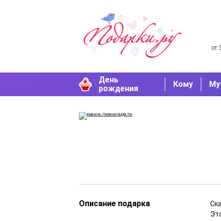
от 
День
Кому
Му
рождения
Описание подарка
Ск
Эт