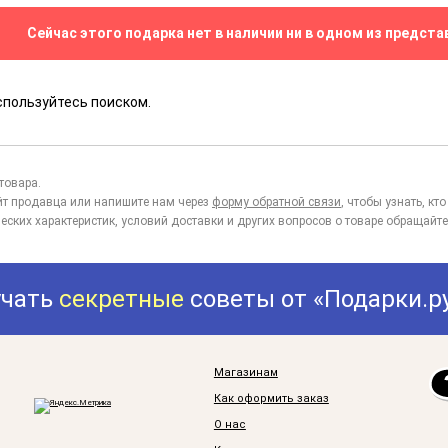
Сейчас этого подарка нет в наличии ни в одном из предста
спользуйтесь поиском.
товара.
йт продавца или напишите нам через
форму обратной связи
, чтобы узнать, к
еских характеристик, условий доставки и других вопросов о товаре обращайте
учать
секретные
советы от «Подарки.р
Магазинам
Как оформить заказ
О нас