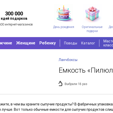
300 000
идей подарков
300 интернет-магазинов
День рождения
Оригинальные
Де
подарки
Маст
жчине
Женщине
Ребенку
Поводы
Каталог
клас
Ланчбоксы
Емкость «Пилюля
Выбрали 18 раз
ажите, в чем вы храните сыпучие продукты? В фабричных упаковка
о лучше. Вот только обычные емкости для сыпучих продуктов сли