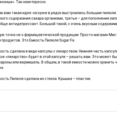
хонные». Так неинтересно.
ак вам такая идея: на кухне в рядок выстроились большие пилюли.
зкого содержания сахара организме, третья – для пополнения зап
обще антидепрессант. Большой такой, с очень вкусным содержимы
, уж точно не о фармацевтической продукции. Просто магазин Ми
 продуктов. Это Емкость Пилюля Sugar Fix.
ость сделана в виде капсулы с лекарством. Нижняя часть капсулы
ое «лекарство» будет в этой капсуле – решать вам. Это может быт
ароны или вермишель. В общем, в такой емкости можно хранить чт
же.
кость Пилюля сделана из стекла. Крышка – пластик.