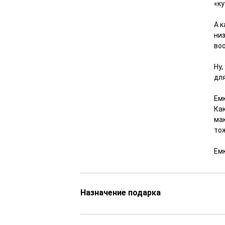
«ку
А к
ни
во
Ну
для
Емк
Как
мак
то
Ем
Назначение подарка