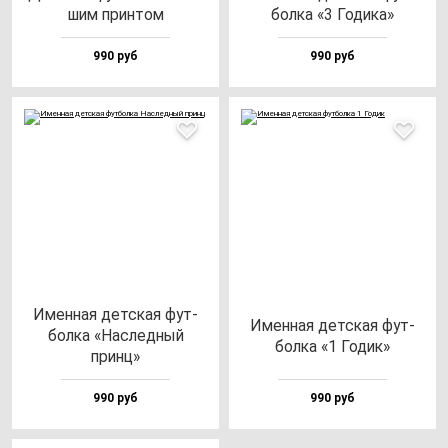
шим прин­том
бол­ка «3 Годи­ка»
990 руб
990 руб
Имен­ная дет­ская фут­
Имен­ная дет­ская фут­
бол­ка «Нас­лед­ный
бол­ка «1 Годик»
принц»
990 руб
990 руб