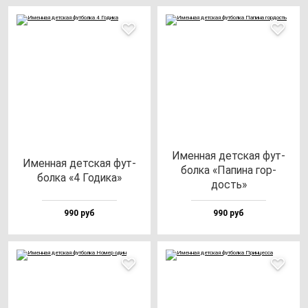
Имен­ная дет­ская фут­
Имен­ная дет­ская фут­
бол­ка «Папи­на гор­
бол­ка «4 Годи­ка»
дость»
990 руб
990 руб