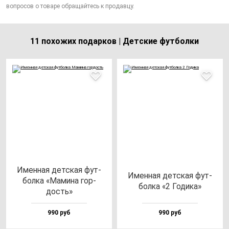
вопросов о товаре обращайтесь к продавцу.
11 похожих подарков | Детские футболки
Имен­ная дет­ская фут­
Имен­ная дет­ская фут­
бол­ка «Мами­на гор­
бол­ка «2 Годи­ка»
дость»
990 руб
990 руб