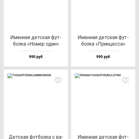
Имен­ная дет­ская фут­
Имен­ная дет­ская фут­
бол­ка «Номер один»
бол­ка «Прин­цес­са»
990 руб
990 руб
Дет­ская фут­бол­ка с ва­
Имен­ная дет­ская фут­