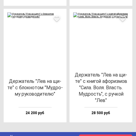
Дер­жа­тель "Лев на щи­
Дер­жа­тель "Лев на щи­
те" с кни­гой афо­риз­мов
те" с блок­но­том "Муд­ро­
"Сила. Воля. Власть.
му ру­ко­во­ди­те­лю"
Муд­рость", с руч­кой
"Лев"
24 200 руб
28 500 руб