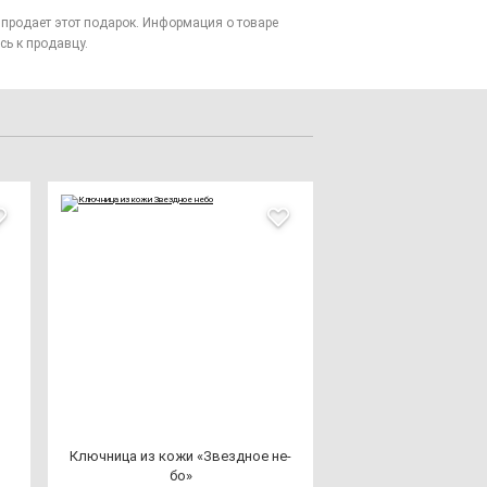
то продает этот подарок. Информация о товаре
сь к продавцу.
Ключ­ни­ца из ко­жи «Звез­дное не­
бо»