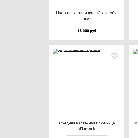
Нас­тен­ная ключ­ни­ца «Рог изо­би­
лия»
18 600 руб
Сред­няя нас­тен­ная ключ­ни­ца
М
«Павел I»