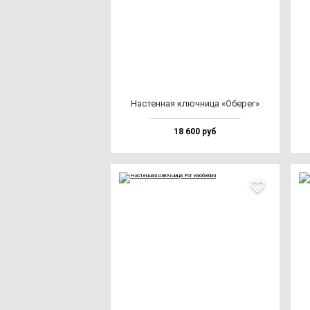
Нас­тен­ная ключ­ни­ца «Обе­рег»
18 600 руб