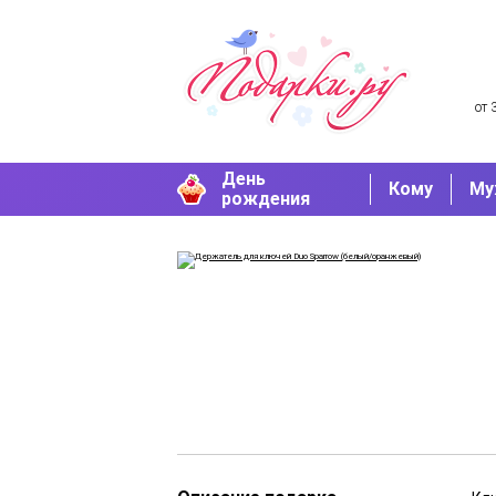
от 
День
Кому
Му
рождения