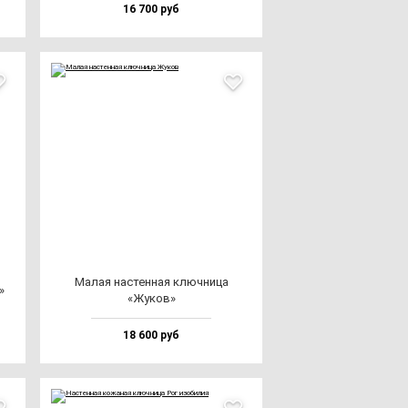
16 700 руб
Малая нас­тен­ная ключ­ни­ца
»
«Жуков»
18 600 руб