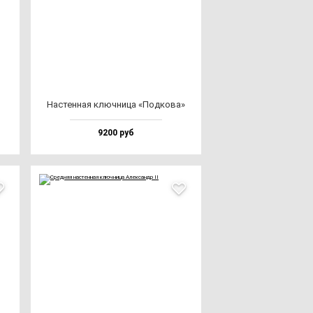
Нас­тен­ная ключ­ни­ца «Под­ко­ва»
9200 руб