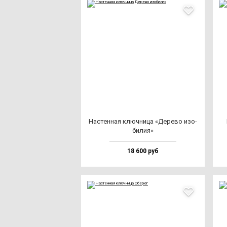
Нас­тен­ная ключ­ни­ца «Дере­во изо­
би­лия»
18 600 руб