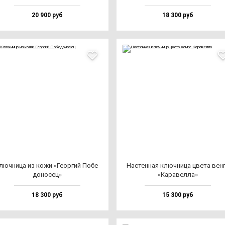
20 900 руб
18 300 руб
люч­ни­ца из ко­жи «Геор­гий Побе­
Нас­тен­ная ключ­ни­ца цве­та вен­
до­но­сец»
«Кара­вел­ла»
18 300 руб
15 300 руб