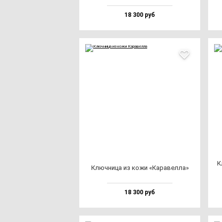
18 300 руб
К
Ключ­ни­ца из ко­жи «Кара­вел­ла»
18 300 руб