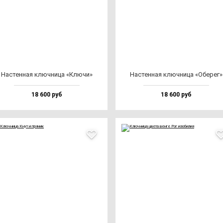
Нас­тен­ная ключ­ни­ца «Клю­чи»
Нас­тен­ная ключ­ни­ца «Обе­рег»
18 600 руб
18 600 руб