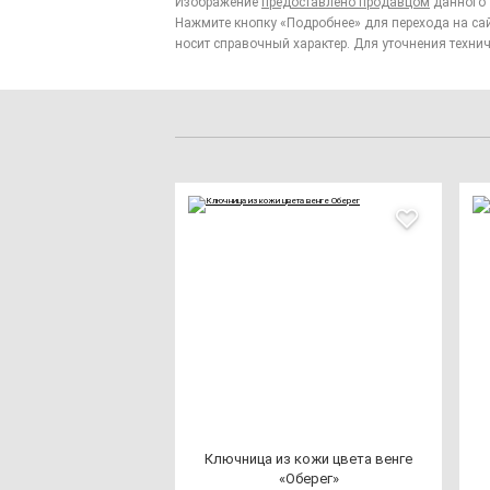
Изображение
предоставлено продавцом
данного 
Нажмите кнопку «Подробнее» для перехода на са
носит справочный характер. Для уточнения технич
Ключ­ни­ца из ко­жи цве­та вен­ге
«Обе­рег»