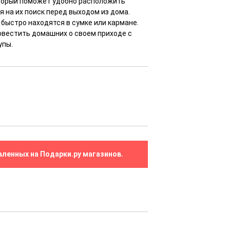
оторый поможет удобно расположить
я на их поиск перед выходом из дома.
быстро находятся в сумке или кармане.
овестить домашних о своем приходе с
упы.
вленных на Подарки.ру магазинов.