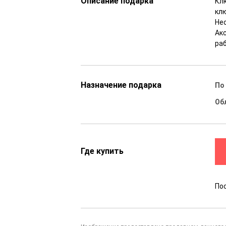
Описание подарка
Кл
клю
Не
Ак
ра
Назначение подарка
По
Об
Где купить
По