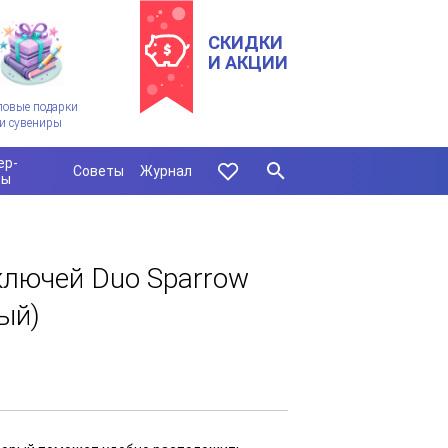
СКИДКИ
И АКЦИИ
ловые подарки
и сувениры
ер-
Советы
Журнал
сы
ключей Duo Sparrow
ый)