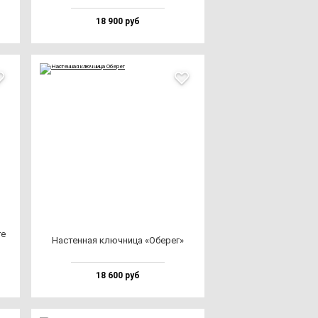
18 900 руб
ге
Нас­тен­ная ключ­ни­ца «Обе­рег»
18 600 руб