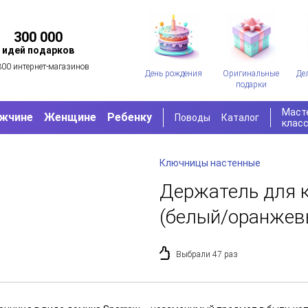
300 000
идей подарков
300 интернет-магазинов
День рождения
Оригинальные
Де
подарки
Маст
жчине
Женщине
Ребенку
Поводы
Каталог
клас
Ключницы настенные
Держатель для 
(белый/оранжев
Выбрали 47 раз