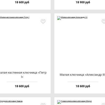
18 600 руб
18 900 руб
алая нас­тен­ная ключ­ни­ца «Петр
Малая ключ­ни­ца «Алек­сандр III
I»
18 600 руб
18 600 руб