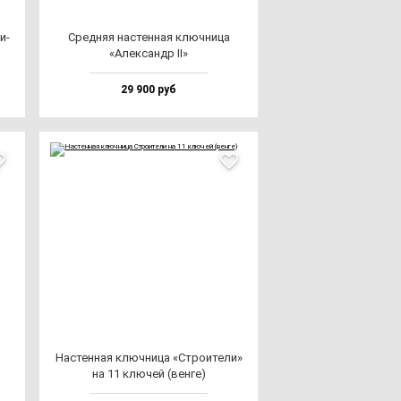
и­
Сред­няя нас­тен­ная ключ­ни­ца
«Алек­сандр II»
29 900 руб
Нас­тен­ная ключ­ни­ца «Стро­ите­ли»
на 11 клю­чей (вен­ге)