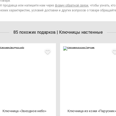
товара.
йт продавца или напишите нам через
форму обратной связи
, чтобы узнать, к
еских характеристик, условий доставки и других вопросов о товаре обращайте
85 похожих подарков | Ключницы настенные
Ключ­ни­ца «Звез­дное не­бо»
Ключ­ни­ца из ко­жи «Парус­ник»