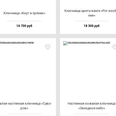
Ключ­ни­ца цве­та вен­ге «Рог изо­б
Ключ­ни­ца «Кнут и пря­ник»
лия»
16 700 руб
18 300 руб
алая нас­тен­ная ключ­ни­ца «Суво­
Нас­тен­ная ко­жа­ная ключ­ни­ца
ров»
«Звез­дное не­бо»