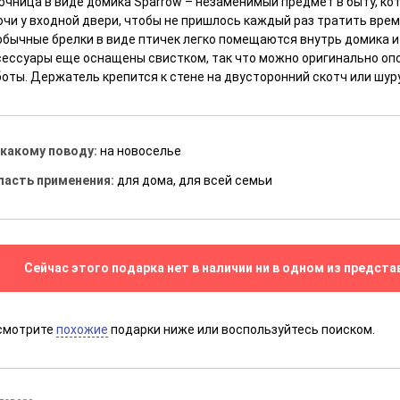
ючница в виде домика Sparrow – незаменимый предмет в быту, к
чи у входной двери, чтобы не пришлось каждый раз тратить врем
обычные брелки в виде птичек легко помещаются внутрь домика и 
сессуары еще оснащены свистком, так что можно оригинально оп
боты. Держатель крепится к стене на двусторонний скотч или шур
 какому поводу:
на новоселье
ласть применения:
для дома, для всей семьи
Сейчас этого подарка нет в наличии ни в одном из предста
смотрите
похожие
подарки ниже или воспользуйтесь поиском.