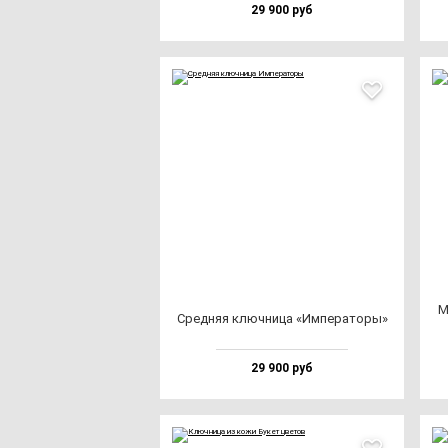
29 900 руб
М
Сред­няя ключ­ни­ца «Импе­ра­то­ры»
29 900 руб