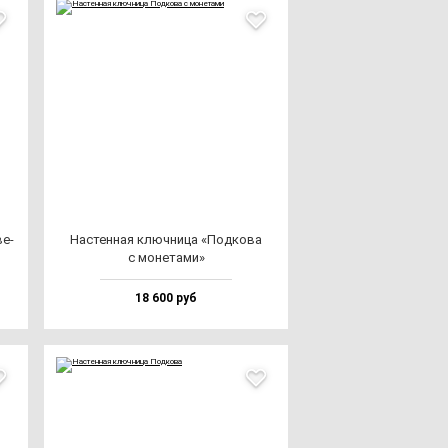
ве­
Нас­тен­ная ключ­ни­ца «Под­ко­ва
с мо­не­та­ми»
18 600 руб