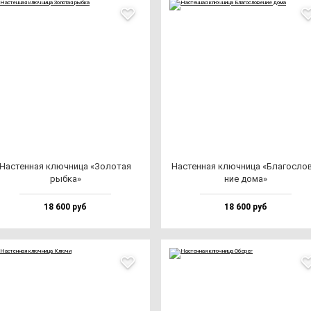
Нас­тен­ная ключ­ни­ца «Золо­тая
Нас­тен­ная ключ­ни­ца «Бла­гос­ло­
рыб­ка»
ние до­ма»
18 600 руб
18 600 руб