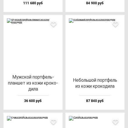
111 680 руб
84 900 руб
Муж­ской пор­тфель-
Неболь­шой пор­тфель
план­шет из ко­жи кро­ко­
из ко­жи кро­ко­ди­ла
ди­ла
36 600 руб
87 840 руб