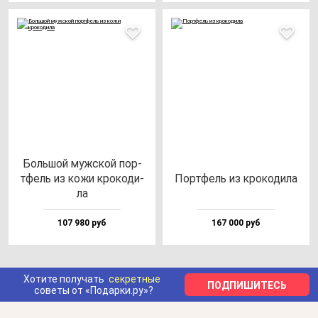
Боль­шой муж­ской пор­
тфель из ко­жи кро­ко­ди­
Пор­тфель из кро­ко­ди­ла
ла
107 980 руб
167 000 руб
Хотите получать
секретные
ПОДПИШИТЕСЬ
советы от «Подарки.ру»?