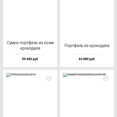
Сум­ка-пор­тфель из ко­жи
Пор­тфель из кро­ко­ди­ла
кро­ко­ди­ла
99 480 руб
63 880 руб