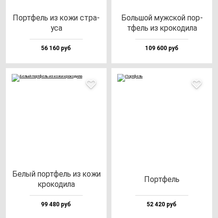
Пор­тфель из ко­жи стра­
Боль­шой муж­ской пор­
уса
тфель из кро­ко­ди­ла
56 160 руб
109 600 руб
Белый пор­тфель из ко­жи
Пор­тфель
кро­ко­ди­ла
99 480 руб
52 420 руб