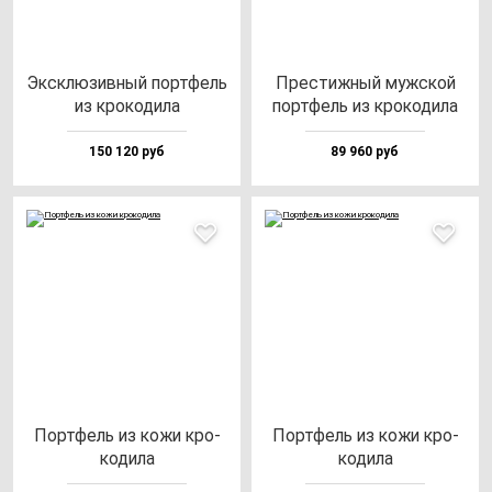
Эксклю­зив­ный пор­тфель
Прес­тиж­ный муж­ской
из кро­ко­ди­ла
пор­тфель из кро­ко­ди­ла
150 120 руб
89 960 руб
Пор­тфель из ко­жи кро­
Пор­тфель из ко­жи кро­
ко­ди­ла
ко­ди­ла