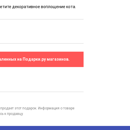
ретите декоративное воплощение кота.
вленных на Подарки.ру магазинов.
то продает этот подарок. Информация о товаре
сь к продавцу.