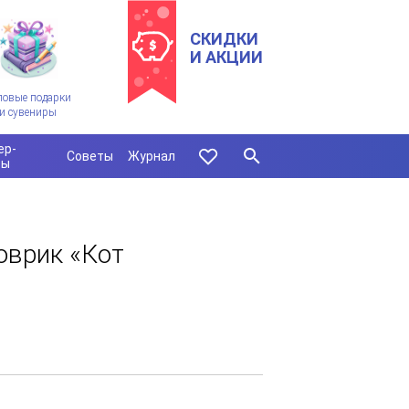
СКИДКИ
И АКЦИИ
ловые подарки
и сувениры
ер-
Советы
Журнал
сы
оврик «Кот