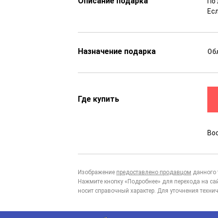
Описание подарка
По 
Ес
Назначение подарка
Об
Где купить
Во
Изображение
предоставлено продавцом
данного 
Нажмите кнопку «Подробнее» для перехода на са
носит справочный характер. Для уточнения технич