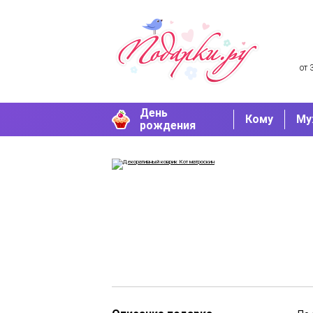
от 
День
Кому
Му
рождения