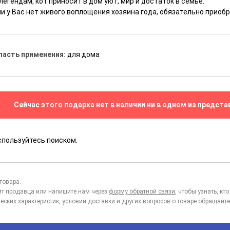
легендам, кот приносит в дом уют, мир и достаток в семье.
ли у Вас нет живого воплощения хозяина года, обязательно приоб
ласть применения:
для дома
Сейчас этого подарка нет в наличии ни в одном из предста
спользуйтесь поиском.
товара.
йт продавца или напишите нам через
форму обратной связи
, чтобы узнать, к
еских характеристик, условий доставки и других вопросов о товаре обращайте