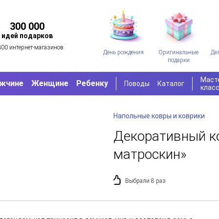
300 000
идей подарков
300 интернет-магазинов
День рождения
Оригинальные
Де
подарки
Маст
жчине
Женщине
Ребенку
Поводы
Каталог
клас
Напольные ковры и коврики
Декоративный к
матроскин»
Выбрали 8 раз