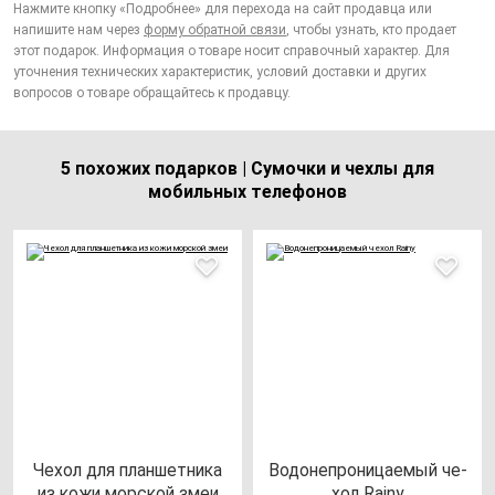
Нажмите кнопку «Подробнее» для перехода на сайт продавца или
напишите нам через
форму обратной связи
, чтобы узнать, кто продает
этот подарок. Информация о товаре носит справочный характер. Для
уточнения технических характеристик, условий доставки и других
вопросов о товаре обращайтесь к продавцу.
5 похожих подарков | Сумочки и чехлы для
мобильных телефонов
Чехол для план­шет­ни­ка
Водо­неп­ро­ни­ца­емый че­
из ко­жи мор­ской змеи
хол Rainy