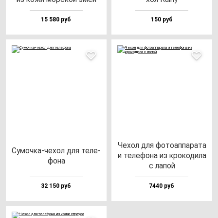
15 580 руб
150 руб
Чехол для фо­то­ап­па­ра­та
Сумоч­ка-че­хол для те­ле­
и те­ле­фо­на из кро­ко­ди­ла
фо­на
с ла­пой
32 150 руб
7440 руб