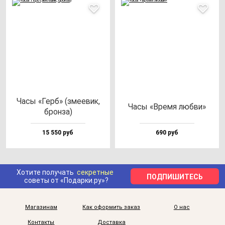
Часы «Герб» (зме­евик,
Часы «Вре­мя люб­ви»
брон­за)
15 550 руб
690 руб
Хотите получать
секретные
ПОДПИШИТЕСЬ
советы от «Подарки.ру»?
Магазинам
Как оформить заказ
О нас
Контакты
Доставка