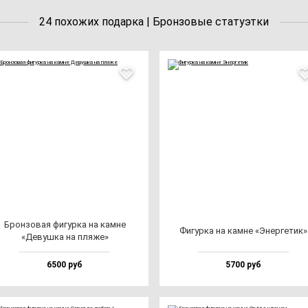
24 похожих подарка | Бронзовые статуэтки
Брон­зо­вая фи­гур­ка на кам­не
Фигур­ка на кам­не «Энер­ге­тик»
«Девуш­ка на пля­же»
6500 руб
5700 руб