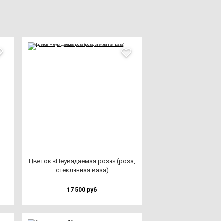
Цве­ток «Неувя­да­емая ро­за» (ро­за,
стек­лян­ная ва­за)
17 500 руб