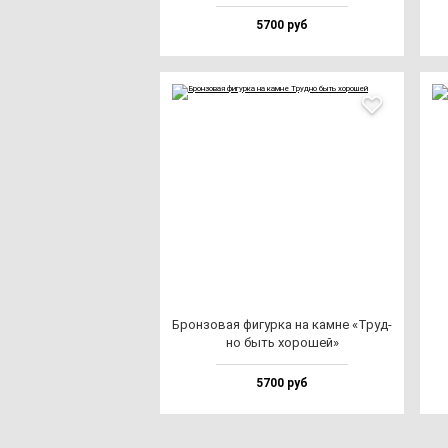
5700 руб
Брон­зо­вая фи­гур­ка на кам­не «Труд­
но быть хо­ро­шей»
5700 руб