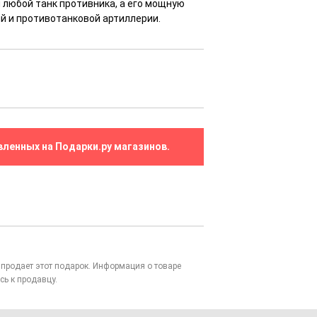
 любой танк противника, а его мощную
й и противотанковой артиллерии.
вленных на Подарки.ру магазинов.
то продает этот подарок. Информация о товаре
сь к продавцу.