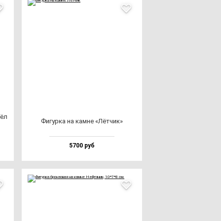
рёл
Фигур­ка на кам­не «Лёт­чик»
5700 руб