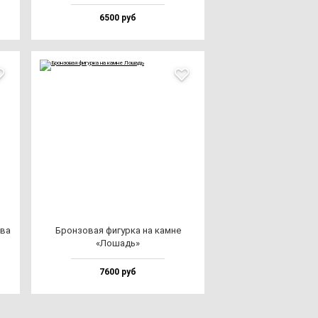
6500 руб
ова
Брон­зо­вая фи­гур­ка на кам­не
«Лошадь»
7600 руб