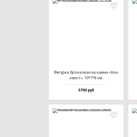
Фигур­ка брон­зо­вая на кам­не «Хок­
ке­ист», 10*7*8 см.
5700 руб