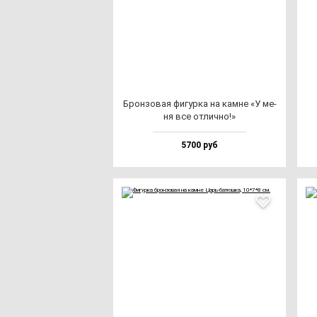
Брон­зо­вая фи­гур­ка на кам­не «У ме­
ня все от­лич­но!»
5700 руб