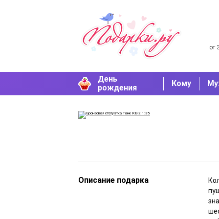
от 
День
Кому
Му
рождения
Описание подарка
Ко
пу
зн
ше