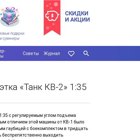
СКИДКИ
И АКЦИИ
ловые подарки
и сувениры
ер-
Советы
Журнал
сы
этка «Танк КВ-2» 1:35
1:35 с регулируемым углом подъема
ым отличием этой машины от КВ-1 было
мм гаубицей с боекомплектом в тридцать
сь беспрепятственно выходить