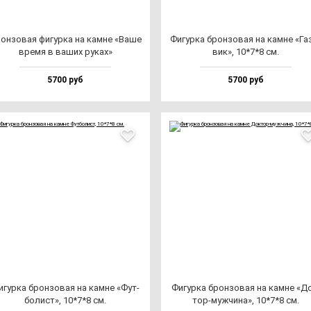
он­зо­вая фи­гур­ка на кам­не «Ваше
Фигур­ка брон­зо­вая на кам­не «Га
вре­мя в ва­ших ру­ках»
вик», 10*7*8 см.
5700 руб
5700 руб
гур­ка брон­зо­вая на кам­не «Фут­
Фигур­ка брон­зо­вая на кам­не «Д
бо­лист», 10*7*8 см.
тор-муж­чи­на», 10*7*8 см.