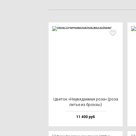
Цве­ток «Неувя­да­емая ро­за» (ро­за
литье из брон­зы)
11 400 руб