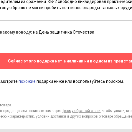
бедителем из сражений. КВ-2 свободно ликвидировал практически
уговую броню не могли пробить почти все снаряды танковых оруди
 какому поводу:
на День защитника Отечества
Сейчас этого подарка нет в наличии ни в одном из предста
смотрите
похожие
подарки ниже или воспользуйтесь поиском.
товара.
йт продавца или напишите нам через
форму обратной связи
, чтобы узнать, к
еских характеристик, условий доставки и других вопросов о товаре обращайте