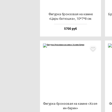
Фигур­ка брон­зо­вая на кам­не
Бр
«Царь-ба­тюш­ка», 10*7*8 см.
5700 руб
Фигур­ка брон­зо­вая на кам­не «Хозя­
Фи
ин-ба­рин»