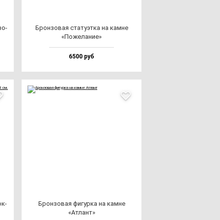
зо­
Брон­зо­вая ста­ту­эт­ка на кам­не
«Поже­ла­ние»
6500 руб
ок­
Брон­зо­вая фи­гур­ка на кам­не
«Атлант»