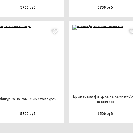
5700 руб
5700 руб
Брон­зо­вая фи­гур­ка на кам­не «С
Фигур­ка на кам­не «Метал­лург»
на кни­гах»
5700 руб
6500 руб