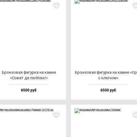
Брон­зо­вая фи­гур­ка на кам­не
Брон­зо­вая фи­гур­ка на кам­не «О
«Совет да лю­бовь!»
с клю­чом»
6500 руб
6500 руб