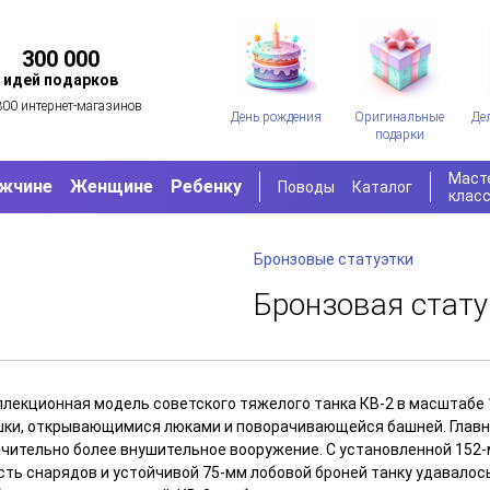
300 000
идей подарков
300 интернет-магазинов
День рождения
Оригинальные
Де
подарки
Маст
жчине
Женщине
Ребенку
Поводы
Каталог
клас
Бронзовые статуэтки
Бронзовая стату
ллекционная модель советского тяжелого танка КВ-2 в масштабе 
шки, открывающимися люками и поворачивающейся башней. Главн
ачительно более внушительное вооружение. С установленной 152-
сть снарядов и устойчивой 75-мм лобовой броней танку удавало