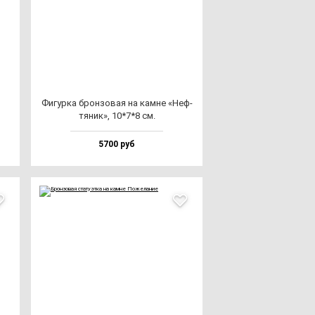
Фигур­ка брон­зо­вая на кам­не «Неф­
тя­ник», 10*7*8 см.
5700 руб