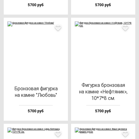
5700 руб
5700 руб
Фигур­ка брон­зо­вая
Брон­зо­вая фи­гур­ка
на кам­не «Неф­тя­ник»,
на кам­не "Любовь"
10*7*8 см.
5700 руб
5700 руб