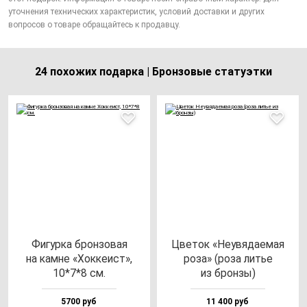
уточнения технических характеристик, условий доставки и других
вопросов о товаре обращайтесь к продавцу.
24 похожих подарка | Бронзовые статуэтки
Фигур­ка брон­зо­вая
Цве­ток «Неувя­да­емая
на кам­не «Хок­ке­ист»,
ро­за» (ро­за литье
10*7*8 см.
из брон­зы)
5700 руб
11 400 руб