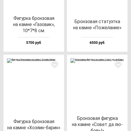
Фигур­ка брон­зо­вая
Брон­зо­вая ста­ту­эт­ка
на кам­не «Газо­вик»,
на кам­не «Поже­ла­ние»
10*7*8 см.
5700 руб
6500 руб
Брон­зо­вая фи­гур­ка
Фигур­ка брон­зо­вая
на кам­не «Совет да лю­
на кам­не «Хозя­ин-ба­рин»
бовь!»