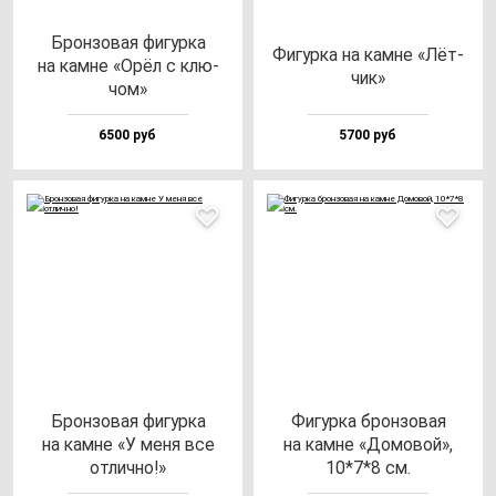
Брон­зо­вая фи­гур­ка
Фигур­ка на кам­не «Лёт­
на кам­не «Орёл с клю­
чик»
чом»
6500 руб
5700 руб
Брон­зо­вая фи­гур­ка
Фигур­ка брон­зо­вая
на кам­не «У ме­ня все
на кам­не «Домо­вой»,
от­лич­но!»
10*7*8 см.