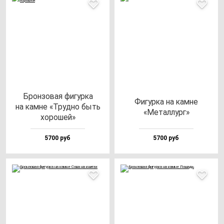
Брон­зо­вая фи­гур­ка
Фигур­ка на кам­не
на кам­не «Труд­но быть
«Метал­лург»
хо­ро­шей»
5700 руб
5700 руб