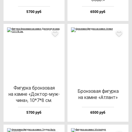
5700 руб
6500 руб
Фигур­ка брон­зо­вая
Брон­зо­вая фи­гур­ка
на кам­не «Док­тор-муж­
на кам­не «Атлант»
чи­на», 10*7*8 см.
5700 руб
6500 руб