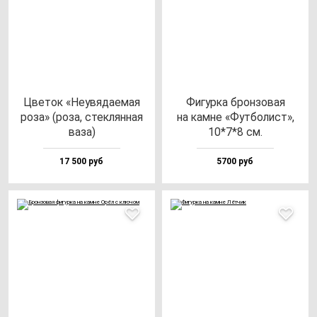
Цве­ток «Неувя­да­емая
Фигур­ка брон­зо­вая
ро­за» (ро­за, стек­лян­ная
на кам­не «Фут­бо­лист»,
ва­за)
10*7*8 см.
17 500 руб
5700 руб