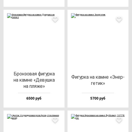
Брон­зо­вая фи­гур­ка
Фигур­ка на кам­не «Энер­
на кам­не «Девуш­ка
ге­тик»
на пля­же»
6500 руб
5700 руб