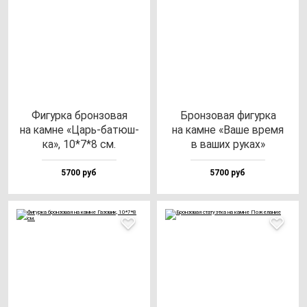
Фигур­ка брон­зо­вая
Брон­зо­вая фи­гур­ка
на кам­не «Царь-ба­тюш­
на кам­не «Ваше вре­мя
ка», 10*7*8 см.
в ва­ших ру­ках»
5700 руб
5700 руб