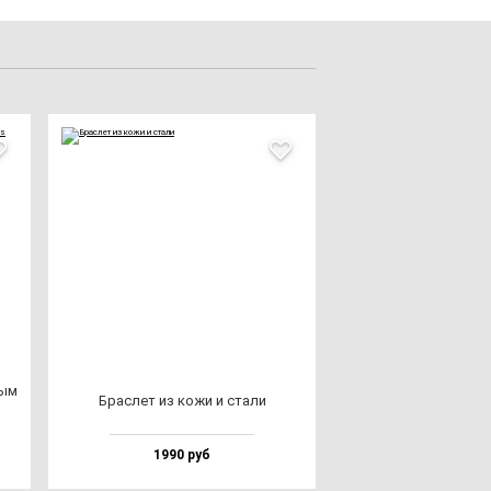
вым
Брас­лет из ко­жи и ста­ли
1990 руб