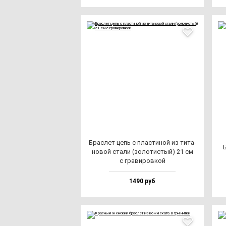
Брас­лет цепь с плас­ти­ной из ти­та­
Б
но­вой ста­ли (зо­ло­тис­тый) 21 см
с гра­ви­ров­кой
1490 руб