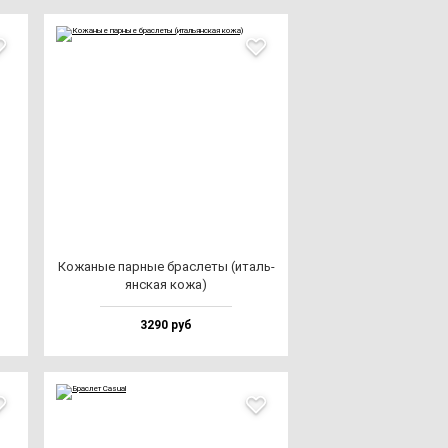
Кожа­ные пар­ные брас­ле­ты (италь­
ян­ская ко­жа)
3290 руб