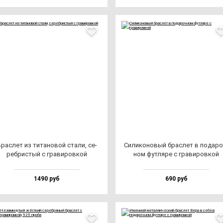
рас­лет из ти­та­но­вой ста­ли, се­
Сили­ко­но­вый брас­лет в по­да­ро
реб­рис­тый с гра­ви­ров­кой
ном фут­ля­ре с гра­ви­ров­кой
1490 руб
690 руб