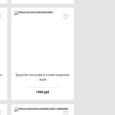
ч­
Брас­лет из ко­жи и ста­ли ко­рич­не­
вый
1990 руб