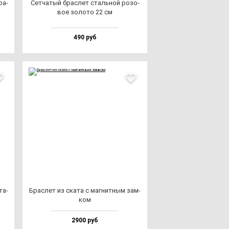
ра­
Сет­ча­тый брас­лет сталь­ной ро­зо­
вое зо­ло­то 22 см
490 руб
та­
Брас­лет из ска­та c маг­нит­ным зам­
ком
2900 руб