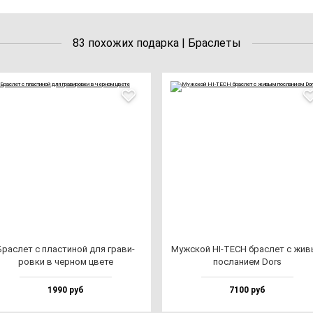
83 похожих подарка | Браслеты
Брас­лет с плас­ти­ной для гра­ви­
Муж­ской HI-TECH брас­лет с жи­
ров­ки в чер­ном цве­те
пос­ла­ни­ем Dors
1990 руб
7100 руб