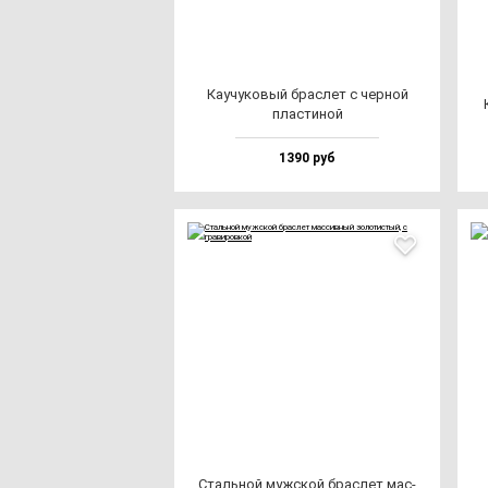
Каучу­ко­вый брас­лет с чер­ной
плас­ти­ной
1390 руб
Сталь­ной муж­ской брас­лет мас­