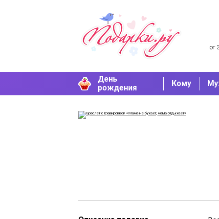
от 
День
Кому
Му
рождения