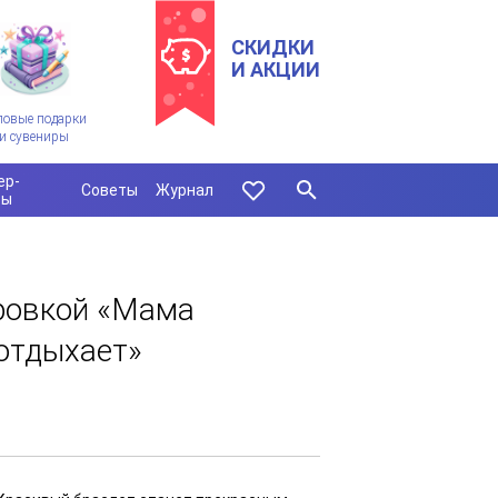
СКИДКИ
И АКЦИИ
ловые подарки
и сувениры
ер-
Советы
Журнал
сы
ировкой «Мама
 отдыхает»