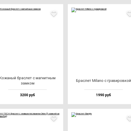
Кожа­ный брас­лет с маг­нит­ным
Брас­лет Mila­no с гра­ви­ров­кой
зам­ком
3200 руб
1990 руб