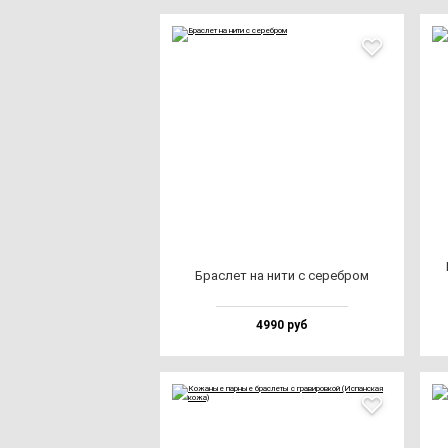
Брас­лет на ни­ти с се­реб­ром
4990 руб