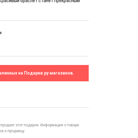
 Красивый браслет станет прекрасным
м
вленных на Подарки.ру магазинов.
то продает этот подарок. Информация о товаре
сь к продавцу.