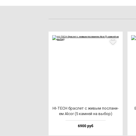
HI-TECH брас­лет с жи­вым пос­ла­ни­
ем Alcor (5 кам­ней на вы­бор)
6900 руб