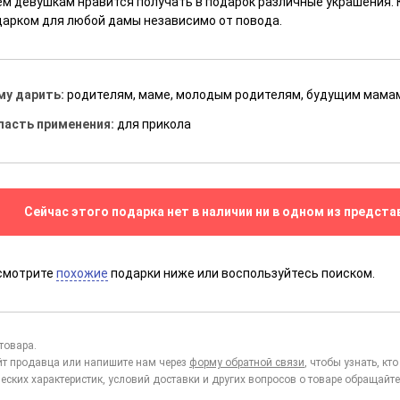
ем девушкам нравится получать в подарок различные украшения.
дарком для любой дамы независимо от повода.
му дарить:
родителям, маме, молодым родителям, будущим мама
ласть применения:
для прикола
Сейчас этого подарка нет в наличии ни в одном из предста
смотрите
похожие
подарки ниже или воспользуйтесь поиском.
товара.
йт продавца или напишите нам через
форму обратной связи
, чтобы узнать, к
еских характеристик, условий доставки и других вопросов о товаре обращайте