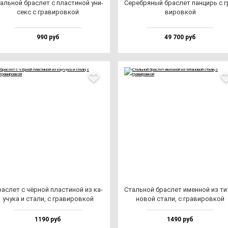
аль­ной брас­лет с плас­ти­ной уни­
Cереб­ря­ный брас­лет пан­цирь с г
секс с гра­ви­ров­кой
ви­ров­кой
990 руб
49 700 руб
ас­лет с чёр­ной плас­ти­ной из ка­
Сталь­ной брас­лет имен­ной из ти­
учу­ка и ста­ли, с гра­ви­ров­кой
но­вой ста­ли, с гра­ви­ров­кой
1190 руб
1490 руб