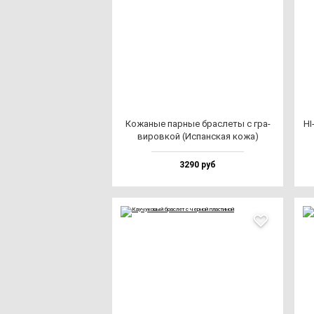
Кожа­ные пар­ные брас­ле­ты с гра­
HI
ви­ров­кой (Испан­ская ко­жа)
3290 руб