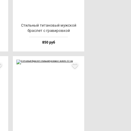
Стиль­ный ти­та­но­вый муж­ской
брас­лет с гра­ви­ров­кой
850 руб