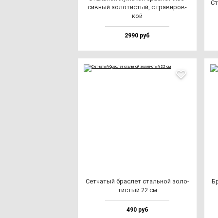
Ст
сив­ный зо­ло­тис­тый, с гра­ви­ров­
кой
2990 руб
Сет­ча­тый брас­лет сталь­ной зо­ло­
Бр
тис­тый 22 см
490 руб