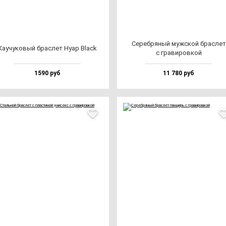
Сереб­ря­ный муж­ской брас­лет
Каучу­ко­вый брас­лет Нуар Black
с гра­ви­ров­кой
1590 руб
11 780 руб