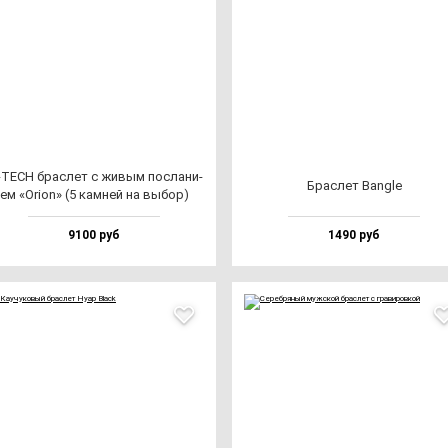
-TECH брас­лет с жи­вым пос­ла­ни­
Брас­лет Ban­gle
ем «Ori­on» (5 кам­ней на вы­бор)
9100 руб
1490 руб