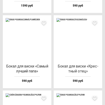
1590 руб
590 руб
Бокал для вис­ки «Самый
Бокал для вис­ки «Крес­
луч­ший па­па»
тный отец»
590 руб
590 руб