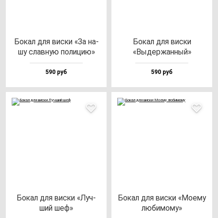
Бокал для вис­ки «За на­
Бокал для вис­ки
шу слав­ную по­ли­цию»
«Выдер­жан­ный»
590 руб
590 руб
Бокал для вис­ки «Луч­
Бокал для вис­ки «Моему
ший шеф»
лю­би­мо­му»