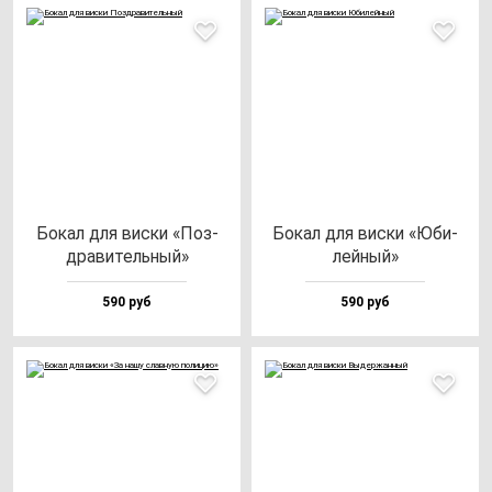
Бокал для вис­ки «Поз­
Бокал для вис­ки «Юби­
дра­ви­тель­ный»
лей­ный»
590 руб
590 руб