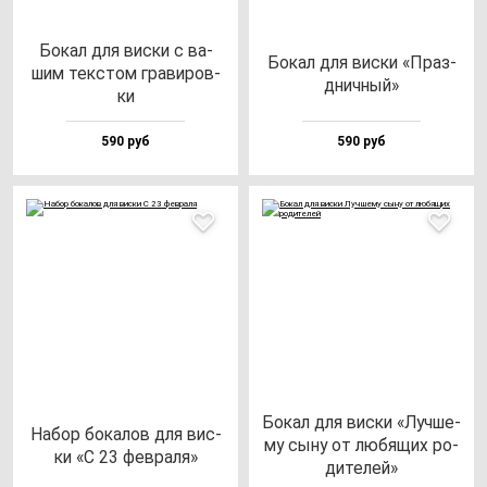
Бокал для вис­ки с ва­
Бокал для вис­ки «Праз­
шим тек­стом гра­ви­ров­
днич­ный»
ки
590 руб
590 руб
Бокал для вис­ки «Луч­ше­
Набор бо­ка­лов для вис­
му сы­ну от лю­бя­щих ро­
ки «С 23 фев­ра­ля»
ди­те­лей»