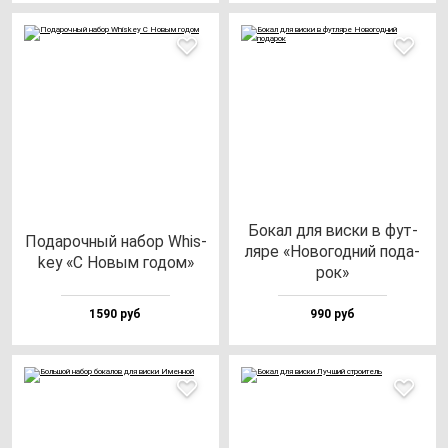
Бокал для вис­ки в фут­
Пода­роч­ный на­бор Whis­
ля­ре «Ново­год­ний по­да­
key «С Новым го­дом»
рок»
1590 руб
990 руб