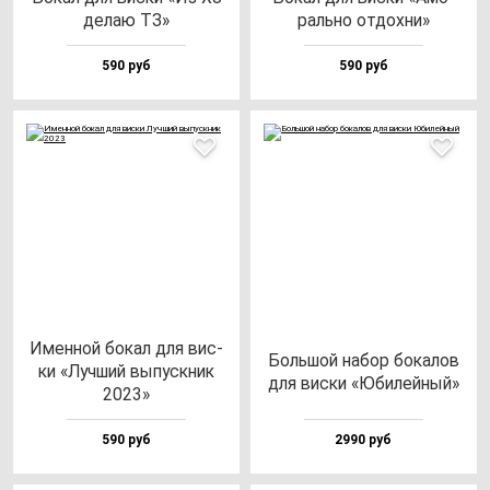
де­лаю ТЗ»
раль­но от­дох­ни»
590 руб
590 руб
Имен­ной бо­кал для вис­
Боль­шой на­бор бо­ка­лов
ки «Луч­ший вы­пус­кник
для вис­ки «Юби­лей­ный»
2023»
590 руб
2990 руб