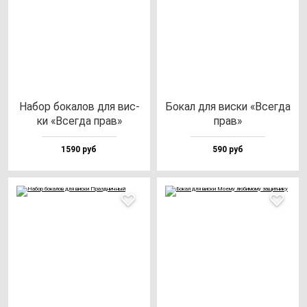
Набор бо­ка­лов для вис­
Бокал для вис­ки «Всег­да
ки «Всег­да прав»
прав»
1590 руб
590 руб