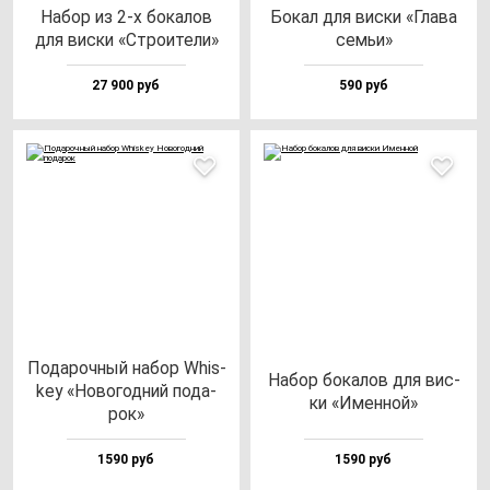
Набор из 2-х бо­ка­лов
Бокал для вис­ки «Гла­ва
для вис­ки «Стро­ите­ли»
cемьи»
27 900 руб
590 руб
Пода­роч­ный на­бор Whis­
Набор бо­ка­лов для вис­
key «Ново­год­ний по­да­
ки «Имен­ной»
рок»
1590 руб
1590 руб