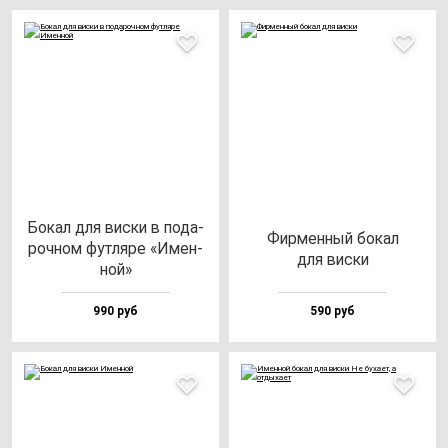
Бокал для вис­ки в по­да­
Фир­мен­ный бо­кал
роч­ном фут­ля­ре «Имен­
для вис­ки
ной»
990 руб
590 руб