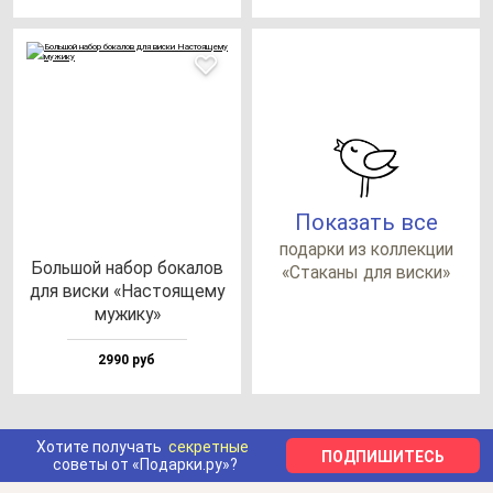
Показать все
по­дар­ки из кол­лек­ции
Боль­шой на­бор бо­ка­лов
«Ста­ка­ны для вис­ки»
для вис­ки «Нас­то­яще­му
му­жи­ку»
2990 руб
Хотите получать
секретные
ПОДПИШИТЕСЬ
советы от «Подарки.ру»?