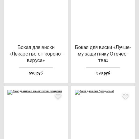
Бокал для вис­ки
Бокал для вис­ки «Луч­ше­
«Лекарс­тво от ко­ро­но­
му за­щит­ни­ку Оте­чес­
ви­ру­са»
тва»
590 руб
590 руб