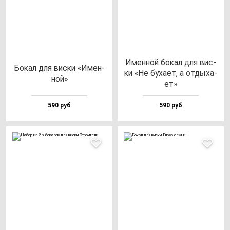
Имен­ной бо­кал для вис­
Бокал для вис­ки «Имен­
ки «Не бу­ха­ет, а от­ды­ха­
ной»
ет»
590 руб
590 руб