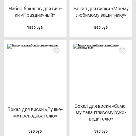
Набор бо­ка­лов для вис­
Бокал для вис­ки «Моему
ки «Праз­днич­ный»
лю­би­мо­му за­щит­ни­ку»
1590 руб
590 руб
Бокал для вис­ки «Само­
Бокал для вис­ки «Луч­ше­
му та­лан­тли­во­му ру­ко­
му пре­по­да­ва­те­лю»
во­ди­те­лю»
590 руб
590 руб