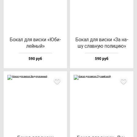
Бокал для вис­ки «Юби­
Бокал для вис­ки «За на­
лей­ный»
шу слав­ную по­ли­цию»
590 руб
590 руб