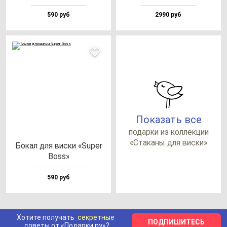
590 руб
2990 руб
Показать все
по­дар­ки из кол­лек­ции
«Ста­ка­ны для вис­ки»
Бокал для вис­ки «Super
Boss»
590 руб
Хотите получать
секретные
ПОДПИШИТЕСЬ
советы от «Подарки.ру»?