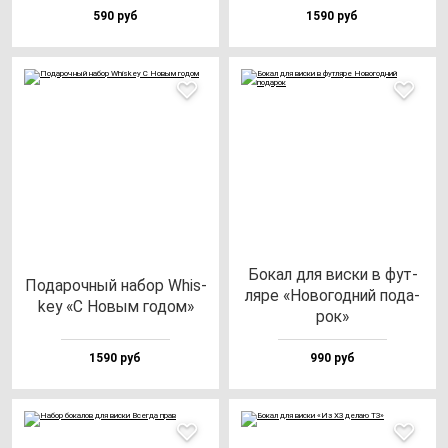
590 руб
1590 руб
Бокал для вис­ки в фут­
Пода­роч­ный на­бор Whis­
ля­ре «Ново­год­ний по­да­
key «С Новым го­дом»
рок»
1590 руб
990 руб