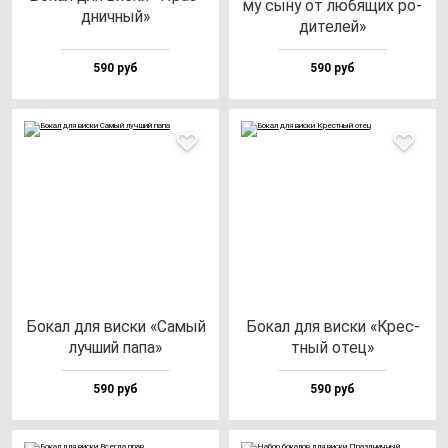
му сы­ну от лю­бя­щих ро­
днич­ный»
ди­те­лей»
590 руб
590 руб
Бокал для вис­ки «Самый
Бокал для вис­ки «Крес­
луч­ший па­па»
тный отец»
590 руб
590 руб