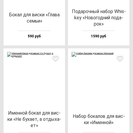
Пода­роч­ный на­бор Whis­
Бокал для вис­ки «Гла­ва
key «Ново­год­ний по­да­
cемьи»
рок»
590 руб
1590 руб
Имен­ной бо­кал для вис­
Набор бо­ка­лов для вис­
ки «Не бу­ха­ет, а от­ды­ха­
ки «Имен­ной»
ет»