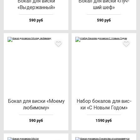
Бокал для вис­ки
Бокал для вис­ки «Луч­
«Выдер­жан­ный»
ший шеф»
590 руб
590 руб
Бокал для вис­ки «Моему
Набор бо­ка­лов для вис­
лю­би­мо­му»
ки «С Новым Годом»
590 руб
1590 руб