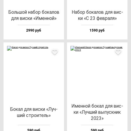
Боль­шой на­бор бо­ка­лов
Набор бо­ка­лов для вис­
для вис­ки «Имен­ной»
ки «С 23 фев­ра­ля»
2990 руб
1590 руб
Имен­ной бо­кал для вис­
Бокал для вис­ки «Луч­
ки «Луч­ший вы­пус­кник
ший стро­итель»
2023»
590 руб
590 руб