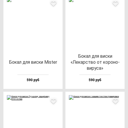
Бокал для вис­ки
Бокал для вис­ки Mis­ter
«Лекарс­тво от ко­ро­но­
ви­ру­са»
590 руб
590 руб