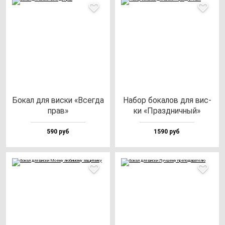
Бокал для вис­ки «Всег­да
Набор бо­ка­лов для вис­
прав»
ки «Праз­днич­ный»
590 руб
1590 руб