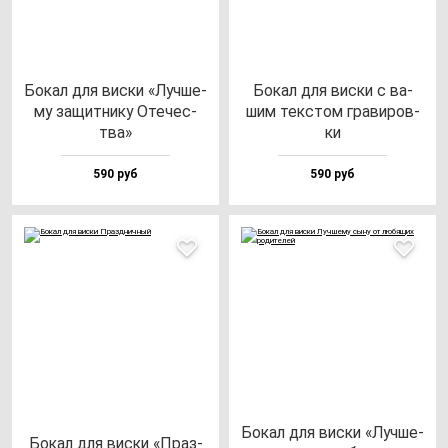
Бокал для вис­ки «Луч­ше­
Бокал для вис­ки с ва­
му за­щит­ни­ку Оте­чес­
шим тек­стом гра­ви­ров­
тва»
ки
590 руб
590 руб
Бокал для вис­ки «Луч­ше­
Бокал для вис­ки «Праз­