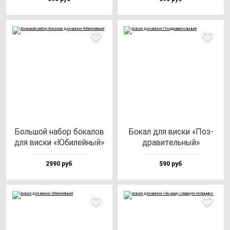
Боль­шой на­бор бо­ка­лов
Бокал для вис­ки «Поз­
для вис­ки «Юби­лей­ный»
дра­ви­тель­ный»
2990 руб
590 руб