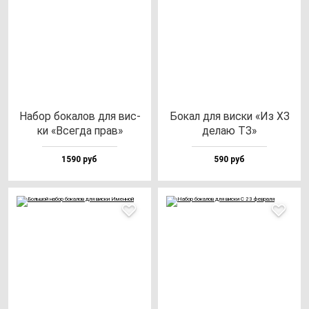
Набор бо­ка­лов для вис­
Бокал для вис­ки «Из ХЗ
ки «Всег­да прав»
де­лаю ТЗ»
1590 руб
590 руб