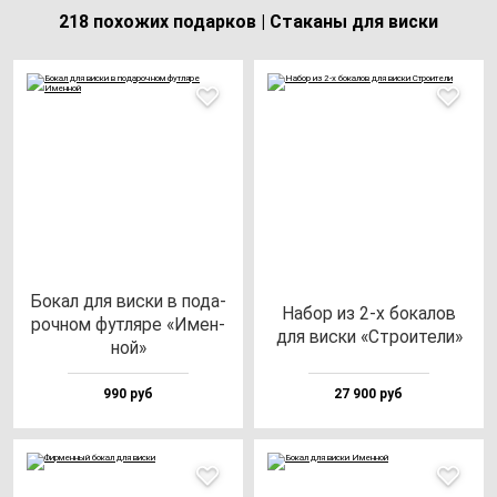
218 похожих подарков | Стаканы для виски
Бокал для вис­ки в по­да­
Набор из 2-х бо­ка­лов
роч­ном фут­ля­ре «Имен­
для вис­ки «Стро­ите­ли»
ной»
990 руб
27 900 руб