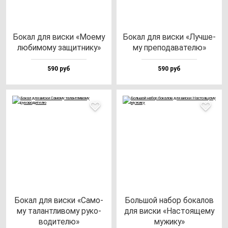
Бокал для вис­ки «Моему
Бокал для вис­ки «Луч­ше­
лю­би­мо­му за­щит­ни­ку»
му пре­по­да­ва­те­лю»
590 руб
590 руб
Бокал для вис­ки «Само­
Боль­шой на­бор бо­ка­лов
му та­лан­тли­во­му ру­ко­
для вис­ки «Нас­то­яще­му
во­ди­те­лю»
му­жи­ку»