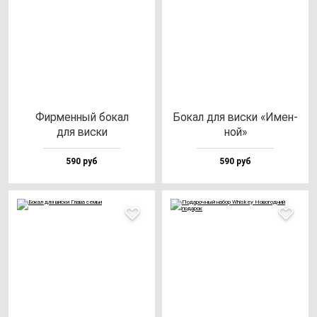
Фир­мен­ный бо­кал
Бокал для вис­ки «Имен­
для вис­ки
ной»
590 руб
590 руб