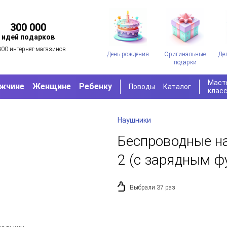
300 000
идей подарков
300 интернет-магазинов
День рождения
Оригинальные
Де
подарки
Маст
жчине
Женщине
Ребенку
Поводы
Каталог
клас
Наушники
Беспроводные на
2 (с зарядным ф
Выбрали 37 раз