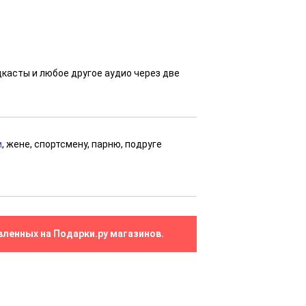
касты и любое другое аудио через две
м
, жене, спортсмену, парню, подруге
вленных на Подарки.ру магазинов.