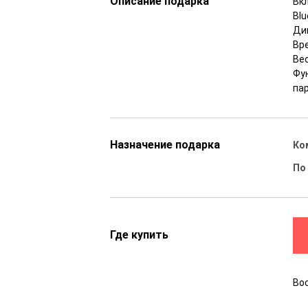
Описание подарка
Вк
Blu
Ди
Вре
Вес
Фу
пар
Назначение подарка
Ко
По
Где купить
Во