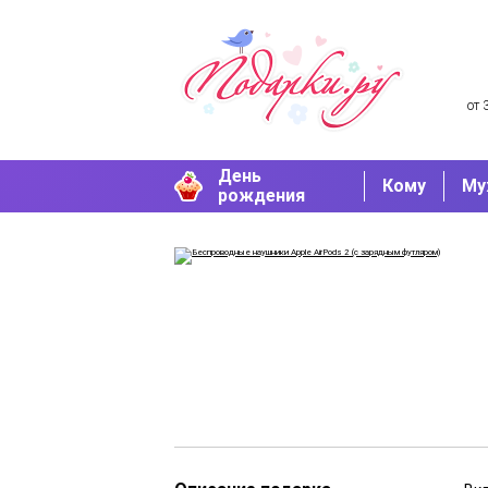
от 
День
Кому
Му
рождения