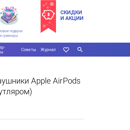
СКИДКИ
И АКЦИИ
ловые подарки
и сувениры
ер-
Советы
Журнал
сы
ушники Apple AirPods
утляром)