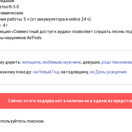
ладыши.
etooth 5.0.
намические.
мя работы: 5 ч (от аккумулятора в кейсе 24 ч).
: 4 г.
нкция «Совместный доступ к аудио» позволяет слушать песни, под
ы наушников AirPods.
му дарить:
женщине
,
любимым
,
мужчине
, девушке,
родственника
 какому поводу:
на Новый Год
, на годовщину,
на День рождения
Сейчас этого подарка нет в наличии ни в одном из предста
спользуйтесь поиском.