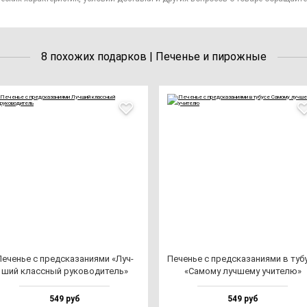
8 похожих подарков | Печенье и пирожные
еченье с пред­ска­за­ни­ями «Луч­
Печенье с пред­ска­за­ни­ями в ту­бу
ший клас­сный ру­ко­во­ди­тель»
«Само­му луч­ше­му учи­те­лю»
549 руб
549 руб