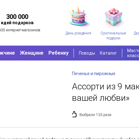
300 000
идей подарков
300 интернет-магазинов
День рождения
Оригинальные
Де
подарки
Маст
жчине
Женщине
Ребенку
Поводы
Каталог
клас
Печенье и пирожные
Ассорти из 9 ма
вашей любви»
Выбрали 133 раза