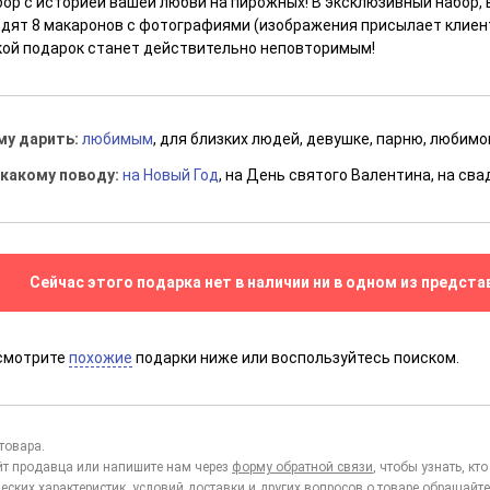
бор с историей вашей любви на пирожных! В эксклюзивный набор,
одят 8 макаронов с фотографиями (изображения присылает клиен
кой подарок станет действительно неповторимым!
му дарить:
любимым
, для близких людей, девушке, парню, любим
 какому поводу:
на Новый Год
, на День святого Валентина, на сва
Сейчас этого подарка нет в наличии ни в одном из предста
смотрите
похожие
подарки ниже или воспользуйтесь поиском.
товара.
йт продавца или напишите нам через
форму обратной связи
, чтобы узнать, к
еских характеристик, условий доставки и других вопросов о товаре обращайте