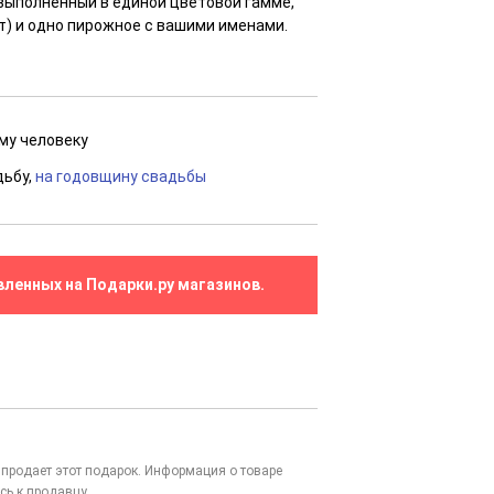
 выполненный в единой цветовой гамме,
т) и одно пирожное с вашими именами.
ому человеку
дьбу,
на годовщину свадьбы
вленных на Подарки.ру магазинов.
то продает этот подарок. Информация о товаре
сь к продавцу.