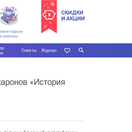
СКИДКИ
И АКЦИИ
ловые подарки
и сувениры
ер-
Советы
Журнал
сы
каронов «История