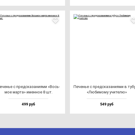
еченье с пред­ска­за­ни­ями «Вось­
Печенье с пред­ска­за­ни­ями в ту­бу
мое мар­та» имен­ное 8 шт.
«Люби­мо­му учи­те­лю»
499 руб
549 руб