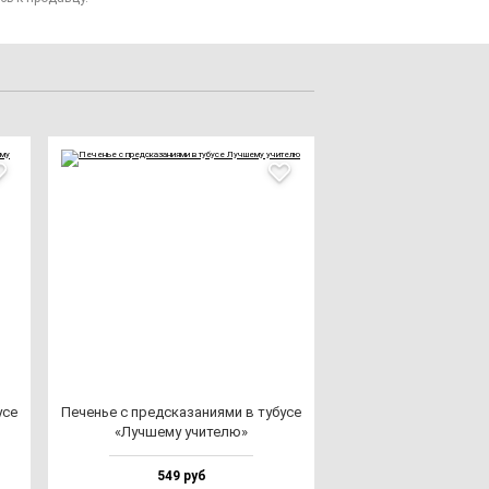
­се
Печенье с пред­ска­за­ни­ями в ту­бу­се
«Луч­ше­му учи­те­лю»
549 руб