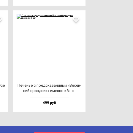
­се
Печенье с пред­ска­за­ни­ями «Весен­
ний праз­дник» имен­ное 8 шт.
499 руб