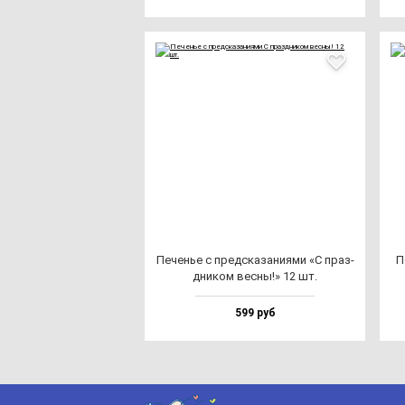
Печенье с пред­ска­за­ни­ями «С праз­
П
дни­ком вес­ны!» 12 шт.
599 руб