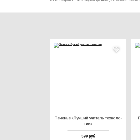
Печенье «Луч­ший учи­тель тех­но­ло­
П
гии»
599 руб