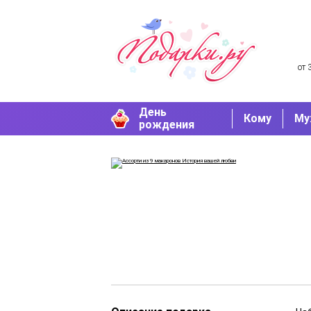
от 
День
Кому
Му
рождения