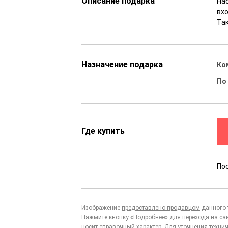
Описание подарка
На
вх
Та
Назначение подарка
Ко
По
Где купить
По
Изображение
предоставлено продавцом
данного 
Нажмите кнопку «Подробнее» для перехода на са
носит справочный характер. Для уточнения технич