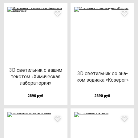
3D све­тиль­ник с ва­шим
3D све­тиль­ник со зна­
тек­стом «Хими­чес­кая
ком зо­ди­ака «Козе­рог»
ла­бо­ра­то­рия»
2890 руб
2890 руб