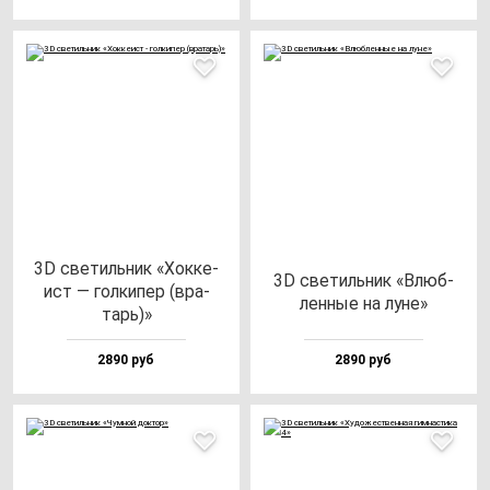
3D све­тиль­ник «Хок­ке­
3D све­тиль­ник «Влюб­
ист — гол­ки­пер (вра­
лен­ные на лу­не»
тарь)»
2890 руб
2890 руб