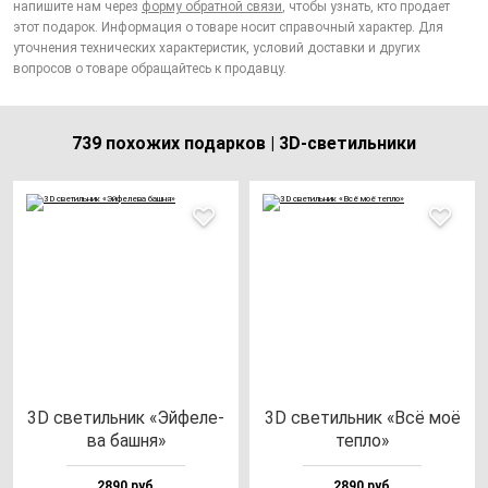
напишите нам через
форму обратной связи
, чтобы узнать, кто продает
этот подарок. Информация о товаре носит справочный характер. Для
уточнения технических характеристик, условий доставки и других
вопросов о товаре обращайтесь к продавцу.
739 похожих подарков | 3D-светильники
3D све­тиль­ник «Эй­фе­ле­
3D све­тиль­ник «Всё моё
ва баш­ня»
теп­ло»
2890 руб
2890 руб