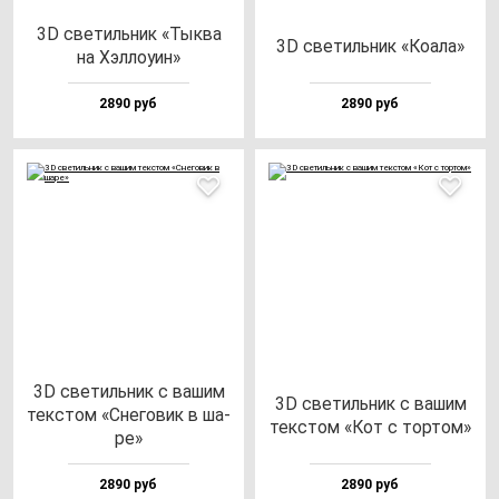
3D све­тиль­ник «Тык­ва
3D све­тиль­ник «Коала»
на Хэл­ло­уин»
2890 руб
2890 руб
3D све­тиль­ник с ва­шим
3D све­тиль­ник с ва­шим
тек­стом «Сне­го­вик в ша­
тек­стом «Кот с тор­том»
ре»
2890 руб
2890 руб