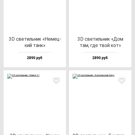
3D све­тиль­ник «Немец­
3D све­тиль­ник «Дом
кий танк»
там, где твой кот»
2890 руб
2890 руб