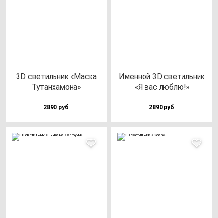
3D све­тиль­ник «Мас­ка
Имен­ной 3D све­тиль­ник
Тутан­ха­мо­на»
«Я вас люб­лю!»
2890 руб
2890 руб