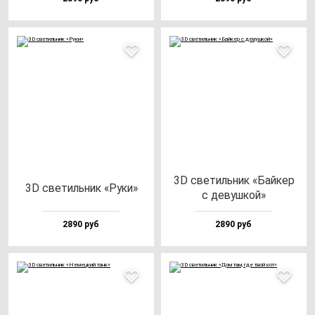
3D све­тиль­ник «Бай­кер
3D све­тиль­ник «Руки»
с де­вуш­кой»
2890 руб
2890 руб