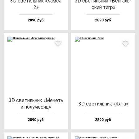
3D све­тиль­ник «Хам­са
3D све­тиль­ник «Бен­галь­
2»
ский тигр»
2890 руб
2890 руб
3D све­тиль­ник «Мечеть
3D све­тиль­ник «Яхта»
и по­лу­ме­сяц»
2890 руб
2890 руб