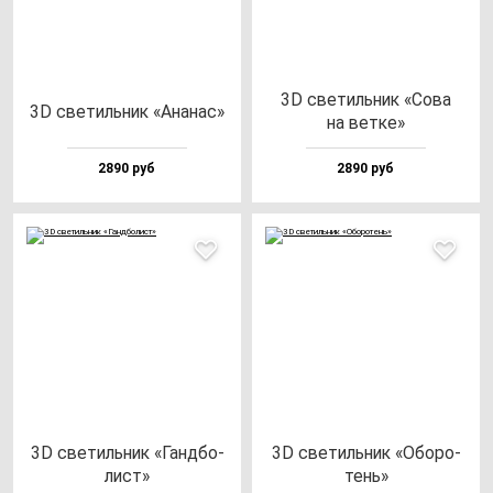
3D све­тиль­ник «Сова
3D све­тиль­ник «Ана­нас»
на вет­ке»
2890 руб
2890 руб
3D све­тиль­ник «Ган­дбо­
3D све­тиль­ник «Обо­ро­
лист»
тень»