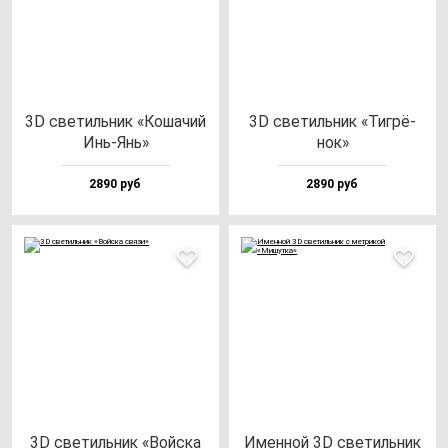
3D све­тиль­ник «Коша­чий
3D све­тиль­ник «Тиг­рё­
Инь-Янь»
нок»
2890 руб
2890 руб
3D све­тиль­ник «Вой­ска
Имен­ной 3D све­тиль­ник