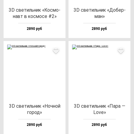
3D све­тиль­ник «Кос­мо­
3D све­тиль­ник «Добер­
навт в кос­мо­се #2»
ман»
2890 руб
2890 руб
3D све­тиль­ник «Ноч­ной
3D све­тиль­ник «Пара —
го­род»
Love»
2890 руб
2890 руб