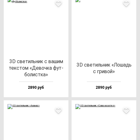
3D све­тиль­ник с ва­шим
3D све­тиль­ник «Лошадь
тек­стом «Девоч­ка фут­
с гри­вой»
бо­лис­тка»
2890 руб
2890 руб