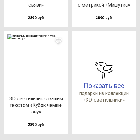
свя­зи»
с мет­ри­кой «Мишут­ка»
2890 руб
2890 руб
Показать все
по­дар­ки из кол­лек­ции
3D све­тиль­ник с ва­шим
«3D-све­тиль­ни­ки»
тек­стом «Кубок чем­пи­
ону»
2890 руб