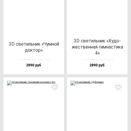
3D све­тиль­ник «Худо­
3D све­тиль­ник «Чум­ной
жес­твен­ная гим­нас­ти­ка
док­тор»
4»
2890 руб
2890 руб