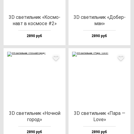
3D све­тиль­ник «Кос­мо­
3D све­тиль­ник «Добер­
навт в кос­мо­се #2»
ман»
2890 руб
2890 руб
3D све­тиль­ник «Ноч­ной
3D све­тиль­ник «Пара —
го­род»
Love»
2890 руб
2890 руб