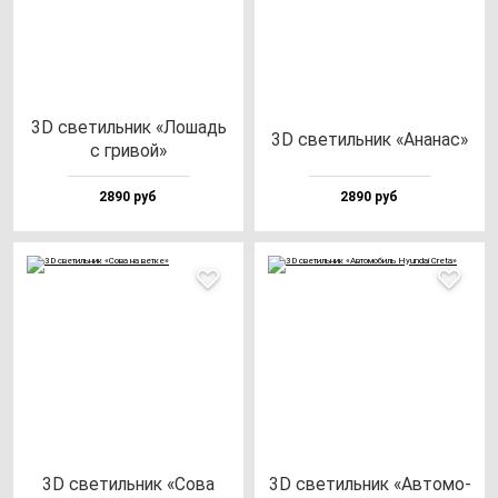
3D све­тиль­ник «Лошадь
3D све­тиль­ник «Ана­нас»
с гри­вой»
2890 руб
2890 руб
3D све­тиль­ник «Сова
3D све­тиль­ник «Авто­мо­