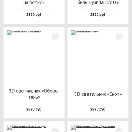
на вет­ке»
биль Hyun­dai Cre­ta»
2890 руб
2890 руб
3D све­тиль­ник «Обо­ро­
3D све­тиль­ник «Енот»
тень»
2890 руб
2890 руб