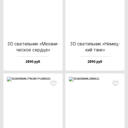
3D све­тиль­ник «Меха­ни­
3D све­тиль­ник «Немец­
чес­кое сер­дце»
кий танк»
2890 руб
2890 руб