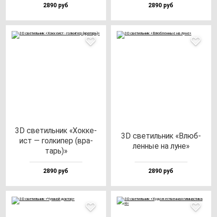
2890 руб
2890 руб
3D све­тиль­ник «Хок­ке­
3D све­тиль­ник «Влюб­
ист — гол­ки­пер (вра­
лен­ные на лу­не»
тарь)»
2890 руб
2890 руб