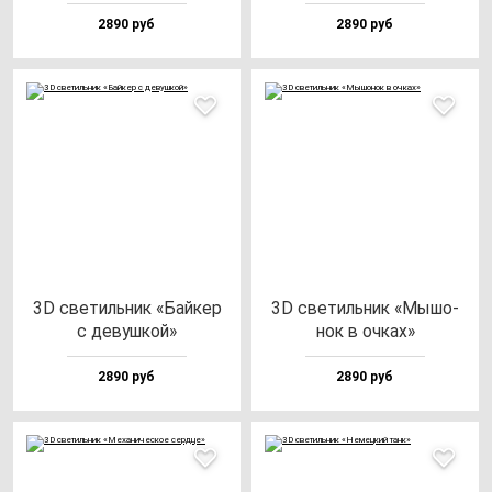
2890 руб
2890 руб
3D све­тиль­ник «Бай­кер
3D све­тиль­ник «Мышо­
с де­вуш­кой»
нок в оч­ках»
2890 руб
2890 руб