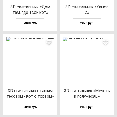
3D све­тиль­ник «Дом
3D све­тиль­ник «Хам­са
там, где твой кот»
2»
2890 руб
2890 руб
3D све­тиль­ник с ва­шим
3D све­тиль­ник «Мечеть
тек­стом «Кот с тор­том»
и по­лу­ме­сяц»
2890 руб
2890 руб