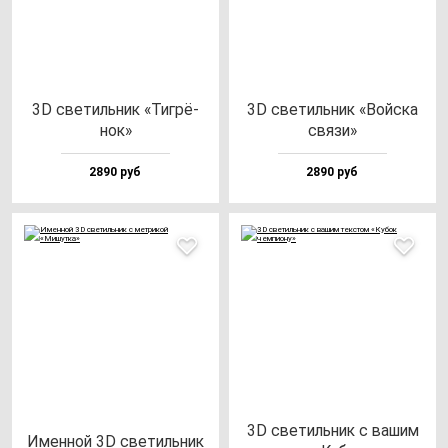
3D све­тиль­ник «Тиг­рё­
3D све­тиль­ник «Вой­ска
нок»
свя­зи»
2890 руб
2890 руб
3D све­тиль­ник с ва­шим
Имен­ной 3D све­тиль­ник