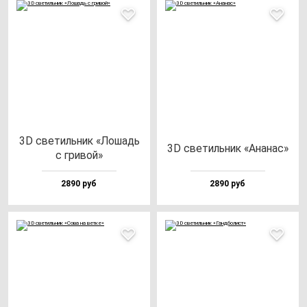
3D све­тиль­ник «Лошадь
3D све­тиль­ник «Ана­нас»
с гри­вой»
2890 руб
2890 руб