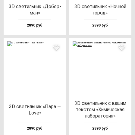
3D све­тиль­ник «Добер­
3D све­тиль­ник «Ноч­ной
ман»
го­род»
2890 руб
2890 руб
3D све­тиль­ник с ва­шим
3D све­тиль­ник «Пара —
тек­стом «Хими­чес­кая
Love»
ла­бо­ра­то­рия»
2890 руб
2890 руб