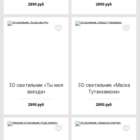
2890 руб
2890 руб
3D све­тиль­ник «Ты моя
3D све­тиль­ник «Мас­ка
звез­да»
Тутан­ха­мо­на»
2890 руб
2890 руб