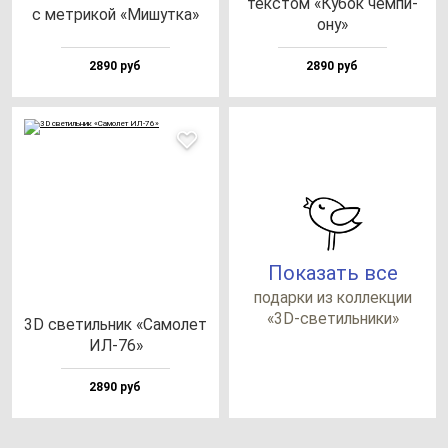
тек­стом «Кубок чем­пи­
с мет­ри­кой «Мишут­ка»
ону»
2890 руб
2890 руб
Показать все
по­дар­ки из кол­лек­ции
«3D-све­тиль­ни­ки»
3D све­тиль­ник «Само­лет
ИЛ-76»
2890 руб