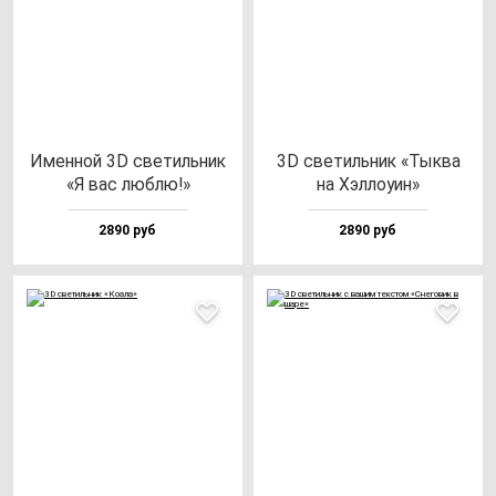
Имен­ной 3D све­тиль­ник
3D све­тиль­ник «Тык­ва
«Я вас люб­лю!»
на Хэл­ло­уин»
2890 руб
2890 руб