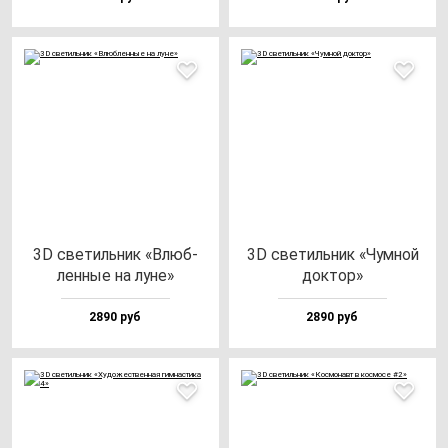
3D све­тиль­ник «Влюб­
3D све­тиль­ник «Чум­ной
лен­ные на лу­не»
док­тор»
2890 руб
2890 руб