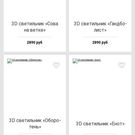
3D све­тиль­ник «Сова
3D све­тиль­ник «Ган­дбо­
на вет­ке»
лист»
2890 руб
2890 руб
3D све­тиль­ник «Обо­ро­
3D све­тиль­ник «Енот»
тень»