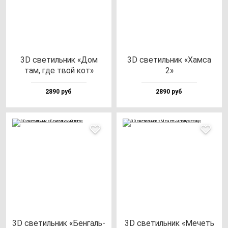
3D све­тиль­ник «Дом
3D све­тиль­ник «Хам­са
там, где твой кот»
2»
2890 руб
2890 руб
3D све­тиль­ник «Бен­галь­
3D све­тиль­ник «Мечеть