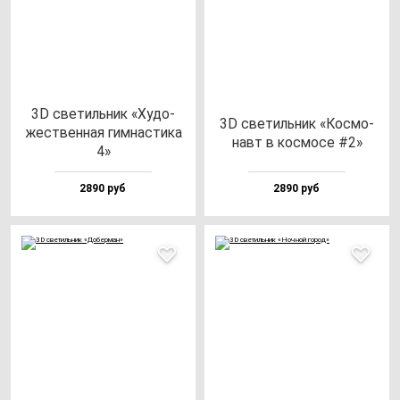
3D све­тиль­ник «Худо­
3D све­тиль­ник «Кос­мо­
жес­твен­ная гим­нас­ти­ка
навт в кос­мо­се #2»
4»
2890 руб
2890 руб