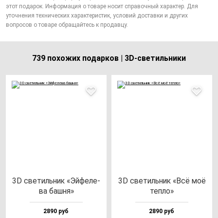
этот подарок. Информация о товаре носит справочный характер. Для
уточнения технических характеристик, условий доставки и других
вопросов о товаре обращайтесь к продавцу.
739 похожих подарков | 3D-светильники
3D све­тиль­ник «Эй­фе­ле­
3D све­тиль­ник «Всё моё
ва баш­ня»
теп­ло»
2890 руб
2890 руб