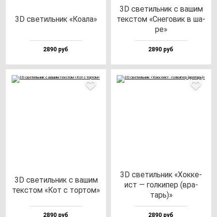
3D све­тиль­ник с ва­шим
3D све­тиль­ник «Коала»
тек­стом «Сне­го­вик в ша­
ре»
2890 руб
2890 руб
3D све­тиль­ник «Хок­ке­
3D све­тиль­ник с ва­шим
ист — гол­ки­пер (вра­
тек­стом «Кот с тор­том»
тарь)»
2890 руб
2890 руб