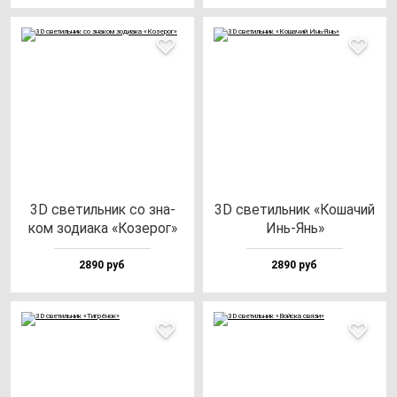
3D све­тиль­ник со зна­
3D све­тиль­ник «Коша­чий
ком зо­ди­ака «Козе­рог»
Инь-Янь»
2890 руб
2890 руб