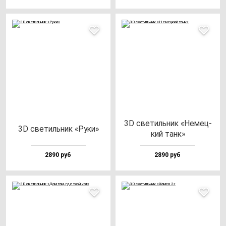
3D све­тиль­ник «Немец­
3D све­тиль­ник «Руки»
кий танк»
2890 руб
2890 руб