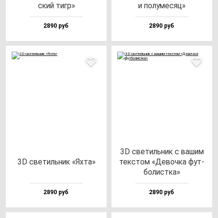
ский тигр»
и по­лу­ме­сяц»
2890 руб
2890 руб
3D све­тиль­ник с ва­шим
3D све­тиль­ник «Яхта»
тек­стом «Девоч­ка фут­
бо­лис­тка»
2890 руб
2890 руб