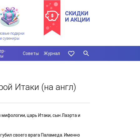
СКИДКИ
И АКЦИИ
ловые подарки
и сувениры
ер-
Советы
Журнал
сы
рой Итаки (на англ)
й мифoлoгии, цаpь Итаки, сын Лаэртa и
огубил своего врага Паламеда. Именно