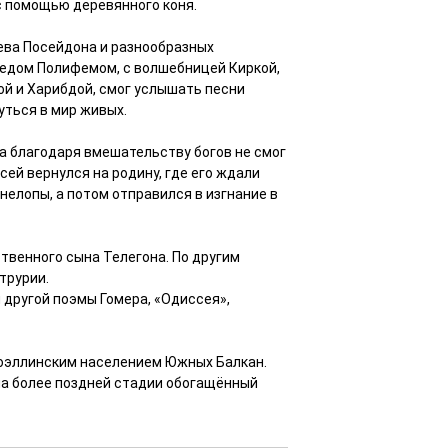
 с помощью деревянного коня.
нева Посейдона и разнообразных
оедом Полифемом, с волшебницей Киркой,
й и Харибдой, смог услышать песни
уться в мир живых.
ока благодаря вмешательству богов не смог
сей вернулся на родину, где его ждали
нелопы, а потом отправился в изгнание в
ственного сына Телегона. По другим
трурии.
другой поэмы Гомера, «Одиссея»,
доэллинским населением Южных Балкан.
 на более поздней стадии обогащённый