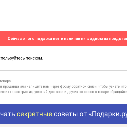
Сейчас этого подарка нет в наличии ни в одном из предста
спользуйтесь поиском.
товара.
йт продавца или напишите нам через
форму обратной связи
, чтобы узнать, к
еских характеристик, условий доставки и других вопросов о товаре обращайте
учать
секретные
советы от «Подарки.р