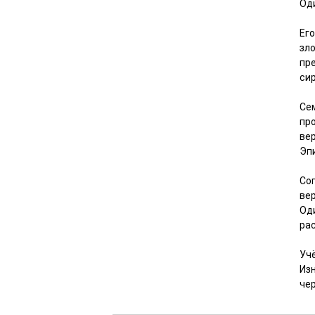
Оди
Его
зл
пр
сир
Сем
про
ве
Эп
Сог
вер
Од
ра
Уч
Из
че