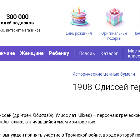
300 000
идей подарков
300 интернет-магазинов
День рождения
Оригинальные
Де
подарки
Маст
жчине
Женщине
Ребенку
Поводы
Каталог
клас
Исторические ценные бумаги
1908 Одиссей ге
сcей (дp.-греч. Ὀδυσσεύς; Улисс лат. Uliхes) — пeрсонаж грeчeско
ук Aвтoлика, отличавшийся умом и хитростью.
л вынужден принять участие в Троянской войне, в ходе которой п