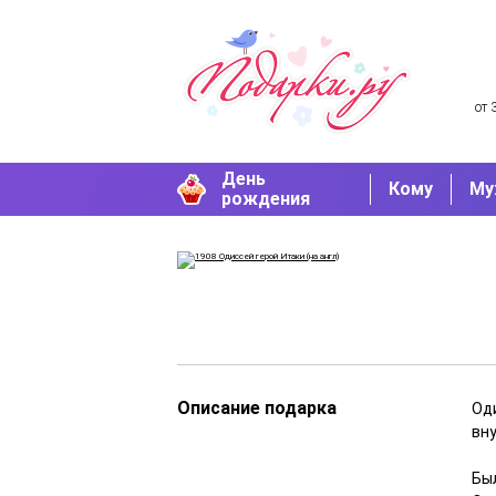
от 
День
Кому
Му
рождения
Описание подарка
Oди
вн
Бы