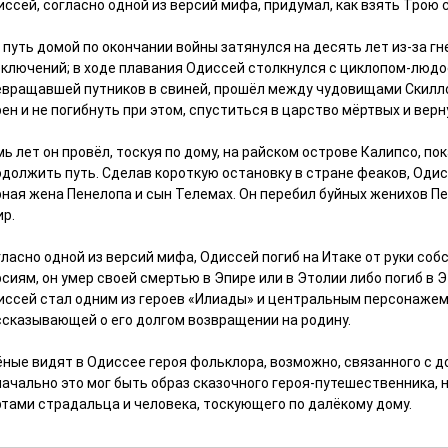
ссей, согласно одной из версий мифа, придумал, как взять Трою
 путь домой по окончании войны затянулся на десять лет из-за г
оключений; в ходе плавания Одиссей столкнулся с циклопом-люд
евращавшей путников в свиней, прошёл между чудовищами Скилло
ен и не погибнуть при этом, спуститься в царство мёртвых и верн
ь лет он провёл, тоскуя по дому, на райском острове Калипсо, п
должить путь. Сделав короткую остановку в стране феаков, Одис
рная жена Пенелопа и сын Телемах. Он перебил буйных женихов Пе
ир.
ласно одной из версий мифа, Одиссей погиб на Итаке от руки соб
сиям, он умер своей смертью в Эпире или в Этолии либо погиб в Э
иссей стал одним из героев «Илиады» и центральным персонажем 
ссказывающей о его долгом возвращении на родину.
ёные видят в Одиссее героя фольклора, возможно, связанного с 
начально это мог быть образ сказочного героя-путешественника,
ртами страдальца и человека, тоскующего по далёкому дому.