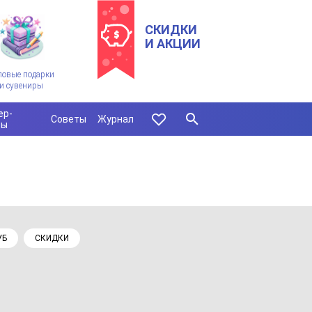
СКИДКИ
И АКЦИИ
ловые подарки
и сувениры
ер-
Советы
Журнал
сы
УБ
СКИДКИ