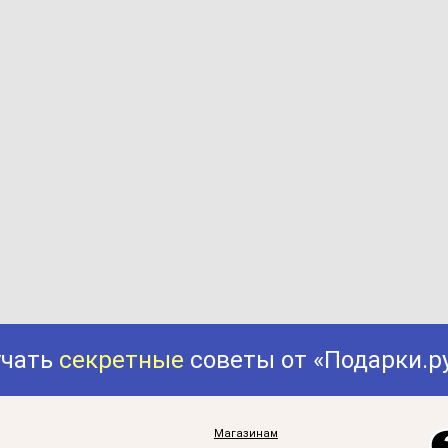
учать
секретные
советы от «Подарки.р
Магазинам