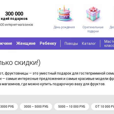
300 000
идей подарков
300 интернет-магазинов
День рождения
Оригинальные
Де
подарки
Маст
жчине
Женщине
Ребенку
Поводы
Каталог
клас
лько скидки!)
ают, фруктовницы — это уместный подарок для гостеприимной сем
ии — самые интересные предложения и самые красивые модели фр
а магазинов, где можно купить подарочную вазу для фруктов.
 3000 РУБ
3000 – 5000 РУБ
5000 – 10 000 РУБ
ОТ 10 000 Р