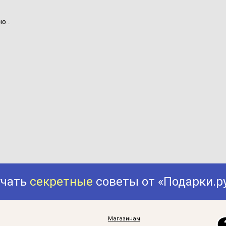
...
учать
секретные
советы от «Подарки.р
Магазинам