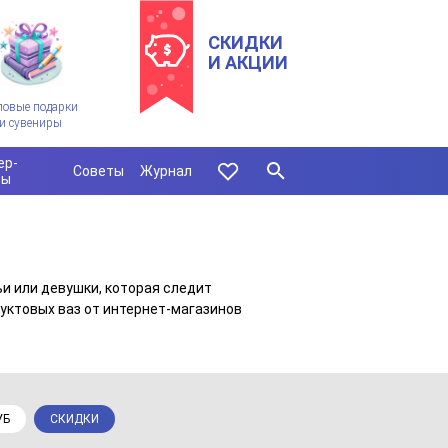
СКИДКИ
И АКЦИИ
ловые подарки
и сувениры
ер-
Советы
Журнал
сы
ьи или девушки, которая следит
уктовых ваз от интернет-магазинов
УБ
СКИДКИ