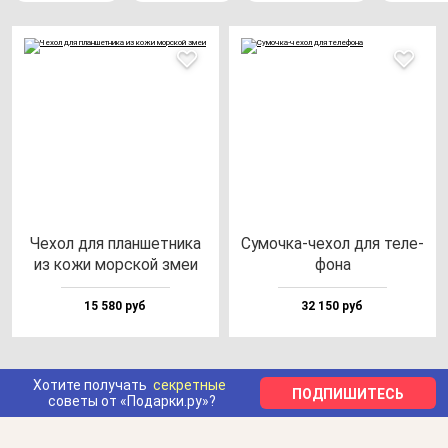
Чехол для план­шет­ни­ка
Сумоч­ка-че­хол для те­ле­
из ко­жи мор­ской змеи
фо­на
15 580 руб
32 150 руб
Хотите получать
секретные
ПОДПИШИТЕСЬ
советы от «Подарки.ру»?