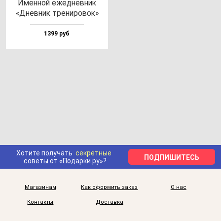
Имен­ной ежед­нев­ник
«Днев­ник тре­ни­ро­вок»
1399 руб
Хотите получать
секретные
ПОДПИШИТЕСЬ
советы от «Подарки.ру»?
Магазинам
Как оформить заказ
О нас
Контакты
Доставка