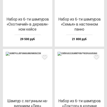
Набор из 6-ти шам­пу­ров
Набор из 6-ти шам­пу­ров
«Охот­ни­чий» в де­ре­вян­
«Семья» в нас­тен­ном
ном кей­се
пан­но
29 500 руб
21 800 руб
Шам­пур с ла­тун­ным на­
Набор из 6-ти шам­пу­ров
вер­ши­ем «Лев»
«Док­тор» в кол­ча­не