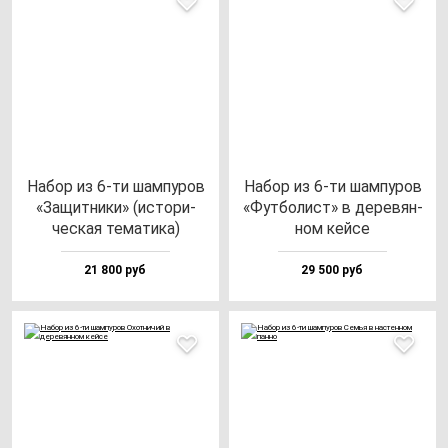
Набор из 6-ти шам­пу­ров
Набор из 6-ти шам­пу­ров
«Защит­ни­ки» (ис­то­ри­
«Фут­бо­лист» в де­ре­вян­
чес­кая те­ма­ти­ка)
ном кей­се
21 800 руб
29 500 руб