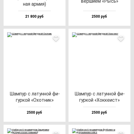
вер­ши­ем «Рысь»
ная ар­мия)
21 800 руб
2500 руб
Шам­пур с ла­тун­ной фи­
Шам­пур с ла­тун­ной фи­
гур­кой «Охот­ник»
гур­кой «Хок­ке­ист»
2500 руб
2500 руб