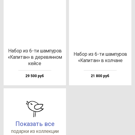
Набор из 6-ти шам­пу­ров
Набор из 6-ти шам­пу­ров
«Капи­тан» в де­ре­вян­ном
«Капи­тан» в кол­ча­не
кей­се
29 500 руб
21 800 руб
Показать все
по­дар­ки из кол­лек­ции