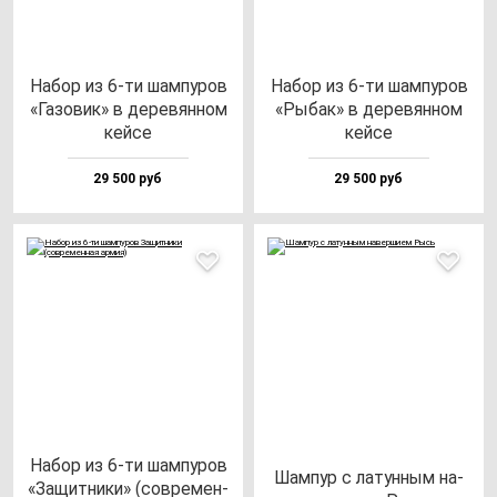
Набор из 6-ти шам­пу­ров
Набор из 6-ти шам­пу­ров
«Газо­вик» в де­ре­вян­ном
«Рыбак» в де­ре­вян­ном
кей­се
кей­се
29 500 руб
29 500 руб
Набор из 6-ти шам­пу­ров
Шам­пур с ла­тун­ным на­
«Защит­ни­ки» (сов­ре­мен­