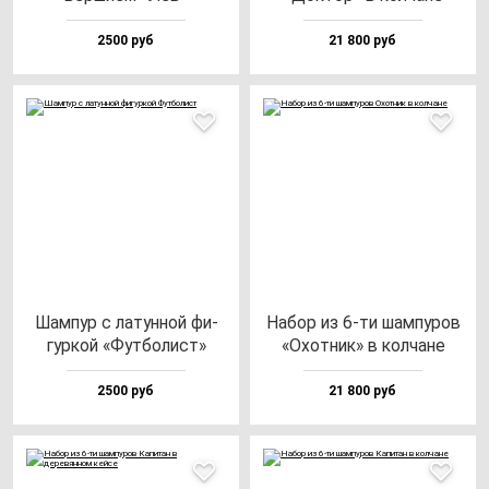
2500 руб
21 800 руб
Шам­пур с ла­тун­ной фи­
Набор из 6-ти шам­пу­ров
гур­кой «Фут­бо­лист»
«Охот­ник» в кол­ча­не
2500 руб
21 800 руб