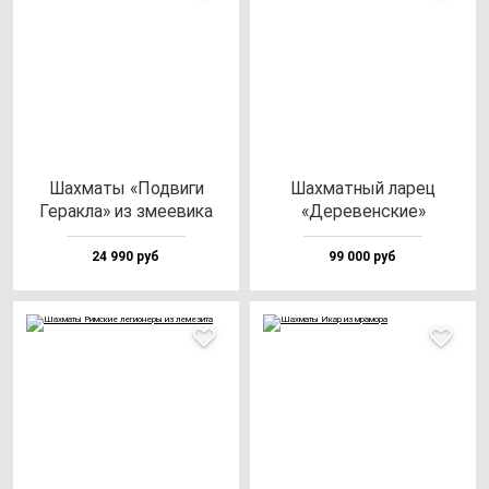
Шах­ма­ты «Под­ви­ги
Шах­мат­ный ла­рец
Герак­ла» из зме­еви­ка
«Дере­вен­ские»
24 990 руб
99 000 руб