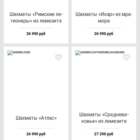
Шах­ма­ты «Рим­ские ле­
Шах­ма­ты «Икар» из мра­
ги­оне­ры» из ле­ме­зи­та
мо­ра
26 990 руб
26 990 руб
Шах­ма­ты «Сред­не­ве­
Шах­ма­ты «Атлас»
ковье» из ле­ме­зи­та
24 990 руб
27 290 руб