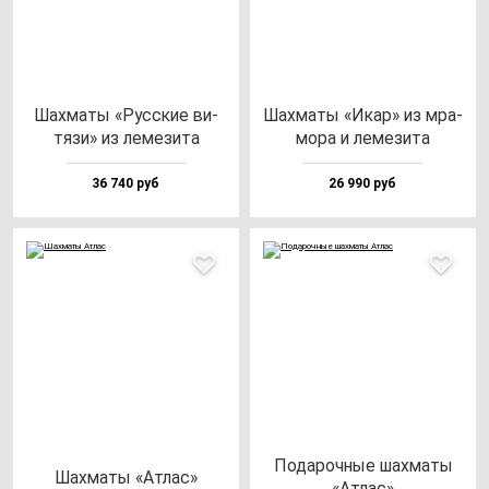
Шах­ма­ты «Рус­ские ви­
Шах­ма­ты «Икар» из мра­
тя­зи» из ле­ме­зи­та
мо­ра и ле­ме­зи­та
36 740 руб
26 990 руб
Пода­роч­ные шах­ма­ты
Шах­ма­ты «Атлас»
«Атлас»