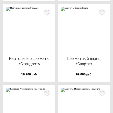
Нас­толь­ные шах­ма­ты
Шах­мат­ный ла­рец
«Стан­дарт»
«Спар­та»
19 900 руб
99 000 руб