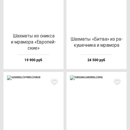
Шах­ма­ты из оник­са
Шах­ма­ты «Бит­ва» из ра­
и мра­мо­ра «Евро­пей­
ку­шеч­ни­ка и мра­мо­ра
ские»
19 900 руб
24 500 руб