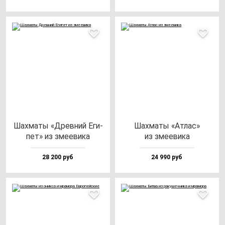
Шах­ма­ты «Древ­ний Еги­
Шах­ма­ты «Атлас»
пет» из зме­еви­ка
из зме­еви­ка
28 200 руб
24 990 руб