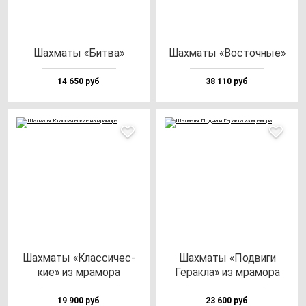
Шах­ма­ты «Бит­ва»
Шах­ма­ты «Вос­точ­ные»
14 650 руб
38 110 руб
Шах­ма­ты «Клас­си­чес­
Шах­ма­ты «Под­ви­ги
кие» из мра­мо­ра
Герак­ла» из мра­мо­ра
19 900 руб
23 600 руб