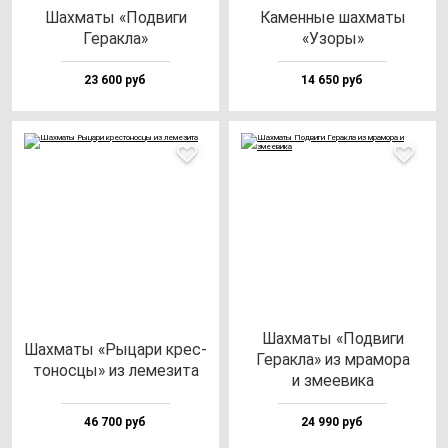
Шах­ма­ты «Под­ви­ги
Камен­ные шах­ма­ты
Герак­ла»
«Узо­ры»
23 600 руб
14 650 руб
Шах­ма­ты «Под­ви­ги
Шах­ма­ты «Рыца­ри крес­
Герак­ла» из мра­мо­ра
то­нос­цы» из ле­ме­зи­та
и зме­еви­ка
46 700 руб
24 990 руб