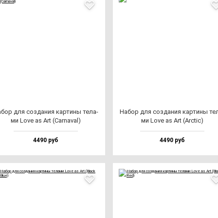
бор для соз­да­ния кар­ти­ны те­ла­
Набор для соз­да­ния кар­ти­ны те­
ми Love as Art (Car­na­val)
ми Love as Art (Arctic)
4490 руб
4490 руб