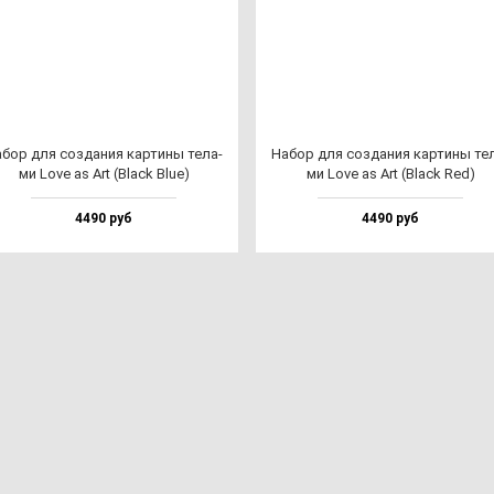
бор для соз­да­ния кар­ти­ны те­ла­
Набор для соз­да­ния кар­ти­ны те­
ми Love as Art (Black Blue)
ми Love as Art (Black Red)
4490 руб
4490 руб