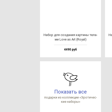
Набор для соз­да­ния кар­ти­ны те­ла­
На
ми Love as Art (Royal)
4490 руб
Показать все
по­дар­ки из кол­лек­ции «Эро­ти­чес­
кие на­бо­ры»