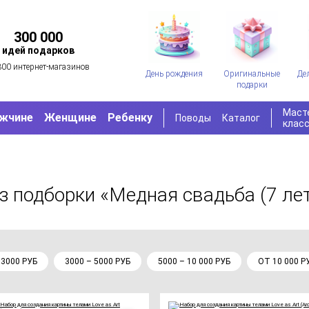
300 000
идей подарков
300 интернет-магазинов
День рождения
Оригинальные
Де
подарки
Маст
жчине
Женщине
Ребенку
Поводы
Каталог
клас
з подборки «Медная свадьба (7 лет
 3000 РУБ
3000 – 5000 РУБ
5000 – 10 000 РУБ
ОТ 10 000 Р