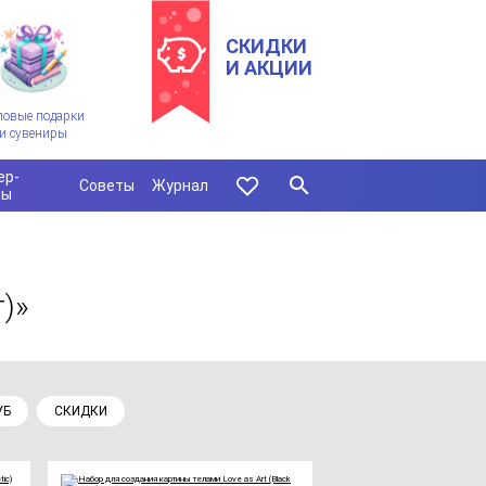
СКИДКИ
И АКЦИИ
ловые подарки
и сувениры
ер-
Советы
Журнал
сы
)»
УБ
СКИДКИ