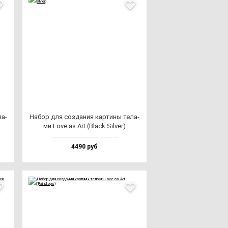
ла­
Набор для соз­да­ния кар­ти­ны те­ла­
ми Love as Art (Black Sil­ver)
4490 руб