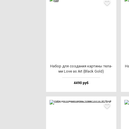
Набор для соз­да­ния кар­ти­ны те­ла­
На
ми Love as Art (Black Gold)
4490 руб