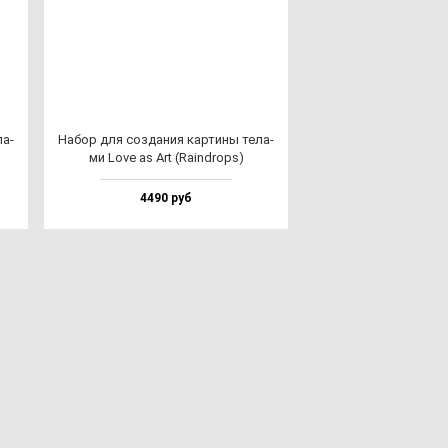
ла­
Набор для соз­да­ния кар­ти­ны те­ла­
ми Love as Art (Rain­drops)
4490 руб