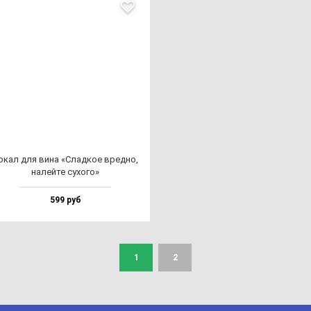
окал для ви­на «Слад­кое вред­но,
на­лей­те су­хо­го»
599 руб
1
2