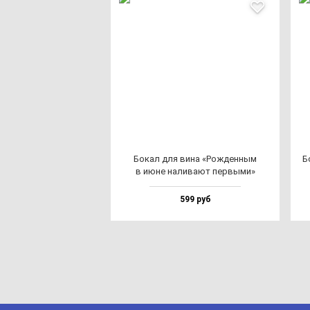
Бокал для ви­на «Рож­ден­ным
Б
в июне на­ли­ва­ют пер­вы­ми»
599 руб