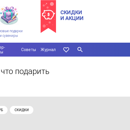
СКИДКИ
И АКЦИИ
ловые подарки
и сувениры
ер-
Советы
Журнал
сы
 что подарить
УБ
СКИДКИ