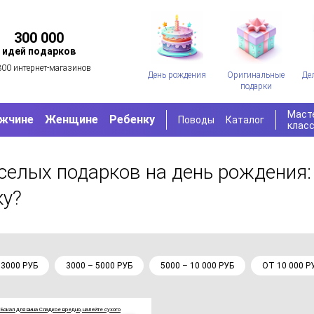
300 000
идей подарков
300 интернет-магазинов
День рождения
Оригинальные
Де
подарки
Маст
жчине
Женщине
Ребенку
Поводы
Каталог
клас
селых подарков на день рождения:
ку?
 3000 РУБ
3000 – 5000 РУБ
5000 – 10 000 РУБ
ОТ 10 000 Р