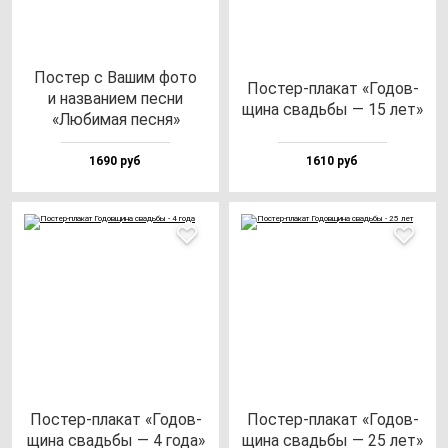
Пос­тер с Вашим фо­то
Пос­тер-пла­кат «Годов­
и наз­ва­ни­ем пес­ни
щи­на свадь­бы — 15 лет»
«Люби­мая пес­ня»
1690 руб
1610 руб
Пос­тер-пла­кат «Годов­
Пос­тер-пла­кат «Годов­
щи­на свадь­бы — 4 го­да»
щи­на свадь­бы — 25 лет»