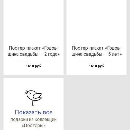
Пос­тер-пла­кат «Годов­
Пос­тер-пла­кат «Годов­
щи­на свадь­бы — 2 го­да»
щи­на свадь­бы — 5 лет»
1610 руб
1610 руб
Показать все
по­дар­ки из кол­лек­ции
«Пос­те­ры»