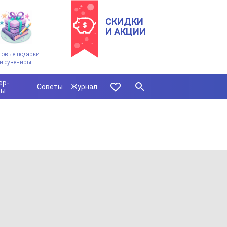
СКИДКИ
И АКЦИИ
ловые подарки
и сувениры
ер-
Советы
Журнал
сы