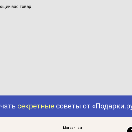
ющий вас товар.
учать
секретные
советы от «Подарки.р
Магазинам