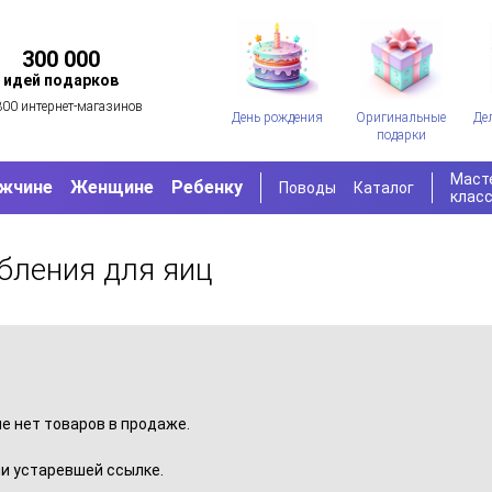
300 000
идей подарков
300 интернет-магазинов
День рождения
Оригинальные
Де
подарки
Маст
жчине
Женщине
Ребенку
Поводы
Каталог
клас
бления для яиц
пе нет товаров в продаже.
и устаревшей ссылке.