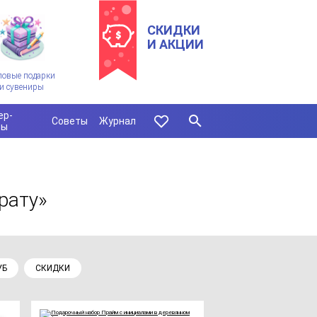
СКИДКИ
И АКЦИИ
ловые подарки
и сувениры
ер-
Советы
Журнал
сы
рату»
УБ
СКИДКИ