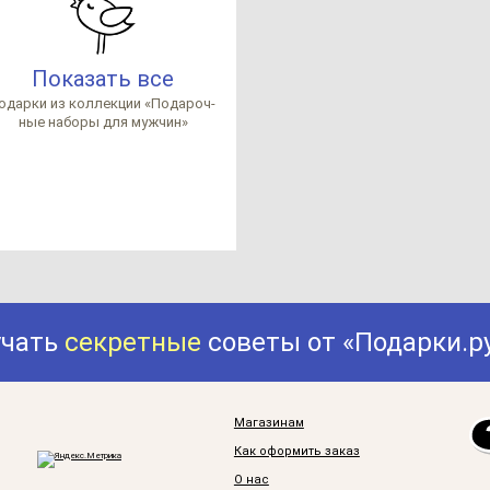
Показать все
о­дар­ки из кол­лек­ции «Пода­роч­
ные на­бо­ры для муж­чин»
учать
секретные
советы от «Подарки.р
Магазинам
Как оформить заказ
О нас