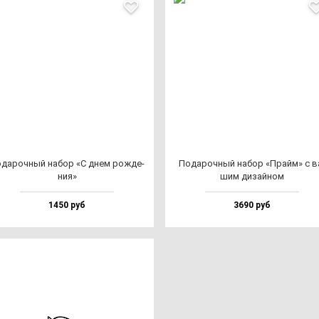
да­роч­ный на­бор «С днем рож­де­
Пода­роч­ный на­бор «Прайм» с в
ния»
шим ди­зай­ном
1450 руб
3690 руб