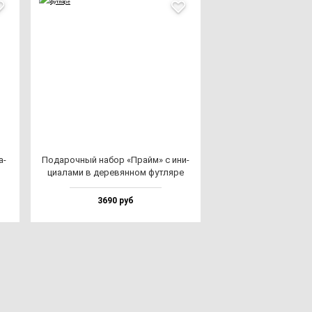
а­
Пода­роч­ный на­бор «Прайм» с ини­
ци­ала­ми в де­ре­вян­ном фут­ля­ре
3690 руб