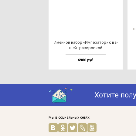
п
Имен­ной на­бор «Импе­ра­тор» с ва­
шей гра­ви­ров­кой
6980 руб
Хотите пол
Мы в социальных сетях: