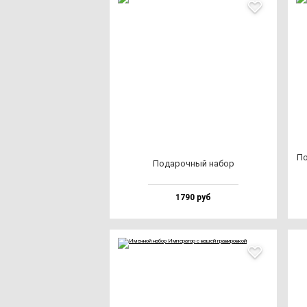
По
Пода­роч­ный на­бор
1790 руб